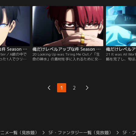
を伴って現れる。な
ある「命の神水」の素材を集めるため、再
再審査を受けるこ
理解する旬に、バ
びS級ダンジョン「悪魔の城」に挑む。そ
測りきれないほど
を渡せば旬には手
こで旬に課されたクエストクリアの条件
ルドの最上や白川
が---。
は、悪魔の魂を1万個集めることだった。
る人物も旬のもと
俺だけレベルアップな件 Season 2 -Arise from the Shadow 第19話
俺だけレベルアップな件 Season 2 -Arise from the Shadow 第20話
 Hunter／A級の中で
20 Looking Up was Tiring Me Out／「生
21 It was All
った1人でクリア
命の神水」の素材を手に入れるために女悪
略を完了し、旬は
10人目のS級とな
魔“エシル”を連れて「悪魔の城」の攻略を
に入れる。その一
川に限らず、多く
進める旬。イグリットやタンクもレベルア
中、旬は架南島奪
そに、再び「悪魔
ップしながら1歩ずつフロアを踏破してい
戦を切望される。
0階に到達した旬
く。ようやく最上階に到達した旬の前に姿
散させた影の兵士
を表したのは、巨大な白い龍に乗り、とて
1
2
ていることに気が
つもないオーラを放つ悪魔王“バラン”だっ
た。
アニメ一覧（見放題）
SF・ファンタジー一覧（見放題）
SF・