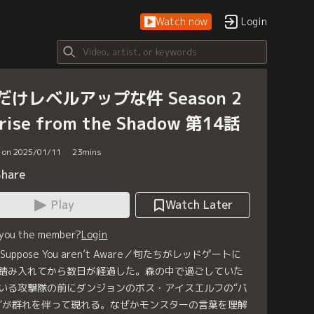
Watch now
Login
だけレベルアップな件 Season 2
rise from the Shadow 第14話
d on 2025/01/11
23
mins
Share
Play
Watch Later
 you the member?
Login
I Suppose You aren’t Aware／旬たちがレッドゲートに
踏み入れてから数日が経過した。森の中で過ごしていた
いる攻撃隊の前にダンジョンのボス・アイスエルフの“バ
”が群れを伴って現れる。なぜかモンスターの言葉を理解