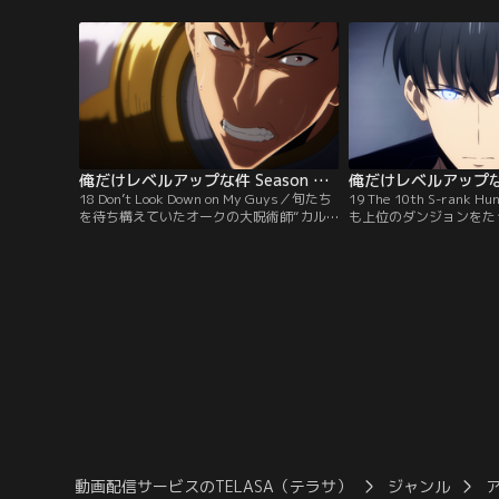
繋がるレッドゲートだった。
ルフの“バルカ”が群れ
ぜかモンスターの言葉を
ルカは攻撃隊のメンバー
を出さないと提案してくる
俺だけレベルアップな件 Season 2 -Arise from the Shadow 第18話
18 Don’t Look Down on My Guys／旬たち
19 The 10th S-rank
を待ち構えていたオークの大呪術師“カル
も上位のダンジョンをた
ガルガン”は、「余興」と言いながら攻撃
し、再測定により国内で
隊の隊長・外園をもてあそぶ。ハンターた
った旬。後藤や最上、白
ちの顔に絶望の色が浮かぶ中、瀕死の外園
の人たちからの注目をよ
を助けに入った旬。「出てこい」と口にす
の城」の攻略に挑む。8
る旬の影からは青白い光を纏った影の兵士
は、早期攻略のために分
たちが湧き上がり、ハイオークの軍に立ち
たちが何者かに破壊され
向かう。
付く。
動画配信サービスのTELASA（テラサ）
ジャンル