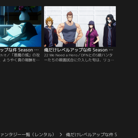
とを決意する。測定器で
が、そこには結界が張られていて--
の魔力を持つ旬に大型ギ
が目を付け始める中、あ
を訪れる。
俺だけレベルアップな件 Season 2 -Arise from the Shadow 第21話
俺だけレベルアップな件 Season 2 -Arise from the Shadow 第22話
 Worth It／「悪魔の城」の攻
22 We Need a Hero／DFNとのS級ハンタ
、ようやく真の報酬を手
ーたちの親善試合に介入した旬は、リュー
方で不安がつきまとう
との勝負で誰もが認めるほどの実力を示す
還に向けたレイドへの参
が、目覚めたばかりの母を支えるために架
南島レイドへの参加を断ることに決める。
旬不在のまま始まった第四次架南島レイド
は、リューや最上たちの活躍で順調に進ん
でいるように見えたが---。
ファンタジー一覧（レンタル）
俺だけレベルアップな件 Season2