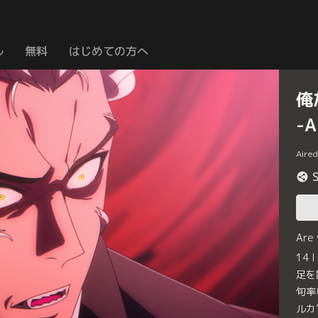
ル
無料
はじめての方へ
俺
-A
Aire
Are
14 
足を
旬率
ルカ