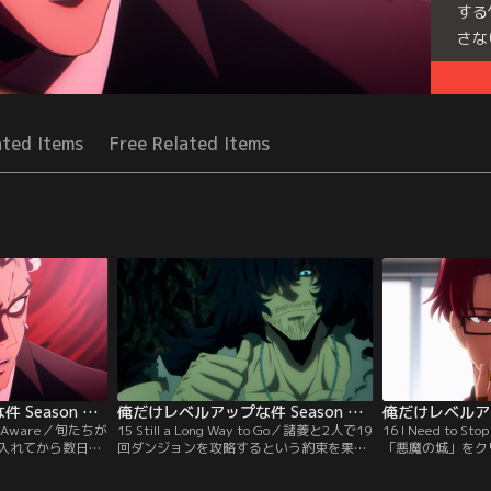
する
さな
Seri
ated Items
Free Related Items
 Shadow
俺だけレベルアップな件 Season 2 -Arise from the Shadow 第14話
俺だけレベルアップな件 Season 2 -Arise from the Shadow 第15話
en’t Aware／旬たちが
15 Still a Long Way to Go／諸菱と2人で19
16 I Need to 
入れてから数日が
回ダンジョンを攻略するという約束を果た
「悪魔の城」をク
していた旬率いる
し、かつてケルベロスと戦った時よりもレ
ルを上げる必要が
のボス・アイスエ
ベルアップした旬。母の病を治す可能性が
レイドへ参加する