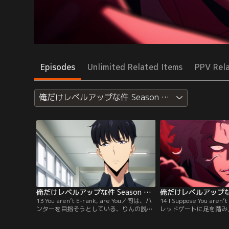
Episodes
Unlimited Related Items
PPV Rel
俺だけレベルアップな件 Season 2 -Arise from the
俺だけレベルアップな件 Season 2 -Arise from the Shadow 第13話
13 You aren’t E-rank, are You／旬は、ハ
14 I Suppose You ar
ンターを目指そうとしている、りんの説得
レッドゲートに足を踏み
を頼まれる。りんを連れてC級ゲートに足
経過した。森の中で過ご
を踏み入れると、そこは上級ダンジョンに
攻撃隊の前にダンジョン