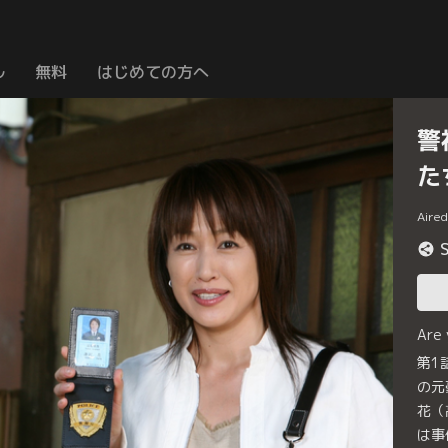
ル
無料
はじめての方へ
警
た
Aire
Are
第1
の元
花（
は事