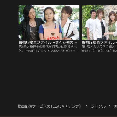
を聞くが、高峰は事件への関与を否定。近
に何者かが青酸カリを入
所の主婦の話では、半年ぐらい前から妻の
と同居していた怜（佐藤
姿が見えなくなったとのことで、現在高峰
賀優里亜）、節子（池田
は一人暮らし。
ろって犯行を自供。
警視庁捜査ファイル～さくら署の女たち 第06話
第6話／税理士の田代が何者かに刺殺され
第7話／カリスマ主婦と
た。その前日にキッチンあいざわ亭のそば
奈津子（川島なお美）の
で、田代が2人組の男にからまれていたの
料理の撮影を担当した写
を、花（高島礼子）は目撃していた。田代
ット伊東）が何者かに殺
を助けようとしたときに、一人の女性とぶ
タントの串田（西川忠志
つかったことを思い出した花は、その女性
は人使いが荒く、アシス
＝保育園の園長・友紀子（大谷直子）を探
めていったとか。
し出し、田代を襲った男たちの似顔絵作り
に協力してもらう。
動画配信サービスのTELASA（テラサ）
ジャンル