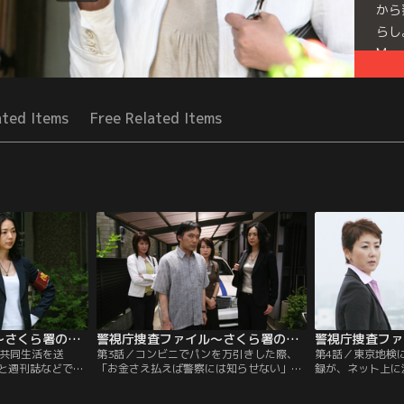
から
らし
Mor
Seri
ated Items
Free Related Items
警視庁捜査ファイル～さくら署の女たち 第02話
警視庁捜査ファイル～さくら署の女たち 第03話
な共同生活を送
第3話／コンビニでパンを万引きした際、
第4話／東京地検
”と週刊誌などで話
「お金さえ払えば警察には知らせない」と
録が、ネット上に
授・長坂（中丸新
やさしく咎めに来たアルバイトの里美（佐
者かが、禁止され
ルに入った飲み水
野夏芽）を、こともあろうか殺害してしま
トを使用し、それ