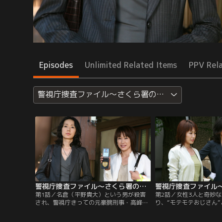
Episodes
Unlimited Related Items
PPV Rel
警視庁捜査ファイル～さくら署の女たち
警視庁捜査ファイル～さくら署の女たち 第01話
第1話／名倉（平野貴大）という男が殺害
第2話／女性3人と奇妙
され、警視庁きっての元豪腕刑事・高峰
り、“モテモテおじさん
（津川雅彦）が容疑者として浮上した。花
題になっていた元大学教
（高島礼子）と真琴（とよた真帆）は事情
将）が殺害された。ボト