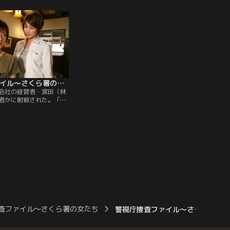
見で懸命に頭を下げた公
緒）が通っており、綾野の代わりに花束を
井苗子）だったが、翌日
持ってきたのだった。劇場に入ると、なん
て発見される。
と村園（モト冬樹）とバッタリ。
警視庁捜査ファイル～さくら署の女たち 第09話（最終話）
会社の経営者・宮田（林
者かに射殺された。「す
自首します」という現場
モから、宮田の顧問弁護
）が容疑者として浮上す
た真帆）の事情聴取に轟
る。
査ファイル～さくら署の女たち
警視庁捜査ファイル～さくら署の女た