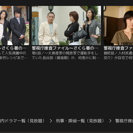
れたらしい。長坂
った敦彦（佐野瑞樹）。その裁判の席で敦
性が高い。記者会
藍子）、理佐（芳
彦は、被害者の父・亮司（渡辺いっけい）
判課長の秋子（石
昌子）の3人がそ
に対して毒づくどころか、自分を殺人者に
自宅で死体となっ
するまで虐げてきた三人の名前を挙げ、
「奴らを呪い殺してやる」とぶちまける。
警視庁捜査ファイル～さくら署の女たち 第07話
警視庁捜査ファイル～さくら署の女たち 第08話
して人気沸騰中の
第8話／一大資産家の梶原家で運転手をし
最終話／人材派遣
新作レシピ本で、
ていた長谷部（鳴海剛）が、何者かに刺殺
京介）が自宅で何
真家・山口（デビ
された。長谷部は2年前に梶原家の長男・
べてが終わったら
害された。アシス
光一郎殺害容疑で逮捕されたものの、裁判
に残された謎のメ
）によると、山口
で逆転無罪になった、という過去があっ
士・轟（近藤芳正
タントは次々と辞
た。長谷部殺害の現場からは、犯人のもの
るが、真琴（とよ
と思われる懐中電灯が発見され、指紋が検
は黙秘権を行使す
出された。
国内ドラマ一覧（見放題）
刑事・探偵一覧（見放題）
警視庁捜