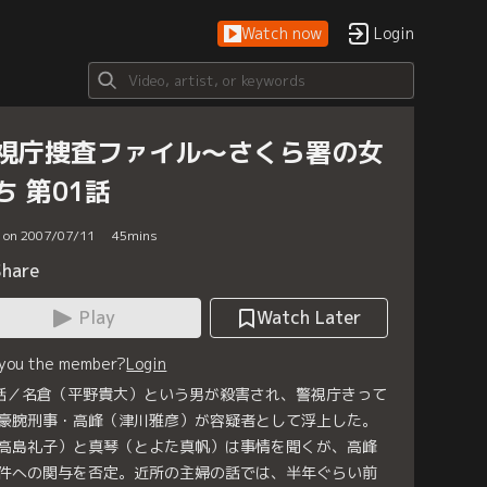
Watch now
Login
視庁捜査ファイル～さくら署の女
ち 第01話
d on 2007/07/11
45
mins
Share
Play
Watch Later
 you the member?
Login
話／名倉（平野貴大）という男が殺害され、警視庁きって
豪腕刑事・高峰（津川雅彦）が容疑者として浮上した。
高島礼子）と真琴（とよた真帆）は事情を聞くが、高峰
件への関与を否定。近所の主婦の話では、半年ぐらい前