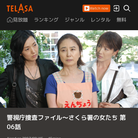
Watch now
見放題
ランキング
ジャンル
レンタル
無料
は
警視庁捜査ファイル～さくら署の女たち 第
06話