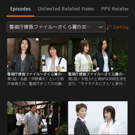
Episodes
Unlimited Related Items
PPV Related I
警視庁捜査ファイル～さくら署の女たち
Sorting
警視庁捜査ファイル～さくら署の女たち 第01話
警視庁捜査ファイル～さくら署の女たち 第02話
第1話／名倉（平野貴大）という男
第2話／女性3人と奇妙な共同生活を
が殺害され、警視庁きっての元豪腕
送り、“モテモテおじさん”と週刊誌
刑事・高峰（津川雅彦）が容疑者と
などで話題になっていた元大学教
して浮上した。花（高島礼子）と真
授・長坂（中丸新将）が殺害され
琴（とよた真帆）は事情を聞くが、
た。ボトルに入った飲み水に何者か
高峰は事件への関与を否定。近所の
が青酸カリを入れたらしい。長坂と
主婦の話では、半年ぐらい前から妻
同居していた怜（佐藤藍子）、理佐
の姿が見えなくなったとのことで、
（芳賀優里亜）、節子（池田昌子）
現在高峰は一人暮らし。
の3人がそろって犯行を自供。