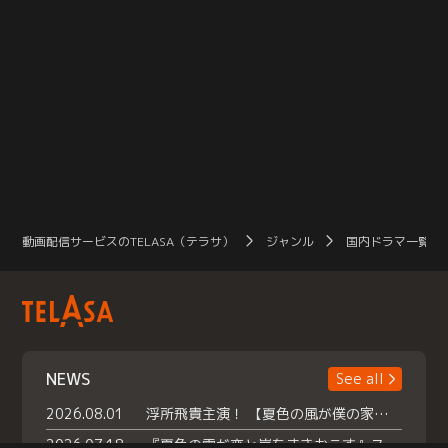
動画配信サービスのTELASA（テラサ）
ジャンル
国内ドラマ一覧（
NEWS
See all
2026.08.01
浮所飛貴主演！ 【夏色の風が僕の家にやってきた】 本日よりテラサで独占配信スタート！
2026.07.18
『夏色の雲が恋と嵐をまきおこす』スペシャルメイキング 【Part1】2026年７月18日（土）23時30分～配信スタート！話題のシーンの裏側を大公開！豪華キャスト大集合！ 『武宮家 真夏の家族会議』開催！