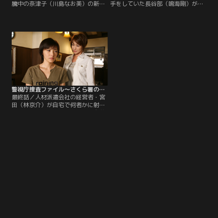
騰中の奈津子（川島なお美）の新作
手をしていた長谷部（鳴海剛）が、
レシピ本で、料理の撮影を担当した
何者かに刺殺された。長谷部は2年
写真家・山口（デビット伊東）が何
前に梶原家の長男・光一郎殺害容疑
者かに殺害された。アシスタントの
で逮捕されたものの、裁判で逆転無
串田（西川忠志）によると、山口は
罪になった、という過去があった。
人使いが荒く、アシスタントは次々
長谷部殺害の現場からは、犯人のも
と辞めていったとか。
のと思われる懐中電灯が発見され、
指紋が検出された。
警視庁捜査ファイル～さくら署の女たち 第09話（最終話）
最終話／人材派遣会社の経営者・宮
田（林京介）が自宅で何者かに射殺
された。「すべてが終わったら自首
します」という現場に残された謎の
メモから、宮田の顧問弁護士・轟
（近藤芳正）が容疑者として浮上す
るが、真琴（とよた真帆）の事情聴
取に轟は黙秘権を行使する。