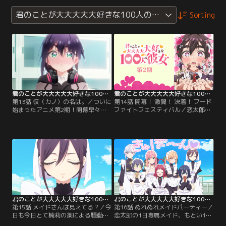
君のことが大大大大大好きな100人の彼女 第2期
Sorting
君のことが大大大大大好きな100人の彼女 第2期 第13話
君のことが大大大大大好きな100人の彼女 第2期 第14話
第13話 彼（カノ）の名は。／ついに
第14話 開幕！ 激闘！ 決着！ フード
始まったアニメ第2期！開幕早々の
ファイトフェスティバル／恋太郎の
騒動の後、恋太郎は高校の購買を訪
提案でフードファイトフェスティバ
れていた原賀胡桃と運命の出会いを
ルに参加するファミリー一行。次々
果たす。だが空腹でイライラする彼
に立ちはだかる試練を力を合わせて
女の人当たりが強すぎて…。
切り抜けてきたが、ファミリーたち
の胃にも限界が近づき…。
君のことが大大大大大好きな100人の彼女 第2期 第15話
君のことが大大大大大好きな100人の彼女 第2期 第16話
第15話 メイドさんは見えてる？／今
第16話 ぬれぬれメイドパーティー／
日も今日とて楠莉の薬による騒動を
恋太郎の1日専属メイド、もとい1日
経た後、羽々里から花園家のメイド
デートを終えた芽衣とメイド服に身