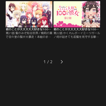
げな薬を充満させていて…。
さ探し」の勝負を挑む。
君のことが大大大大大好きな100人の彼女 第2期 第21話
君のことが大大大大大好きな100人の彼女 第2期 第22話
第21話 髪のみぞ知る世界／楠莉の薬
第22話 かくれんボーイミーツガール
で羽々里の髪が大暴走！本能のまま
／何が起きても前髪を死守する華暮
蠢く髪の毛はやがて学園の域を超
愛々と運命の出会いを果たした恋太
え、町中の人々を襲い始める…。恋
郎。しかし彼女は恋太郎から声をか
太郎たちは無事、その毛威から逃げ
けられるたびに一瞬で姿を消してし
切ることができるのか！？
まう極度の恥ずかしがり屋だった。
1