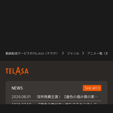
動画配信サービスのTELASA（テラサ）
ジャンル
アニメ一覧（見放
NEWS
See all
2026.08.01
浮所飛貴主演！ 【夏色の風が僕の家にやってきた】 本日よりテラサで独占配信スタート！
2026.07.18
『夏色の雲が恋と嵐をまきおこす』スペシャルメイキング 【Part1】2026年７月18日（土）23時30分～配信スタート！話題のシーンの裏側を大公開！豪華キャスト大集合！ 『武宮家 真夏の家族会議』開催！
2026.07.15
救命医・遥（今田）の《心揺さぶる過去》や、 麻酔科医・権野（船越英一郎）の《謎多きプライベート》など… 《知られざるエピソード》を独占配信！