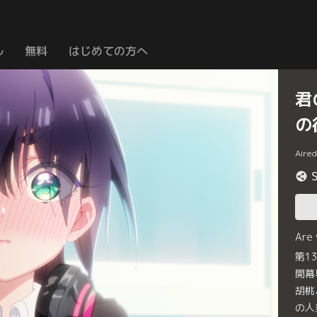
ル
無料
はじめての方へ
君
の
Aire
Are
第1
開幕
胡桃
の人