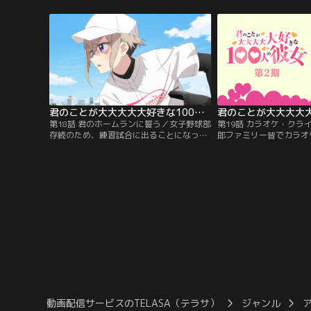
ラする彼女の人当たりが強すぎて…。
合わせて切り抜けてきた
ちの胃にも限界が近づき
君のことが大大大大大好きな100人の彼女 第2期 第18話
第18話 君のホームランに誓う／女子野球部
第19話 カラオケ・クラ
存続のため、練習試合に出ることになった
郎ファミリー皆でカラオ
恋太郎ファミリー。誰よりも過酷な練習を
人前で声を出すことが苦
してきた育だったが、打席に立つとなぜか
出せずにいた。一方、楠
バットを振ることができないでいた…。
ムに怪しげな薬を充満さ
動画配信サービスのTELASA（テラサ）
ジャンル