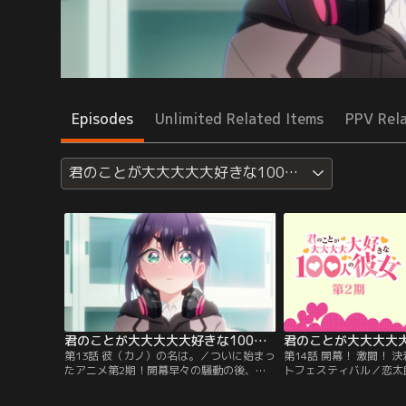
Episodes
Unlimited Related Items
PPV Rel
君のことが大大大大大好きな100人の彼女 第2期
君のことが大大大大大好きな100人の彼女 第2期 第13話
第13話 彼（カノ）の名は。／ついに始まっ
第14話 開幕！ 激闘！ 
たアニメ第2期！開幕早々の騒動の後、恋
トフェスティバル／恋太
太郎は高校の購買を訪れていた原賀胡桃と
ファイトフェスティバル
運命の出会いを果たす。だが空腹でイライ
リー一行。次々に立ちは