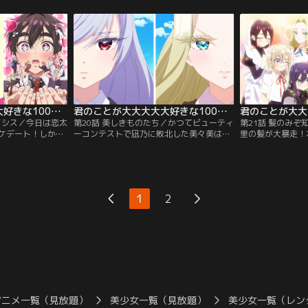
が、ファミリーた
とあの手この手で開眼を試みるが…。
サバイバルゲーム
…。
君のことが大大大大大好きな100人の彼女 第2期 第19話
君のことが大大大大大好きな100人の彼女 第2期 第20話
イシス／今日は恋太
第20話 美しきものたち／かつてビューティ
第21話 髪のみ
ケデート！しかし
ーコンテストで凪乃に敗北した美々美は、
里の髪が大暴走！
手な静は一歩踏み
凪乃へ複雑な感情を抱いていた。凪乃と再
やがて学園の域を
莉がカラオケルー
会した美々美は、ファミリー追放を賭けて
始める…。恋太郎
せていて…。
「美しさ探し」の勝負を挑む。
ら逃げ切ることが
1
2
アニメ一覧（見放題）
美少女一覧（見放題）
美少女一覧（レン