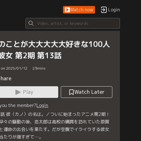
Watch now
Login
のことが大大大大大好きな100人
彼女 第2期 第13話
d on 2025/01/12
23
mins
Share
Play
Watch Later
 you the member?
Login
3話 彼（カノ）の名は。／ついに始まったアニメ第2期！
早々の騒動の後、恋太郎は高校の購買を訪れていた原賀
と運命の出会いを果たす。だが空腹でイライラする彼女
当たりが強すぎて…。