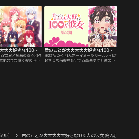
が今、開幕する！
郎が彼女といるところを育が目撃し…。
君のことが大大大大大好きな100人の彼女 第2期 第21話
君のことが大大大大大好きな100人の彼女 第2期 第22話
ぞ知る世界／楠莉の薬で羽々
第22話 かくれんボーイミーツガール／何が
本能のまま蠢く髪の毛は
起きても前髪を死守する華暮愛々と運命の
超え、町中の人々を襲い
出会いを果たした恋太郎。しかし彼女は恋
たちは無事、その毛威か
太郎から声をかけられるたびに一瞬で姿を
できるのか！？
消してしまう極度の恥ずかしがり屋だっ
た。
タル）
君のことが大大大大大好きな100人の彼女 第2期
君のこ