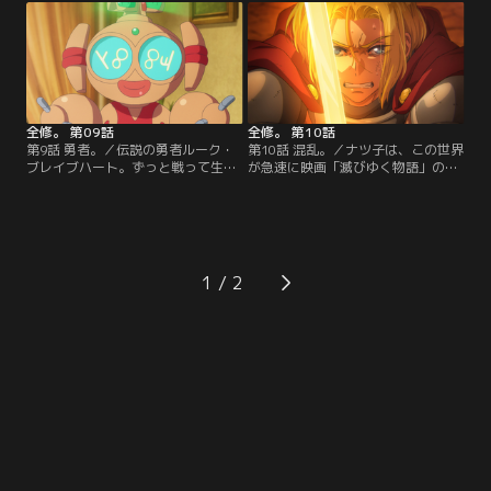
いる陸上部の二宮くん。天才と呼ば
うまく気持ちが伝わらない。そのこ
れ始めた高校生のナツ子に闘志を燃
とをジャスティスに相談すると「デ
やす大学生の蒼井。アニメーターに
ートに誘え」とアドバイスを受け
なったナツ子は長編ラブコメ映画の
る。ルークとナツ子、初めてのデー
監督に抜擢されるも「初恋」が何な
ト？！【提供：バンダイチャンネ
のかわからず…。【提供：バンダイ
ル】
チャンネル】
全修。 第09話
全修。 第10話
第9話 勇者。／伝説の勇者ルーク・
第10話 混乱。／ナツ子は、この世界
ブレイブハート。ずっと戦って生き
が急速に映画「滅びゆく物語」の展
てきたが、ナツ子が現れて恋をして
開に修正されていることに気付く。
生まれて初めて人生が楽しい！ 一
一方、ルークは街の人たちのために
方、ナツ子はルークに告白されて戸
勇者として気丈に振る舞う。そんな
惑っていた。自分がこの世界に来た
ルークを心配するユニオ。メメルン
ことで映画「滅びゆく物語」の展開
は何やら怪しい儀式を行おうとして
とは少しずつ変わってきているが、
いた。そして街ではナツ子が描いた
1
もし映画の通りになるとしたらラス
ものがヴォイドになっているという
トは…。【提供：バンダイチャンネ
噂が流れていて…。【提供：バンダ
ル】
イチャンネル】