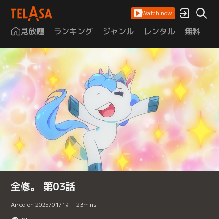
Watch now
見放題
ランキング
ジャンル
レンタル
無料
は
全修。 第03話
Aired on 2025/01/19
23
mins