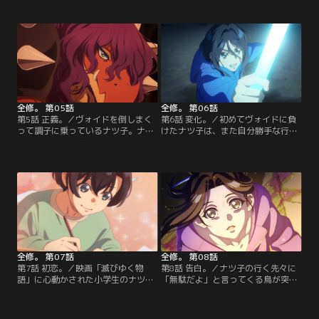
そこでルークは町長の娘、デステニ
ークを殺そうとするシーンがある
ーと出会う。映画「滅びゆく物語」
が、映画でその理由については一切
だと2人は恋に落ちるのだが、ナツ
触れられておらずファンの間では謎
子が転生したことで運命は少しずつ
展開となっている。ナツ子は真相を
変わってきていて…。【提供：バン
確かめるためメメルンの跡をつける
ダイチャンネル】
ことに…。【提供：バンダイチャン
ネル】
全修。 第05話
全修。 第06話
第5話 正義。／ヴォイドを倒しまく
第6話 変化。／初めてヴォイドに負
って調子に乗っているナツ子。ナイ
けたナツ子は、また自分勝手な行動
ンソルジャーはデステニーに頼まれ
を取ろうとする。ルークはそんなナ
て孤児たちに食事を配りにいくこと
ツ子に怒りもあるが、ジャスティス
に。そこでルークは元ナインソルジ
との関係が気になってしまう。一方
ャーで、今ではすっかり落ちぶれて
その頃、前回倒せなかったヴォイド
しまったジャスティスと再会する。
がさらに変化しようとしていた！
一方、その頃、新たなヴォイドが街
【提供：バンダイチャンネル】
に近づいてきていた。【提供：バン
ダイチャンネル】
全修。 第07話
全修。 第08話
第7話 初恋。／映画「滅びゆく物
第8話 告白。／ナツ子の行く先々に
語」に心動かされた小学生のナツ子
「無駄だよ」と言ってくる鳥が突如
を見つめるクラスメイトのミドリち
現れるようになる。一方、ルークは
ゃん。動いているものを描くことに
ナツ子を好きな自分の気持ちに気付
夢中になった中学生のナツ子を見て
く。ナツ子に告白しようとするが、