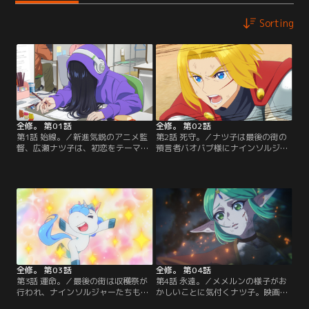
Sorting
全修。 第01話
全修。 第02話
第1話 始線。／新進気鋭のアニメ監
第2話 死守。／ナツ子は最後の街の
督、広瀬ナツ子は、初恋をテーマに
預言者バオバブ様にナインソルジャ
した長編ラブコメ映画のコンテに取
ーへの加入を打診されるも、ルーク
り掛かっていたが、初恋を経験した
と仲違いして決裂。現実に戻る方法
ことがないナツ子は絵コンテが描け
を考えるナツ子だが、映画「滅びゆ
なくなる。【提供：バンダイチャン
く物語」の展開で最後の街が再びピ
ネル】
ンチになることを思い出し、現実に
戻れないとしたら死んでも守らなけ
ればならないものがあることに気付
く…。【提供：バンダイチャンネ
ル】
全修。 第03話
全修。 第04話
第3話 運命。／最後の街は収穫祭が
第4話 永遠。／メメルンの様子がお
行われ、ナインソルジャーたちも
かしいことに気付くナツ子。映画
久々の休日。それぞれ羽を伸ばす。
「滅びゆく物語」ではメメルンがル