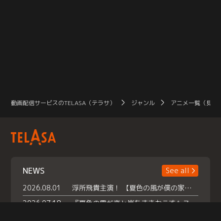
動画配信サービスのTELASA（テラサ）
ジャンル
アニメ一覧（見放
NEWS
See all
2026.08.01
浮所飛貴主演！ 【夏色の風が僕の家にやってきた】 本日よりテラサで独占配信スタート！
2026.07.18
『夏色の雲が恋と嵐をまきおこす』スペシャルメイキング 【Part1】2026年７月18日（土）23時30分～配信スタート！話題のシーンの裏側を大公開！豪華キャスト大集合！ 『武宮家 真夏の家族会議』開催！
2026.07.15
救命医・遥（今田）の《心揺さぶる過去》や、 麻酔科医・権野（船越英一郎）の《謎多きプライベート》など… 《知られざるエピソード》を独占配信！