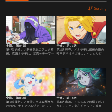
Sorting
全修。 第01話
全修。 第02話
第1話 始線。／新進気鋭のアニメ監
第2話 死守。／ナツ子は最後の街の
督、広瀬ナツ子は、初恋をテーマに
預言者バオバブ様にナインソルジャ
した長編ラブコメ映画のコンテに取
ーへの加入を打診されるも、ルーク
り掛かっていたが、初恋を経験した
と仲違いして決裂。現実に戻る方法
ことがないナツ子は絵コンテが描け
を考えるナツ子だが、映画「滅びゆ
なくなる。【提供：バンダイチャン
く物語」の展開で最後の街が再びピ
ネル】
ンチになることを思い出し、現実に
戻れないとしたら死んでも守らなけ
ればならないものがあることに気付
く…。【提供：バンダイチャンネ
ル】
全修。 第03話
全修。 第04話
第3話 運命。／最後の街は収穫祭が
第4話 永遠。／メメルンの様子がお
行われ、ナインソルジャーたちも
かしいことに気付くナツ子。映画
久々の休日。それぞれ羽を伸ばす。
「滅びゆく物語」ではメメルンがル