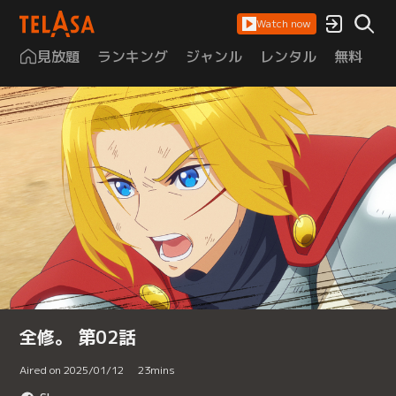
Watch now
見放題
ランキング
ジャンル
レンタル
無料
は
全修。 第02話
Aired on 2025/01/12
23
mins