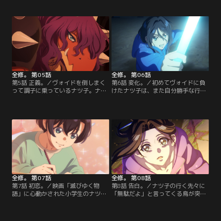
そこでルークは町長の娘、デステニ
ークを殺そうとするシーンがある
ーと出会う。映画「滅びゆく物語」
が、映画でその理由については一切
だと2人は恋に落ちるのだが、ナツ
触れられておらずファンの間では謎
子が転生したことで運命は少しずつ
展開となっている。ナツ子は真相を
変わってきていて…。【提供：バン
確かめるためメメルンの跡をつける
ダイチャンネル】
ことに…。【提供：バンダイチャン
ネル】
全修。 第05話
全修。 第06話
第5話 正義。／ヴォイドを倒しまく
第6話 変化。／初めてヴォイドに負
って調子に乗っているナツ子。ナイ
けたナツ子は、また自分勝手な行動
ンソルジャーはデステニーに頼まれ
を取ろうとする。ルークはそんなナ
て孤児たちに食事を配りにいくこと
ツ子に怒りもあるが、ジャスティス
に。そこでルークは元ナインソルジ
との関係が気になってしまう。一方
ャーで、今ではすっかり落ちぶれて
その頃、前回倒せなかったヴォイド
しまったジャスティスと再会する。
がさらに変化しようとしていた！
一方、その頃、新たなヴォイドが街
【提供：バンダイチャンネル】
に近づいてきていた。【提供：バン
ダイチャンネル】
全修。 第07話
全修。 第08話
第7話 初恋。／映画「滅びゆく物
第8話 告白。／ナツ子の行く先々に
語」に心動かされた小学生のナツ子
「無駄だよ」と言ってくる鳥が突如
を見つめるクラスメイトのミドリち
現れるようになる。一方、ルークは
ゃん。動いているものを描くことに
ナツ子を好きな自分の気持ちに気付
夢中になった中学生のナツ子を見て
く。ナツ子に告白しようとするが、