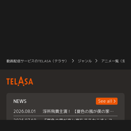
動画配信サービスのTELASA（テラサ）
ジャンル
アニメ一覧（見放
NEWS
See all
2026.08.01
浮所飛貴主演！ 【夏色の風が僕の家にやってきた】 本日よりテラサで独占配信スタート！
2026.07.18
『夏色の雲が恋と嵐をまきおこす』スペシャルメイキング 【Part1】2026年７月18日（土）23時30分～配信スタート！話題のシーンの裏側を大公開！豪華キャスト大集合！ 『武宮家 真夏の家族会議』開催！
2026.07.15
救命医・遥（今田）の《心揺さぶる過去》や、 麻酔科医・権野（船越英一郎）の《謎多きプライベート》など… 《知られざるエピソード》を独占配信！