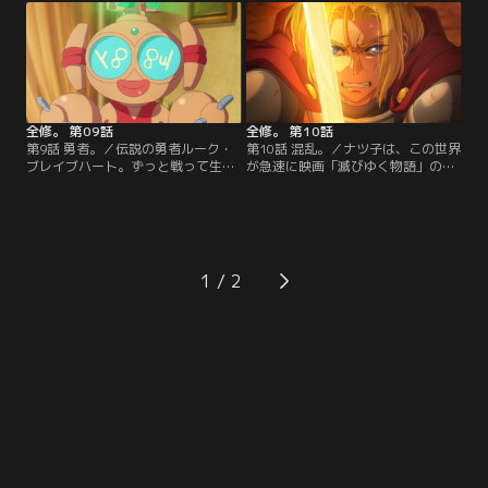
いる陸上部の二宮くん。天才と呼ば
うまく気持ちが伝わらない。そのこ
れ始めた高校生のナツ子に闘志を燃
とをジャスティスに相談すると「デ
やす大学生の蒼井。アニメーターに
ートに誘え」とアドバイスを受け
なったナツ子は長編ラブコメ映画の
る。ルークとナツ子、初めてのデー
監督に抜擢されるも「初恋」が何な
ト？！【提供：バンダイチャンネ
のかわからず…。【提供：バンダイ
ル】
チャンネル】
全修。 第09話
全修。 第10話
第9話 勇者。／伝説の勇者ルーク・
第10話 混乱。／ナツ子は、この世界
ブレイブハート。ずっと戦って生き
が急速に映画「滅びゆく物語」の展
てきたが、ナツ子が現れて恋をして
開に修正されていることに気付く。
生まれて初めて人生が楽しい！ 一
一方、ルークは街の人たちのために
方、ナツ子はルークに告白されて戸
勇者として気丈に振る舞う。そんな
惑っていた。自分がこの世界に来た
ルークを心配するユニオ。メメルン
ことで映画「滅びゆく物語」の展開
は何やら怪しい儀式を行おうとして
とは少しずつ変わってきているが、
いた。そして街ではナツ子が描いた
1
もし映画の通りになるとしたらラス
ものがヴォイドになっているという
トは…。【提供：バンダイチャンネ
噂が流れていて…。【提供：バンダ
ル】
イチャンネル】