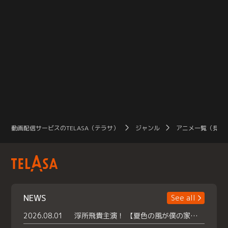
動画配信サービスのTELASA（テラサ）
ジャンル
アニメ一覧（見放
NEWS
See all
2026.08.01
浮所飛貴主演！ 【夏色の風が僕の家にやってきた】 本日よりテラサで独占配信スタート！