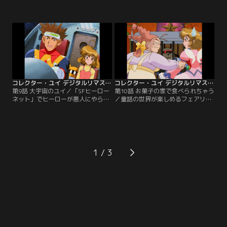
たユイ達4人は、将軍を任命する巻
中の事故で意識不明となっていた。
物を預かり京都から江戸まで東海道
博士の意識はバーチャル空間内で、
を歩くイベントに参加するが、グロ
第5のソフト・レスキューが保護し
ッサー四天王がこのネットを手中に
ていたが、フリーズの襲撃を受けた
収めるため、巻物の奪取を狙ってい
ためレスキューは博士を逃がす。レ
た。IRから話を聞いたユイはアンテ
スキューからのメッセージを受け取
ィ、エコと協力して3人を守ろうと
ったユイはIRと医療ネットに向かう
するが…。
が…。
コレクター・ユイ デジタルリマスター版 第1シリーズ 第09話
コレクター・ユイ デジタルリマスター版 第1シリーズ 第10話
第9話 大宇宙のユイ／「SFヒーロー
第10話 お菓子の家で食べられちゃう
ネット」でヒーローが悪人にやられ
／童話の世界が楽しめるフェアリー
てしまうアクシデントが続発して営
テイルネットで犬養博士がフリーズ
業停止になった。ここから
に追われるところを目撃したレスキ
「INUKAI」という救助信号が出てい
ューの知らせで、ユイとコレクター
ると聞いたユイたちは現地に向か
ズは現地に向かう。童話の世界は怖
う。信号の発信元とされる宇宙サル
くて危険がいっぱいだとユイが注意
ガッソーを目指すユイたちは宇宙海
するが、みんなは次々と大変な目に
1
賊になったジャギーの妨害を受ける
合ってしまう。お菓子の家でウォー
が…。
ウルフに遭遇したユイは戦闘になる
が…。