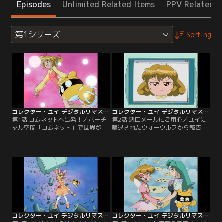
Episodes
Unlimited Related Items
PPV Related I
第1シリーズ
Sorting
コレクター・ユイ デジタルリマスター版 第1シリーズ 第01話
コレクター・ユイ デジタルリマスター版 第1シリーズ 第02話
第1話 コムネットへ出発！／バーチ
第2話 悪口メールにご用心／ユイに
ャル空間「コムネット」で世界が一
撃退されたウォーウルフから報告を
つになった近未来。中学2年の春日
聞き、警戒を強めるグロッサー。一
結（ユイ）は自分の端末の中に出現
方現実世界では、友達の春菜が開く
した「IR」から、コムネットのホス
誕生日パーティを前に、ユイと春
トコンピューター・グロッサーが人
菜、幼馴染のタカシの3人に、互い
類を支配する野望を抱き、開発者の
を装った偽の悪口メールが届く。悪
犬養博士がそれを阻止するためのプ
口メールは他のクラスメートにも届
ログラムを8つのソフトに分解して
いて大騒ぎになっており…。
ネット空間に放ったことを聞く。
コレクター・ユイ デジタルリマスター版 第1シリーズ 第03話
コレクター・ユイ デジタルリマスター版 第1シリーズ 第04話