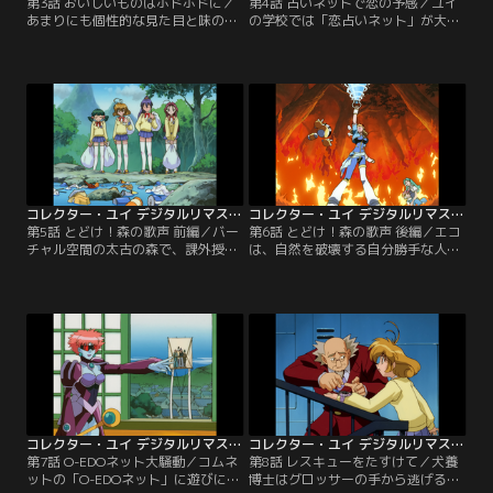
第3話 おいしいものはホドホドに／
第4話 占いネットで恋の予感／ユイ
あまりにも個性的な見た目と味の料
の学校では「恋占いネット」が大流
理のため、まったく客が入らないレ
行、誰もが占いがないと不安を覚え
ストラン「キルシェ」。ところがこ
るまでになっていた。「恋占いネッ
のレストランが突然大人気になり、
ト」に調査に向かったユイは、占い
客がおかわりをしまくる様子を変だ
師になりすましていたグロッサー四
と思ったユイの隣人で研究者の瞬
天王のフリーズと対峙する。本物の
は、店のマスターがコムネット内に
占い師フォーチュナーは氷漬けにさ
新しく出来た「グルメネット」から
れていたが、その真の姿はグロッサ
仕入れた「ドリームウォーター」が
ーの野望を阻むため犬養博士が放っ
原因と考える。
た8つのソフトの一つ…。
コレクター・ユイ デジタルリマスター版 第1シリーズ 第05話
コレクター・ユイ デジタルリマスター版 第1シリーズ 第06話
第5話 とどけ！森の歌声 前編／バー
第6話 とどけ！森の歌声 後編／エコ
チャル空間の太古の森で、課外授業
は、自然を破壊する自分勝手な人間
を受けるユイたち。誤って湖に落ち
を憎んでいた。ユイがネッティーと
てしまったユイはスタッフのおじい
仲良くなっていることにエコは驚く
さんに助けられ、かつてゴミの回収
が、ユイを置いてネッティーと去っ
をしていたというマスコット恐竜の
て行ってしまう。何とか洞窟を脱出
ネッティーのことを聞く。授業の終
したユイの前にウォーウルフが現
了後、現実世界に戻ってきていない
れ、おじいさんやIRと合流したユイ
クラスメートを探してユイは再び太
は炎の攻撃の前に苦戦する。おじい
古の森に捜索に向い…。
さんとネッティーの絆に犬養博士を
思い出したエコは…。
コレクター・ユイ デジタルリマスター版 第1シリーズ 第07話
コレクター・ユイ デジタルリマスター版 第1シリーズ 第08話
第7話 O-EDOネット大騒動／コムネ
第8話 レスキューをたすけて／犬養
ットの「O-EDOネット」に遊びに来
博士はグロッサーの手から逃げる途