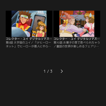
たユイ達4人は、将軍を任命する巻
中の事故で意識不明となっていた。
物を預かり京都から江戸まで東海道
博士の意識はバーチャル空間内で、
を歩くイベントに参加するが、グロ
第5のソフト・レスキューが保護し
ッサー四天王がこのネットを手中に
ていたが、フリーズの襲撃を受けた
収めるため、巻物の奪取を狙ってい
ためレスキューは博士を逃がす。レ
た。IRから話を聞いたユイはアンテ
スキューからのメッセージを受け取
ィ、エコと協力して3人を守ろうと
ったユイはIRと医療ネットに向かう
するが…。
が…。
コレクター・ユイ デジタルリマスター版 第1シリーズ 第09話
コレクター・ユイ デジタルリマスター版 第1シリーズ 第10話
第9話 大宇宙のユイ／「SFヒーロー
第10話 お菓子の家で食べられちゃう
ネット」でヒーローが悪人にやられ
／童話の世界が楽しめるフェアリー
てしまうアクシデントが続発して営
テイルネットで犬養博士がフリーズ
業停止になった。ここから
に追われるところを目撃したレスキ
「INUKAI」という救助信号が出てい
ューの知らせで、ユイとコレクター
ると聞いたユイたちは現地に向か
ズは現地に向かう。童話の世界は怖
う。信号の発信元とされる宇宙サル
くて危険がいっぱいだとユイが注意
ガッソーを目指すユイたちは宇宙海
するが、みんなは次々と大変な目に
1
賊になったジャギーの妨害を受ける
合ってしまう。お菓子の家でウォー
が…。
ウルフに遭遇したユイは戦闘になる
が…。