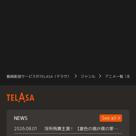
動画配信サービスのTELASA（テラサ）
ジャンル
アニメ一覧（見放
NEWS
See all
2026.08.01
浮所飛貴主演！ 【夏色の風が僕の家にやってきた】 本日よりテラサで独占配信スタート！