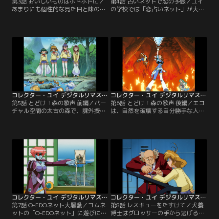
第3話 おいしいものはホドホドに／
第4話 占いネットで恋の予感／ユイ
あまりにも個性的な見た目と味の料
の学校では「恋占いネット」が大流
理のため、まったく客が入らないレ
行、誰もが占いがないと不安を覚え
ストラン「キルシェ」。ところがこ
るまでになっていた。「恋占いネッ
のレストランが突然大人気になり、
ト」に調査に向かったユイは、占い
客がおかわりをしまくる様子を変だ
師になりすましていたグロッサー四
と思ったユイの隣人で研究者の瞬
天王のフリーズと対峙する。本物の
は、店のマスターがコムネット内に
占い師フォーチュナーは氷漬けにさ
新しく出来た「グルメネット」から
れていたが、その真の姿はグロッサ
仕入れた「ドリームウォーター」が
ーの野望を阻むため犬養博士が放っ
原因と考える。
た8つのソフトの一つ…。
コレクター・ユイ デジタルリマスター版 第1シリーズ 第05話
コレクター・ユイ デジタルリマスター版 第1シリーズ 第06話
第5話 とどけ！森の歌声 前編／バー
第6話 とどけ！森の歌声 後編／エコ
チャル空間の太古の森で、課外授業
は、自然を破壊する自分勝手な人間
を受けるユイたち。誤って湖に落ち
を憎んでいた。ユイがネッティーと
てしまったユイはスタッフのおじい
仲良くなっていることにエコは驚く
さんに助けられ、かつてゴミの回収
が、ユイを置いてネッティーと去っ
をしていたというマスコット恐竜の
て行ってしまう。何とか洞窟を脱出
ネッティーのことを聞く。授業の終
したユイの前にウォーウルフが現
了後、現実世界に戻ってきていない
れ、おじいさんやIRと合流したユイ
クラスメートを探してユイは再び太
は炎の攻撃の前に苦戦する。おじい
古の森に捜索に向い…。
さんとネッティーの絆に犬養博士を
思い出したエコは…。
コレクター・ユイ デジタルリマスター版 第1シリーズ 第07話
コレクター・ユイ デジタルリマスター版 第1シリーズ 第08話
第7話 O-EDOネット大騒動／コムネ
第8話 レスキューをたすけて／犬養
ットの「O-EDOネット」に遊びに来
博士はグロッサーの手から逃げる途