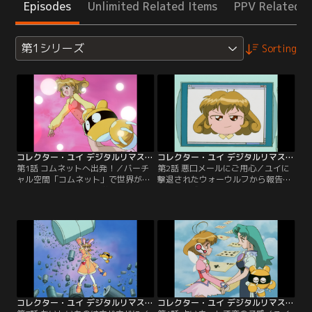
Episodes
Unlimited Related Items
PPV Related I
第1シリーズ
Sorting
コレクター・ユイ デジタルリマスター版 第1シリーズ 第01話
コレクター・ユイ デジタルリマスター版 第1シリーズ 第02話
第1話 コムネットへ出発！／バーチ
第2話 悪口メールにご用心／ユイに
ャル空間「コムネット」で世界が一
撃退されたウォーウルフから報告を
つになった近未来。中学2年の春日
聞き、警戒を強めるグロッサー。一
結（ユイ）は自分の端末の中に出現
方現実世界では、友達の春菜が開く
した「IR」から、コムネットのホス
誕生日パーティを前に、ユイと春
トコンピューター・グロッサーが人
菜、幼馴染のタカシの3人に、互い
類を支配する野望を抱き、開発者の
を装った偽の悪口メールが届く。悪
犬養博士がそれを阻止するためのプ
口メールは他のクラスメートにも届
ログラムを8つのソフトに分解して
いて大騒ぎになっており…。
ネット空間に放ったことを聞く。
コレクター・ユイ デジタルリマスター版 第1シリーズ 第03話
コレクター・ユイ デジタルリマスター版 第1シリーズ 第04話