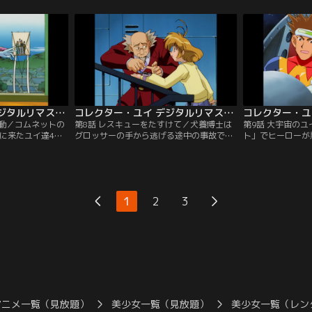
シの3人に、互い
気になり、客がおかわりをしまくる様子を
イは、占い師にな
が届く。悪口メー
変だと思ったユイの隣人で研究者の瞬は、
ー四天王のフリー
も届いて大騒ぎに
店のマスターがコムネット内に新しく出来
い師フォーチュナ
た「グルメネット」から仕入れた「ドリー
が、その真の姿は
ムウォーター」が原因と考える。
ため犬養博士が放
つ…。
コレクター・ユイ デジタルリマスター版 第1シリーズ 第07話
コレクター・ユイ デジタルリマスター版 第1シリーズ 第08話
騒動／コムネットの
第8話 レスキューをたすけて／犬養博士は
第9話 大宇宙のユ
びに来たユイ達4人
グロッサーの手から逃げる途中の事故で意
ト」でヒーローが
を預かり京都から
識不明となっていた。博士の意識はバーチ
クシデントが続発
ベントに参加する
ャル空間内で、第5のソフト・レスキュー
ここから「INUK
このネットを手中
が保護していたが、フリーズの襲撃を受け
いると聞いたユイ
取を狙っていた。
たためレスキューは博士を逃がす。レスキ
号の発信元とされ
はアンティ、エコと
ューからのメッセージを受け取ったユイは
指すユイたちは宇
1
2
3
するが…。
IRと医療ネットに向かうが…。
の妨害を受けるが
アニメ一覧（見放題）
美少女一覧（見放題）
美少女一覧（レン