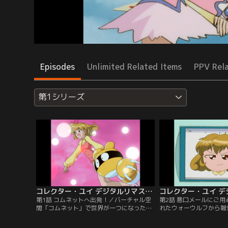
Episodes
Unlimited Related Items
PPV Rel
第1シリーズ
コレクター・ユイ デジタルリマスター版 第1シリーズ 第01話
第1話 コムネットへ出発！／バーチャル空
第2話 悪口メールにご
間「コムネット」で世界が一つになった近
れたウォーウルフから報
未来。中学2年の春日結（ユイ）は自分の
強めるグロッサー。一方
端末の中に出現した「IR」から、コムネッ
達の春菜が開く誕生日パ