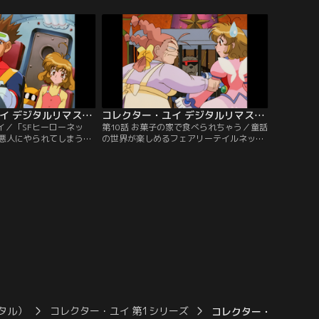
りすましていたグロッサ
ミの回収をしていたというマスコット恐竜
ズと対峙する。本物の占
のネッティーのことを聞く。授業の終了
ーは氷漬けにされていた
後、現実世界に戻ってきていないクラスメ
グロッサーの野望を阻む
ートを探してユイは再び太古の森に捜索に
った8つのソフトの一
向い…。
コレクター・ユイ デジタルリマスター版 第1シリーズ 第09話
コレクター・ユイ デジタルリマスター版 第1シリーズ 第10話
イ／「SFヒーローネッ
第10話 お菓子の家で食べられちゃう／童話
悪人にやられてしまうア
の世界が楽しめるフェアリーテイルネット
して営業停止になった。
で犬養博士がフリーズに追われるところを
AI」という救助信号が出て
目撃したレスキューの知らせで、ユイとコ
たちは現地に向かう。信
レクターズは現地に向かう。童話の世界は
る宇宙サルガッソーを目
怖くて危険がいっぱいだとユイが注意する
宙海賊になったジャギー
が、みんなは次々と大変な目に合ってしま
…。
う。お菓子の家でウォーウルフに遭遇した
ユイは戦闘になるが…。
タル）
コレクター・ユイ 第1シリーズ
コレクター・ユイ デジタ