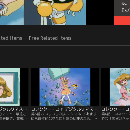
る。
その
つの
Seri
ated Items
Free Related Items
コレクター・ユイ デジタルリマスター版 第1シリーズ 第02話
コレクター・ユイ デジタルリマスター版 第1シリーズ 第03話
用心／ユイに撃退さ
第3話 おいしいものはホドホドに／あまり
第4話 占いネッ
告を聞き、警戒を
にも個性的な見た目と味の料理のため、ま
では「恋占いネッ
現実世界では、友
ったく客が入らないレストラン「キルシ
いがないと不安を
ーティを前に、ユ
ェ」。ところがこのレストランが突然大人
た。「恋占いネッ