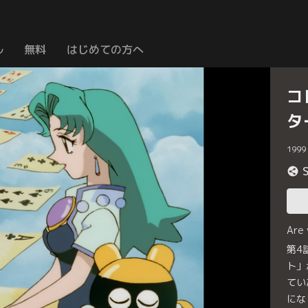
ル
無料
はじめての方へ
コ
タ
1999
Are
第4
ト」
てい
にな