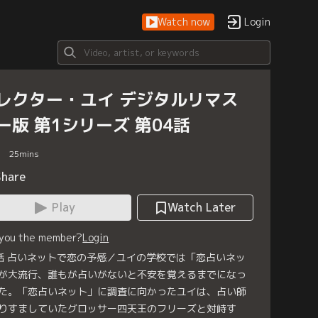
Watch now
Login
レクター・ユイ デジタルリマス
ー版 第1シリーズ 第04話
25
mins
Share
Play
Watch Later
 you the member?
Login
話 占いネットで恋の予感／ユイの学校では「恋占いネッ
が大流行、誰もが占いがないと不安を覚えるまでになっ
た。「恋占いネット」に調査に向かったユイは、占い師
りすましていたグロッサー四天王のフリーズと対峙す