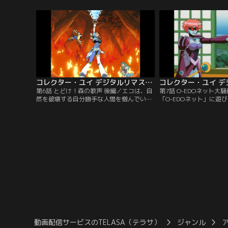
トのホストコンピューター・グロッサーが
イと春菜、幼馴染のタカ
人類を支配する野望を抱き、開発者の犬養
を装った偽の悪口メール
博士がそれを阻止するためのプログラムを
ルは他のクラスメートに
8つのソフトに分解してネット空間に放っ
なっており…。
たことを聞く。
コレクター・ユイ デジタルリマスター版 第1シリーズ 第06話
第6話 とどけ！森の歌声 後編／エコは、自
第7話 O-EDOネット大
然を破壊する自分勝手な人間を憎んでい
「O-EDOネット」に遊
た。ユイがネッティーと仲良くなっている
は、将軍を任命する巻物
ことにエコは驚くが、ユイを置いてネッテ
江戸まで東海道を歩くイ
ィーと去って行ってしまう。何とか洞窟を
が、グロッサー四天王が
脱出したユイの前にウォーウルフが現れ、
に収めるため、巻物の奪
おじいさんやIRと合流したユイは炎の攻撃
IRから話を聞いたユイ
の前に苦戦する。おじいさんとネッティー
協力して3人を守ろうと
の絆に犬養博士を思い出したエコは…。
動画配信サービスのTELASA（テラサ）
ジャンル