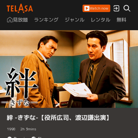
Watch now
見放題
ランキング
ジャンル
レンタル
無料
は
絆 -きずな-【役所広司、渡辺謙出演】
1998
2
h
3
mins