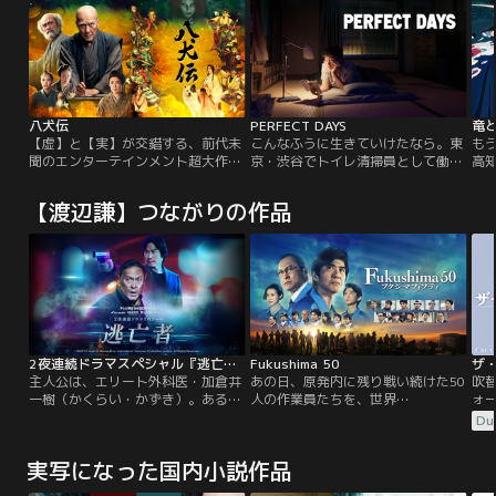
八犬伝
PERFECT DAYS
竜
【虚】と【実】が交錯する、前代未
こんなふうに生きていけたなら。東
も
聞のエンターテインメント超大作。
京・渋谷でトイレ清掃員として働く
高
時は江戸時代、滝沢馬琴は、友人の
平山（役所広司）は、静かに淡々と
生
絵師・葛飾北斎に、構想中の新作を
した日々を生きていた。同じ時間に
を
【渡辺謙】つながりの作品
語り始める。里見家にかけられた恐
目覚め、同じように支度をし、同じ
母
ろしい呪いを解くために、娘の伏姫
ように働いた。その毎日は同じこと
な
が祈りを込めた八つの珠を持つ八人
の繰り返しに見えるかもしれない
が
の剣士が、運命に引き寄せられて集
が、同じ日は1日としてなく、男は
結し、壮絶な戦いに挑むという物語
毎日を新しい日として生きていた。
だ。北斎はたちまち夢中になる。や
その生き方は美しくすらあった。男
がて…。
は木々を愛していた。
2夜連続ドラマスペシャル『逃亡者』
Fukushima 50
ザ
主人公は、エリート外科医・加倉井
あの日、原発内に残り戦い続けた50
吹
一樹（かくらい・かずき）。ある
人の作業員たちを、世界
ォ
夜、彼の妻が惨殺される事件が起き
は“Fukushima 50（フクシマフィフ
エ
Du
ます。現場に居合わせた加倉井に容
ティ）”と呼んだ。2011年3月11
ン
疑がかけられるも、加倉井は義手の
日、日本の観測史上最大の東日本大
とA
実写になった国内小説作品
男が犯人だと訴えますが、逮捕起訴
震災が発生した。太平洋から到達し
超
され裁判で死刑判決が下されます。
た想定外の大津波は福島第一原発を
よう