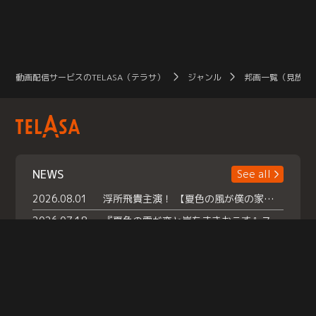
動画配信サービスのTELASA（テラサ）
ジャンル
邦画一覧（見放題
NEWS
See all
2026.08.01
浮所飛貴主演！ 【夏色の風が僕の家にやってきた】 本日よりテラサで独占配信スタート！
2026.07.18
『夏色の雲が恋と嵐をまきおこす』スペシャルメイキング 【Part1】2026年７月18日（土）23時30分～配信スタート！話題のシーンの裏側を大公開！豪華キャスト大集合！ 『武宮家 真夏の家族会議』開催！
2026.07.15
救命医・遥（今田）の《心揺さぶる過去》や、 麻酔科医・権野（船越英一郎）の《謎多きプライベート》など… 《知られざるエピソード》を独占配信！