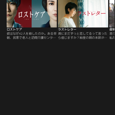
ところが、護送車が事故に遭遇。加
襲う。内部に残り戦い続けたのは地
争
倉井は無実を証明するために逃亡し
元出身の作業員たち。制御不能とな
米
ます。
った原発の暴走を止めるため、世界
二
初となる作戦が…。
ロストケア
ラストレター
夜
彼はなぜ42人を殺したのか。ある早
君にまだずっと恋してるって言った
思
朝、民家で老人と訪問介護センター
ら信じますか？裕里の姉の未咲が、
私
所長の死体が発見された。死んだ所
亡くなった。裕里は葬儀の場で、未
症
長が勤める介護センターの介護士・
咲の面影を残す娘の鮎美から、未咲
同
斯波宗典が犯人として浮上するが、
宛ての同窓会の案内と、未咲が鮎美
イ
彼は介護家族からも慕われる心優し
に残した手紙の存在を告げられる。
く
い青年だった。検事の大友秀美は、
未咲の死を知らせるために行った同
き
斯波が働く介護センターで老人の死
窓会で、学校のヒロインだった姉と
ち
亡率が異様に高いことを突き止め
勘違いされてしまう裕里。そしてそ
手
る。取調室で斯波は多くの老人の命
の場で、初恋の相手・鏡史郎と再会
か
を奪ったことを認めるが…。
することに。