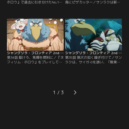
ホロウ』で過去に引き分けたNo.1プ
鳥にピザカッター／サンラクは新た
レイヤー・ルストに再会するサンラ
に造り上げた機衣人（ネフィリム）
ク。だが、久々の対決であっけなく
「フィドラークラブ」で再びルスト
敗北。明朝の再戦を約束する。「負
と対峙する。追加した戦闘パーツを
けるまで機体を替えない」というポ
駆使し、予想だにしない動きでルス
リシーの元、無敗を誇るルストの高
トを翻弄。さらにルストの機衣人
速起動機衣人（ネフィリム）「緋翼
「緋翼連理」と自身の「フィドラー
連理（ヒヨクレンリ）」を打ち倒す
クラブ」の違いを巧みに利用して勝
べく…。【提供：バンダイチャンネ
負をかける。【提供：バンダイチャ
ル】
ンネル】
シャングリラ・フロンティア 2nd Season 第34話
シャングリラ・フロンティア 2nd Season 第35話
第34話 駆けろ、焦燥を燃料に／『ネ
第35話 猟犬の如く嗅ぎ付けて／サン
フィリム・ホロウ』をプレイしてい
ラクは、サイガ-0を誘い、「無果落
た間に、兎御殿に新たなプレイヤー
耀の古城骸」攻略に繰り出す。サン
が来ていたことを知ったサンラク。
ラクと距離を縮めたいサイガ-0と、
今までのアドバンテージが危ぶまれ
サイガ-0が何を考えているのかわか
る事態に焦りの色を隠せない。状況
らず怖さを感じるサンラク。互いに
を打開する案が浮かばずジリジリし
ドキドキしながらも、順調にエリア
ていたところにビィラックが現れ
を攻略していく。【提供：バンダイ
1
「完成したんじゃ！」とビィラック
チャンネル】
育成計画の成果を見せる。【提供：
バンダイチャンネル】