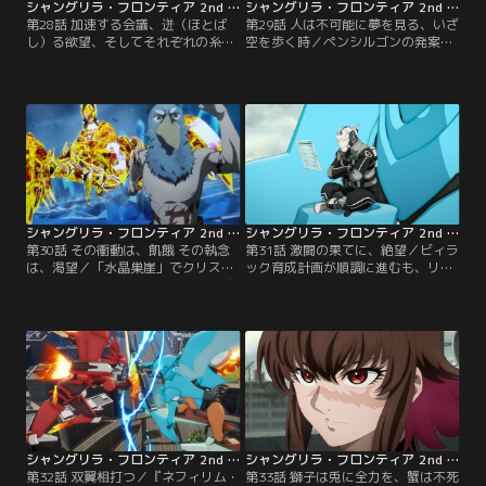
シャングリラ・フロンティア 2nd Season 第28話
シャングリラ・フロンティア 2nd Season 第29話
第28話 加速する会議、迸（ほとば
第29話 人は不可能に夢を見る、いざ
し）る欲望、そしてそれぞれの糸口
空を歩く時／ペンシルゴンの発案に
／ペンシルゴンの策略により、「旅
より、「旅狼」、「SF-Zoo」、「ラ
狼」、「SF-Zoo」、「ライブラ
イブラリ」、「黒狼」によるクラン
リ」、「黒狼」のクランが一堂に会
連盟が組まれ会議を終える。旅狼の
す。各々の思惑が交錯する場で、サ
二人と別れたサンラクは、ラビッツ
イガ-100が口火を切った。【提供：
へ向かう前に、ドロップアイテムを
バンダイチャンネル】
大量に入手すべく再び「水晶巣崖」
へ向かう。【提供：バンダイチャン
ネル】
シャングリラ・フロンティア 2nd Season 第30話
シャングリラ・フロンティア 2nd Season 第31話
第30話 その衝動は、飢餓 その執念
第31話 激闘の果てに、絶望／ビィラ
は、渇望／「水晶巣崖」でクリスタ
ック育成計画が順調に進むも、リュ
ル・スコーピオンの大量討伐を達成
カオーンのマーキング（呪い）が仇
したサンラク。しかし経験値が入ら
となって新装備が使用できないサン
ず、レベルアップしないことを訝し
ラク。『シャンフロ』からログアウ
む。まだ戦いが終わってないんじ
トし現実逃避をするが、「ゲームの
ゃ…と表情を引き締めると、サンラ
ストレスはゲームで発散」と久々に
クの前に金色のレアエネミー「金晶
ロボット格闘ゲーム『ネフィリム・
独蠍（ゴールディ・スコーピオ
ホロウ』にログインする。そこで待
ン）」が出現した。【提供：バンダ
っていたのは…。【提供：バンダイ
イチャンネル】
チャンネル】
シャングリラ・フロンティア 2nd Season 第32話
シャングリラ・フロンティア 2nd Season 第33話
第32話 双翼相打つ／『ネフィリム・
第33話 獅子は兎に全力を、蟹は不死