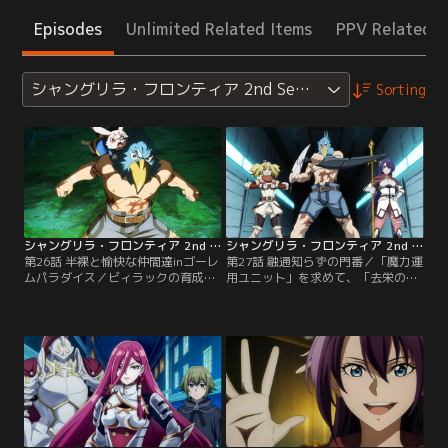
Episodes
Unlimited Related Items
PPV Related I
シャングリラ・フロンティア 2nd Season
Sorting
シャングリラ・フロンティア 2nd Season 第26話
シャングリラ・フロンティア 2nd Season 第27話
第26話 半裸と愉快な仲間達inゴーレ
第27話 融通知らずの門番／「魔力運
ムパラダイス／ビィラックの育成に
用ユニット」を求めて、「去栄の残
必要な「魔力運用ユニット」を求め
骸遺道」の地下穴を降ろうとするサ
て、サンラクたちは「去栄の残骸遺
ンラク一行。そんな彼らの前に、ペ
道」に向かう。しかし、サンラクた
ンシルゴンとオイカッツォが現れ
ちの行く手を神代の頃に作られたゴ
る。サンラクを追ってここまで来た
ーレムが立ちはだかる。サンラクと
という2人に状況を共有し、オイカ
エムルがゴーレムに立ち向かおうと
ッツォが先陣を切り地下の縦穴へ降
思った矢先、その横をアラミースが
りていくことに。【提供：バンダイ
駆け抜けた…。【提供：バンダイチ
チャンネル】
ャンネル】