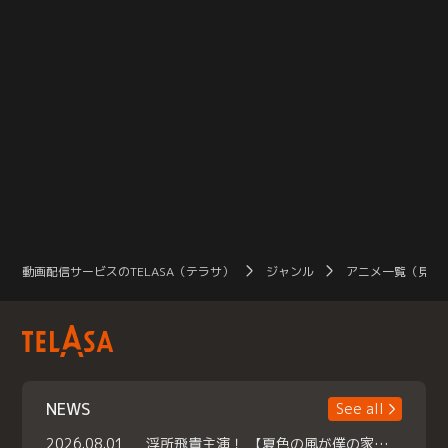
動画配信サービスのTELASA（テラサ）
ジャンル
アニメ一覧（見放
NEWS
See all
2026.08.01
浮所飛貴主演！ 【夏色の風が僕の家にやってきた】 本日よりテラサで独占配信スタート！