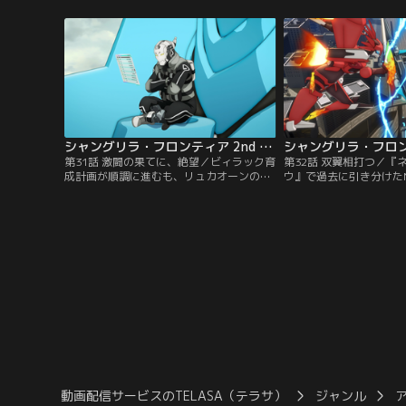
ンラクたちの行く手を神代の頃に作られた
が現れる。サンラクを追
ゴーレムが立ちはだかる。サンラクとエム
という2人に状況を共有
ルがゴーレムに立ち向かおうと思った矢
が先陣を切り地下の縦穴
先、その横をアラミースが駆け抜けた…。
に。【提供：バンダイチ
【提供：バンダイチャンネル】
シャングリラ・フロンティア 2nd Season 第31話
第31話 激闘の果てに、絶望／ビィラック育
第32話 双翼相打つ／『
成計画が順調に進むも、リュカオーンのマ
ウ』で過去に引き分けたN
ーキング（呪い）が仇となって新装備が使
ルストに再会するサンラ
用できないサンラク。『シャンフロ』から
対決であっけなく敗北。
ログアウトし現実逃避をするが、「ゲーム
する。「負けるまで機体
のストレスはゲームで発散」と久々にロボ
うポリシーの元、無敗を
ット格闘ゲーム『ネフィリム・ホロウ』に
起動機衣人（ネフィリム
ログインする。そこで待っていたのは…。
ヨクレンリ）」を打ち倒
【提供：バンダイチャンネル】
供：バンダイチャンネル
動画配信サービスのTELASA（テラサ）
ジャンル