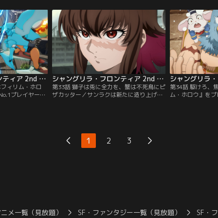
ってここまで来た
に会す。各々の思惑が交錯する場で、サイ
る。旅狼の二人と
し、オイカッツォ
ガ-100が口火を切った。【提供：バンダイ
ッツへ向かう前に
へ降りていくこと
チャンネル】
量に入手すべく再
ャンネル】
う。【提供：バン
シャングリラ・フロンティア 2nd Season 第32話
シャングリラ・フロンティア 2nd Season 第33話
ネフィリム・ホロ
第33話 獅子は兎に全力を、蟹は不死鳥にピ
第34話 駆けろ
o.1プレイヤー・
ザカッター／サンラクは新たに造り上げた
ム・ホロウ』をプ
ク。だが、久々の
機衣人（ネフィリム）「フィドラークラ
殿に新たなプレイ
明朝の再戦を約束
ブ」で再びルストと対峙する。追加した戦
ったサンラク。今
を替えない」とい
闘パーツを駆使し、予想だにしない動きで
危ぶまれる事態に
誇るルストの高速
ルストを翻弄。さらにルストの機衣人「緋
況を打開する案が
）「緋翼連理（ヒ
翼連理」と自身の「フィドラークラブ」の
たところにビィラ
1
2
3
すべく…。【提
違いを巧みに利用して勝負をかける。【提
じゃ！」とビィラ
】
供：バンダイチャンネル】
せる。【提供：バ
アニメ一覧（見放題）
SF・ファンタジー一覧（見放題）
SF・