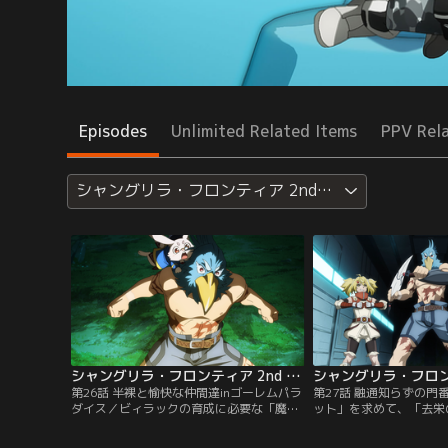
Episodes
Unlimited Related Items
PPV Rel
シャングリラ・フロンティア 2nd Season
シャングリラ・フロンティア 2nd Season 第26話
第26話 半裸と愉快な仲間達inゴーレムパラ
第27話 融通知らずの門
ダイス／ビィラックの育成に必要な「魔力
ット」を求めて、「去栄
運用ユニット」を求めて、サンラクたちは
下穴を降ろうとするサン
「去栄の残骸遺道」に向かう。しかし、サ
彼らの前に、ペンシルゴ