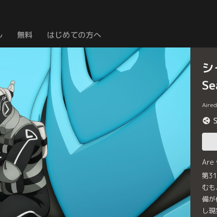
ル
無料
はじめての方へ
シ
Se
Aire
Are
第3
むも
備が
し現