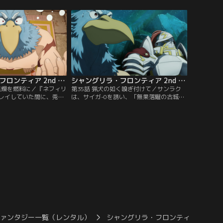
別れたサンラクは、ラビ
とを訝しむ。まだ戦いが終わってないんじ
、ドロップアイテムを大
ゃ…と表情を引き締めると、サンラクの前
び「水晶巣崖」へ向か
に金色のレアエネミー「金晶独蠍（ゴール
ダイチャンネル】
ディ・スコーピオン）」が出現した。【提
供：バンダイチャンネル】
シャングリラ・フロンティア 2nd Season 第34話
シャングリラ・フロンティア 2nd Season 第35話
、焦燥を燃料に／『ネフィリ
第35話 猟犬の如く嗅ぎ付けて／サンラク
レイしていた間に、兎御
は、サイガ-0を誘い、「無果落耀の古城
ヤーが来ていたことを知
骸」攻略に繰り出す。サンラクと距離を縮
までのアドバンテージが
めたいサイガ-0と、サイガ-0が何を考えて
焦りの色を隠せない。状
いるのかわからず怖さを感じるサンラク。
浮かばずジリジリしてい
互いにドキドキしながらも、順調にエリア
ックが現れ「完成したん
を攻略していく。【提供：バンダイチャン
ック育成計画の成果を見
ネル】
ンダイチャンネル】
ファンタジー一覧（レンタル）
シャングリラ・フロンティア 2nd Sea