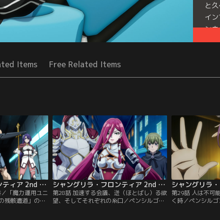
と久
イン
ンネ
Seri
ated Items
Free Related Items
シャングリラ・フロンティア 2nd Season 第27話
シャングリラ・フロンティア 2nd Season 第28話
番／「魔力運用ユニ
第28話 加速する会議、迸（ほとばし）る欲
第29話 人は不
の残骸遺道」の地
望、そしてそれぞれの糸口／ペンシルゴン
く時／ペンシルゴ
ラク一行。そんな
の策略により、「旅狼」、「SF-Zoo」、
狼」、「SF-Zo
ンとオイカッツォ
「ライブラリ」、「黒狼」のクランが一堂
狼」によるクラン