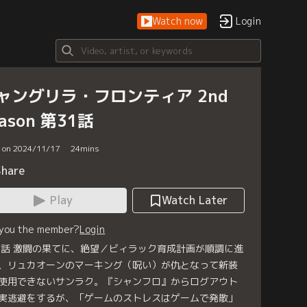
Watch now
Login
ャングリラ・フロンティア 2nd
ason 第31話
d on 2024/11/17
24
mins
Share
Play
Watch Later
 you the member?
Login
1話 激闘の果てに、絶望／ビィラック育成計画が順調に進
、リュカオーンのマーキング（呪い）が仇となって新装
使用できないサンラク。『シャンフロ』からログアウト
実逃避をするが、「ゲームのストレスはゲームで発散」