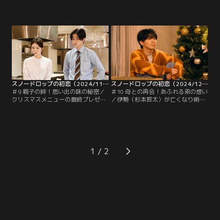
梨）への気持ちを恋だと認識し、晴
事実に加え、自分がクリスマスに死
れて恋人同士になった2人。奈雪
ぬという信じがたい言葉にショック
は、和真（曽田陵介）に朔弥が好き
を受けた奈雪（小野花梨）は、翌
だと伝え、一方でグラタンをクリス
日、姿を消す。奈雪の行方が分から
マスに復活させるべく、父のノート
ず心ここにあらずの朔弥に、伊勢
を太一（廻飛呂男）に託す。奈雪と
（杉本哲太）は「人間らしくなっ
の特別な関係がうれしい朔弥は奈雪
た」と笑みをこぼす。さらに、人が
を海に誘い、奈雪もまた初デートの
死を恐れることに疑問を抱く朔弥
誘いに心が躍る。
に、ある助言をする。
スノードロップの初恋（2024/11/26放送分）第09話
スノードロップの初恋（2024/12/03放送分）第10話
＃9 親子の絆！思い出の味の秘密／
＃10 母との再会！あふれる弟の想い
クリスマスメニューの最終プレゼン
／伊勢（杉本哲太）が亡くなり朔弥
が迫るなか、開発メンバーはグラタ
（宮世琉弥）が物思いにふけってい
ンの味を思うように再現できず焦り
ると、和真（曽田陵介）がやって来
を感じ始めるが、何とかして父に認
て、親子のわだかまりが解けたのは
めてもらいたい和真（曽田陵介）は
朔弥のおかげだと礼を言う。伊勢を
諦めようとしない。伊勢（杉本哲
失いどこか寂しさを覚える朔弥に、
太）は、そんな息子を傷つけるよう
奈雪（小野花梨）は望月家恒例のク
1
な言葉を口にしてしまう。
リスマスパーティーをやろうと提案
する。しかし、クリスマスは奈雪に
死が訪れる日--。