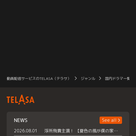
動画配信サービスのTELASA（テラサ）
ジャンル
国内ドラマ一覧（
NEWS
See all
2026.08.01
浮所飛貴主演！ 【夏色の風が僕の家にやってきた】 本日よりテラサで独占配信スタート！