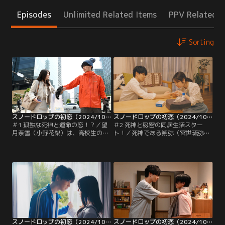
Episodes
Unlimited Related Items
PPV Related I
Sorting
スノードロップの初恋（2024/10/01放送分）第01話
スノードロップの初恋（2024/10/08放送分）第02話
＃1 孤独な死神と運命の恋！？／望
＃2 死神と秘密の同居生活スター
月奈雪（小野花梨）は、高校生のと
ト！／死神である朔弥（宮世琉弥）
きに洋食屋を営む父を亡くし、弟の
から、奈雪（小野花梨）がクリスマ
陸（岩瀬洋志）のことを最優先に生
スに死ぬと教えられた陸（岩瀬洋
きてきた心優しい姉。ある日、交差
志）は、あまりのショックにオカル
点で信号待ちをしていた奈雪は、ど
ト好きの同級生・亀山宗佑（森田甘
こか不思議な空気をまとった青年・
路）に泣きつくが取り合ってもらえ
片岡朔弥（宮世琉弥）が、横断歩道
ない。一方、奈雪が父のグラタンを
にふらりと歩き出し車と接触しそう
再現できるまで望月家に居候すると
になったところを助ける。しかし、
宣言した朔弥は散歩中、
何事もなかったように…。
『FORTUNA』で楽しそうに食事
を…。
スノードロップの初恋（2024/10/15放送分）第03話
スノードロップの初恋（2024/10/22放送分）第04話