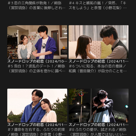
＃3 恋の三角関係が勃発！／朔弥
＃4 キスと嫉妬の嵐！／突然、「キ
（宮世琉弥）の言葉に後押しされ、
スをしよう」と奈雪（小野花梨）に
クリスマス特別メニューの開発チー
迫る朔弥（宮世琉弥）だったが、す
ムに参加することになった奈雪（小
んでのところで思いとどまる。奈雪
野花梨）。しかし、通常業務との兼
はホッと胸をなでおろすがドキドキ
務で連日激務に追われるように。そ
が止まらない。キスは幸せの味だと
の頃、陸（岩瀬洋志）は奈雪の運命
陸（岩瀬洋志）から聞いた朔弥は、
を変えようと必死で策を練るが、朔
それを確かめようとしたのだ。幸せ
弥にはその気持ちが理解できない。
の味を知りたい朔弥は、会社で再び
奈雪に迫るが全力で拒否されショッ
クを受ける。
スノードロップの初恋（2024/10/29放送分）第05話
スノードロップの初恋（2024/11/05放送分）第06話
＃5 告白！？波乱のデート！／朔弥
＃6 ついに知る、本当の恋の意味／
（宮世琉弥）の正体を密かに調べて
和真（曽田陵介）が自分のことを好
いた和真（曽田陵介）は、嘘だらけ
きだと知り奈雪（小野花梨）は驚く
の経歴を突きつけ、朔弥を問い詰め
が、頭の中は朔弥（宮世琉弥）のこ
る。伊勢（杉本哲太）にも経歴詐称
とでいっぱい。一方で、思わせぶり
を訴えるが、意に介さない様子にが
な態度をとる朔弥の気持ちが理解で
く然とする。一方、メニューを考え
きず、朔弥を突き放してしまう。開
直すことになった開発チームは改善
発チームでは、和真がメンバーに思
案に行き詰まってしまう。そんな状
い出の味を聞いていた。奈雪の思い
況を打破しようと、和真は他店へリ
出の味は、亡き父・祥平（古河耕
サーチに行くことを提案。
史）のグラタン。
スノードロップの初恋（2024/11/12放送分）第07話
スノードロップの初恋（2024/11/19放送分）第08話
＃7 運命を左右する、ふたりの約束
＃8 ふたりの愛が、試される／朔弥
／朔弥（宮世琉弥）が奈雪（小野花
（宮世琉弥）が人間ではないという