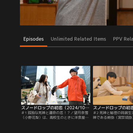
Episodes
Unlimited Related Items
PPV Rel
スノードロップの初恋（2024/10/01放送分）第01話
＃1 孤独な死神と運命の恋！？／望月奈雪
＃2 死神と秘密の同居
（小野花梨）は、高校生のときに洋食屋を
神である朔弥（宮世琉弥
営む父を亡くし、弟の陸（岩瀬洋志）のこ
野花梨）がクリスマスに
とを最優先に生きてきた心優しい姉。ある
陸（岩瀬洋志）は、あま
日、交差点で信号待ちをしていた奈雪は、
カルト好きの同級生・亀