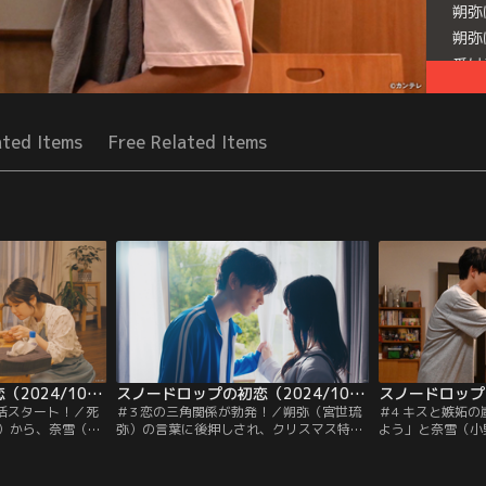
朔弥
朔弥
受け
Seri
ated Items
Free Related Items
スノードロップの初恋（2024/10/08放送分）第02話
スノードロップの初恋（2024/10/15放送分）第03話
生活スタート！／死
＃3 恋の三角関係が勃発！／朔弥（宮世琉
＃4 キスと嫉妬
）から、奈雪（小
弥）の言葉に後押しされ、クリスマス特別
よう」と奈雪（小
死ぬと教えられた
メニューの開発チームに参加することにな
世琉弥）だったが
りのショックにオ
った奈雪（小野花梨）。しかし、通常業務
とどまる。奈雪は
山宗佑（森田甘
との兼務で連日激務に追われるように。そ
ドキドキが止まら