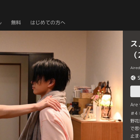
ル
無料
はじめての方へ
ス
（
Aire
Are
＃4
野花
で思
止ま