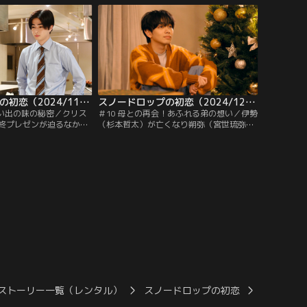
から聞いた朔弥は、それ
がく然とする。一方、メニューを考え直す
たのだ。幸せの味を知り
ことになった開発チームは改善案に行き詰
で再び奈雪に迫るが全力
まってしまう。そんな状況を打破しよう
クを受ける。
と、和真は他店へリサーチに行くことを提
案。
スノードロップの初恋（2024/11/26放送分）第09話
スノードロップの初恋（2024/12/03放送分）第10話
思い出の味の秘密／クリス
＃10 母との再会！あふれる弟の想い／伊勢
終プレゼンが迫るなか、
（杉本哲太）が亡くなり朔弥（宮世琉弥）
ラタンの味を思うように
が物思いにふけっていると、和真（曽田陵
感じ始めるが、何とかし
介）がやって来て、親子のわだかまりが解
いたい和真（曽田陵介）
けたのは朔弥のおかげだと礼を言う。伊勢
い。伊勢（杉本哲太）
を失いどこか寂しさを覚える朔弥に、奈雪
傷つけるような言葉を口
（小野花梨）は望月家恒例のクリスマスパ
ーティーをやろうと提案する。しかし、ク
リスマスは奈雪に死が訪れる日--。
ストーリー一覧（レンタル）
スノードロップの初恋
スノードロ