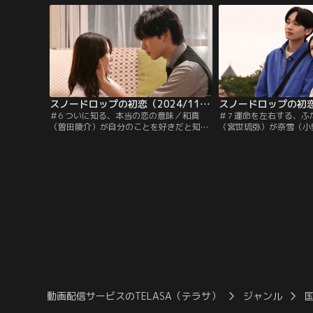
どこか不思議な空気をまとった青年・片岡
路）に泣きつくが取り合
朔弥（宮世琉弥）が、横断歩道にふらりと
一方、奈雪が父のグラタ
歩き出し車と接触しそうになったところを
で望月家に居候すると宣
助ける。しかし、何事もなかったよう
中、『FORTUNA』で
に…。
を…。
スノードロップの初恋（2024/11/05放送分）第06話
＃6 ついに知る、本当の恋の意味／和真
＃7 運命を左右する、
（曽田陵介）が自分のことを好きだと知り
（宮世琉弥）が奈雪（小
奈雪（小野花梨）は驚くが、頭の中は朔弥
ちを恋だと認識し、晴れ
（宮世琉弥）のことでいっぱい。一方で、
た2人。奈雪は、和真（
思わせぶりな態度をとる朔弥の気持ちが理
が好きだと伝え、一方で
解できず、朔弥を突き放してしまう。開発
マスに復活させるべく、
チームでは、和真がメンバーに思い出の味
（廻飛呂男）に託す。奈
を聞いていた。奈雪の思い出の味は、亡き
がうれしい朔弥は奈雪を
父・祥平（古河耕史）のグラタン。
また初デートの誘いに心
動画配信サービスのTELASA（テラサ）
ジャンル