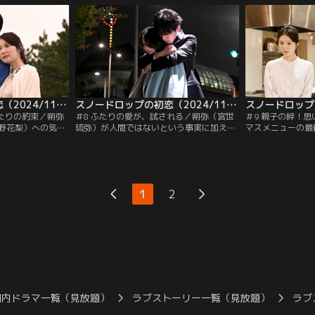
ってもらえない。
の頃、陸（岩瀬洋志）は奈雪の運命を変え
と陸（岩瀬洋志）
ンを再現できるま
ようと必死で策を練るが、朔弥にはその気
を確かめようとし
言した朔弥は散歩
持ちが理解できない。
たい朔弥は、会社
楽しそうに食事
で拒否されショッ
スノードロップの初恋（2024/11/12放送分）第07話
スノードロップの初恋（2024/11/19放送分）第08話
ふたりの約束／朔弥
＃8 ふたりの愛が、試される／朔弥（宮世
＃9 親子の絆！
野花梨）への気持
琉弥）が人間ではないという事実に加え、
マスメニューの最
て恋人同士になっ
自分がクリスマスに死ぬという信じがたい
開発メンバーはグ
曽田陵介）に朔弥
言葉にショックを受けた奈雪（小野花梨）
再現できず焦りを
グラタンをクリス
は、翌日、姿を消す。奈雪の行方が分から
て父に認めてもら
父のノートを太一
ず心ここにあらずの朔弥に、伊勢（杉本哲
は諦めようとしな
雪との特別な関係
太）は「人間らしくなった」と笑みをこぼ
は、そんな息子を
1
2
海に誘い、奈雪も
す。さらに、人が死を恐れることに疑問を
にしてしまう。
が躍る。
抱く朔弥に、ある助言をする。
国内ドラマ一覧（見放題）
ラブストーリー一覧（見放題）
ラブ