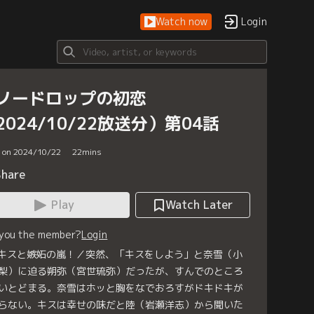
Watch now
Login
ノードロップの初恋
2024/10/22放送分）第04話
d on 2024/10/22
22
mins
Share
Play
Watch Later
 you the member?
Login
 キスと嫉妬の嵐！／突然、「キスをしよう」と奈雪（小
梨）に迫る朔弥（宮世琉弥）だったが、すんでのところ
いとどまる。奈雪はホッと胸をなでおろすがドキドキが
らない。キスは幸せの味だと陸（岩瀬洋志）から聞いた