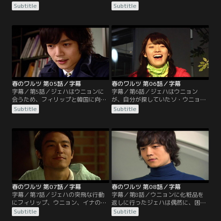
取り戻したいと願う。しかし父親の
ョンを待つ。しかしウニョンは出会
Subtitle
Subtitle
ジョンテは問題を起こし、島を出て
った時と違うジェハの姿にがっかり
いってしまう。一人残されたスホは
し、会場をあとにする。フィリップ
ウニョンのために父親を探すと島を
はそんなウニョンを連れてパーティ
出ようとし、それを見たウニョンも
ー会場に行く。ジェハ、ウニョン、
一緒に船に乗るが…。
フィリップ、イナ、4人が初めて集
まることになるが…。
春のワルツ 第05話／字幕
春のワルツ 第06話／字幕
字幕／第5話／ジェハはウニョンに
字幕／第6話／ジェハはウニョン
会うため、フィリップと韓国に向か
が、自分が探していたソ・ウニョン
う。イナはジェハが韓国に来たのは
ではないと知り愕然とする。ウニョ
Subtitle
Subtitle
自分のためだと思い喜ぶが、ジェハ
ンの死を確認したジェハはオースト
はイナを避け、ただウニョンを探し
リアに戻ろうとするが、イナの説得
ている。しかしそう簡単にウニョン
によってアルバムリリースとそれに
が見つかるはずもない。帰国記者会
伴う活動が終わるまでは韓国に残る
見を終えると、ジェハはまたウニョ
ことになる。決心をしたジェハの前
ンを探すためソウル中を駆け回る。
に度々現れるウニョン。ジェハには
やっと見つけたウニョンの姿は…。
そんなウニョンがうとましくてしか
たがない。
春のワルツ 第07話／字幕
春のワルツ 第08話／字幕
字幕／第7話／ジェハの突飛な行動
字幕／第8話／ウニョンに化粧品を
にフィリップ、ウニョン、イナの3
返しに行ったジェハは偶然に、困っ
人は戸惑うばかりだった。フィリッ
ているウニョンを目撃する。ジェハ
Subtitle
Subtitle
プはジェハに、自分が好きなウニョ
はウニョンを助けたいが、ウニョン