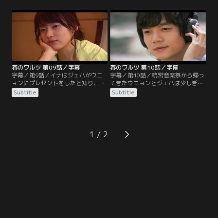
ンに対しての態度を改めるよう警告
は決まりの悪い姿ばかりを見られる
する。ジェハも自分の行動に疑問を
のが嫌だった。状況が変わったウニ
持ちはじめ、フィリップに電話をし
ョンはミジョンの言葉を思い出し、
謝る。ウニョンはジェハの行動によ
ジェハに助けを求める。一方でフィ
って心は複雑に。そしてウニョンが
リップはウニョンを助ける方法を考
故郷に行ったことを知ったフィリッ
えていたが…。
プは、青山島に向かう。
春のワルツ 第09話／字幕
春のワルツ 第10話／字幕
字幕／第9話／イナはジェハがウニ
字幕／第10話／統営音楽祭から帰っ
ョンにプレゼントをしたと知り、悲
てきたウニョンとジェハは少しぎこ
しむ。ウニョンは初日の仕事を終
ちなく、自然と距離を置いて行動す
Subtitle
Subtitle
え、ロードマネージャーにも少しず
るようになる。教会でのレコーディ
つ慣れていっていた。ジェハは作曲
ングに向かう4人。そこでジェハは
が進むごとにストレスがたまり、ウ
心がウニョンに向いていることに気
ニョンを連れて外に出る。ウニョン
づきはじめる。そしてジェハはウニ
はジェハの気難しさがさほど不快で
ョンに少しずつその気持ちを表し、
1
はなかったが、フィリップはウニョ
ウニョンもそれに心が揺れていた。
ンが苦労していると思い慰めようと
ジェハはウニョンともっと近づきた
する。
いが…。