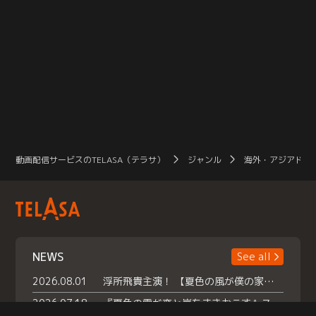
動画配信サービスのTELASA（テラサ）
ジャンル
海外・アジアドラ
NEWS
See all
2026.08.01
浮所飛貴主演！ 【夏色の風が僕の家にやってきた】 本日よりテラサで独占配信スタート！
2026.07.18
『夏色の雲が恋と嵐をまきおこす』スペシャルメイキング 【Part1】2026年７月18日（土）23時30分～配信スタート！話題のシーンの裏側を大公開！豪華キャスト大集合！ 『武宮家 真夏の家族会議』開催！