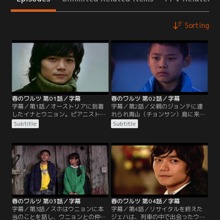
Sorting
春のワルツ 第01話／字幕
春のワルツ 第02話／字幕
字幕／第1話／オーストリアに到着
字幕／第2話／父親のジョンテに連
したイナとウニョン。ピアニストと
れられ青山（チョンサン）島に来た
して活躍する幼なじみのジェハと15
スホ。慣れない島から早く出たいス
Subtitle
Subtitle
年ぶりに再会するイナは、すでにと
ホだが、そんなスホを残してジョン
きめいていた。しかし急に現れたイ
テは島を出ていってしまう。浜辺で
ナに対してのジェハの反応は冷たか
途方に暮れているスホに話しかける
った。一方でガイドを買って出たフ
一人の少女、ウニョンがいた。スホ
ィリップとウィーン市街を観光する
はジョンテが戻ってくるまで、ウニ
ウニョンは、生まれて初めての海外
ョンの家で暮らすことになる。スホ
旅行を楽しんでいた。
はウニョンの優しさを迷惑としか感
じず…。
春のワルツ 第03話／字幕
春のワルツ 第04話／字幕
字幕／第3話／スホはウニョンに本
字幕／第4話／リサイタルを終えた
当のことを話し、ウニョンとの仲を
ジェハは、列車の中で出会ったウニ