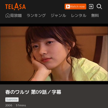
Watch now
見放題
ランキング
ジャンル
レンタル
無料
は
春のワルツ 第09話／字幕
Subtitle
2006
51
mins