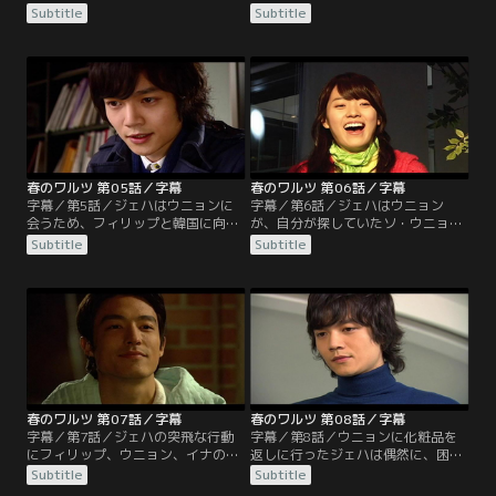
取り戻したいと願う。しかし父親の
ョンを待つ。しかしウニョンは出会
Subtitle
Subtitle
ジョンテは問題を起こし、島を出て
った時と違うジェハの姿にがっかり
いってしまう。一人残されたスホは
し、会場をあとにする。フィリップ
ウニョンのために父親を探すと島を
はそんなウニョンを連れてパーティ
出ようとし、それを見たウニョンも
ー会場に行く。ジェハ、ウニョン、
一緒に船に乗るが…。
フィリップ、イナ、4人が初めて集
まることになるが…。
春のワルツ 第05話／字幕
春のワルツ 第06話／字幕
字幕／第5話／ジェハはウニョンに
字幕／第6話／ジェハはウニョン
会うため、フィリップと韓国に向か
が、自分が探していたソ・ウニョン
う。イナはジェハが韓国に来たのは
ではないと知り愕然とする。ウニョ
Subtitle
Subtitle
自分のためだと思い喜ぶが、ジェハ
ンの死を確認したジェハはオースト
はイナを避け、ただウニョンを探し
リアに戻ろうとするが、イナの説得
ている。しかしそう簡単にウニョン
によってアルバムリリースとそれに
が見つかるはずもない。帰国記者会
伴う活動が終わるまでは韓国に残る
見を終えると、ジェハはまたウニョ
ことになる。決心をしたジェハの前
ンを探すためソウル中を駆け回る。
に度々現れるウニョン。ジェハには
やっと見つけたウニョンの姿は…。
そんなウニョンがうとましくてしか
たがない。
春のワルツ 第07話／字幕
春のワルツ 第08話／字幕
字幕／第7話／ジェハの突飛な行動
字幕／第8話／ウニョンに化粧品を
にフィリップ、ウニョン、イナの3
返しに行ったジェハは偶然に、困っ
人は戸惑うばかりだった。フィリッ
ているウニョンを目撃する。ジェハ
Subtitle
Subtitle
プはジェハに、自分が好きなウニョ
はウニョンを助けたいが、ウニョン