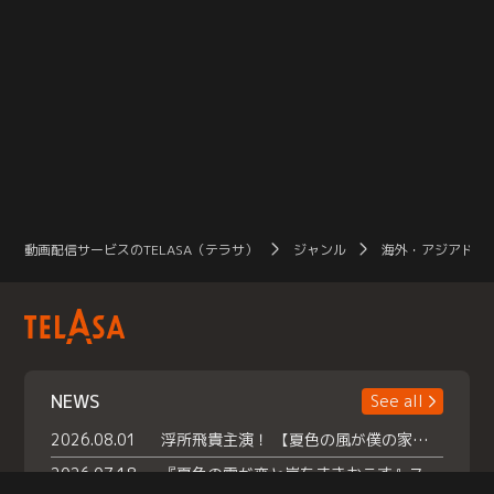
動画配信サービスのTELASA（テラサ）
ジャンル
海外・アジアドラ
NEWS
See all
2026.08.01
浮所飛貴主演！ 【夏色の風が僕の家にやってきた】 本日よりテラサで独占配信スタート！
2026.07.18
『夏色の雲が恋と嵐をまきおこす』スペシャルメイキング 【Part1】2026年７月18日（土）23時30分～配信スタート！話題のシーンの裏側を大公開！豪華キャスト大集合！ 『武宮家 真夏の家族会議』開催！