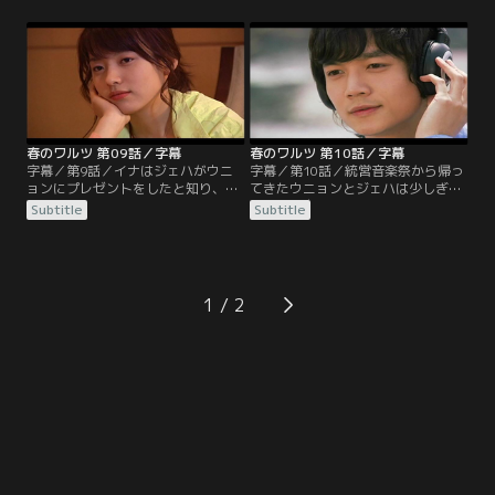
ンに対しての態度を改めるよう警告
は決まりの悪い姿ばかりを見られる
する。ジェハも自分の行動に疑問を
のが嫌だった。状況が変わったウニ
持ちはじめ、フィリップに電話をし
ョンはミジョンの言葉を思い出し、
謝る。ウニョンはジェハの行動によ
ジェハに助けを求める。一方でフィ
って心は複雑に。そしてウニョンが
リップはウニョンを助ける方法を考
故郷に行ったことを知ったフィリッ
えていたが…。
プは、青山島に向かう。
春のワルツ 第09話／字幕
春のワルツ 第10話／字幕
字幕／第9話／イナはジェハがウニ
字幕／第10話／統営音楽祭から帰っ
ョンにプレゼントをしたと知り、悲
てきたウニョンとジェハは少しぎこ
しむ。ウニョンは初日の仕事を終
ちなく、自然と距離を置いて行動す
Subtitle
Subtitle
え、ロードマネージャーにも少しず
るようになる。教会でのレコーディ
つ慣れていっていた。ジェハは作曲
ングに向かう4人。そこでジェハは
が進むごとにストレスがたまり、ウ
心がウニョンに向いていることに気
ニョンを連れて外に出る。ウニョン
づきはじめる。そしてジェハはウニ
はジェハの気難しさがさほど不快で
ョンに少しずつその気持ちを表し、
1
はなかったが、フィリップはウニョ
ウニョンもそれに心が揺れていた。
ンが苦労していると思い慰めようと
ジェハはウニョンともっと近づきた
する。
いが…。