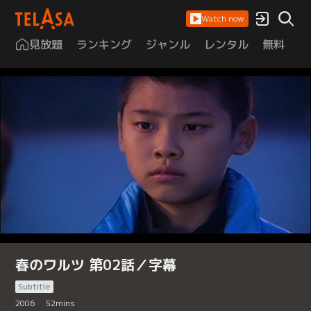
Watch now
見放題
ランキング
ジャンル
レンタル
無料
は
春のワルツ 第02話／字幕
Subtitle
2006
52
mins