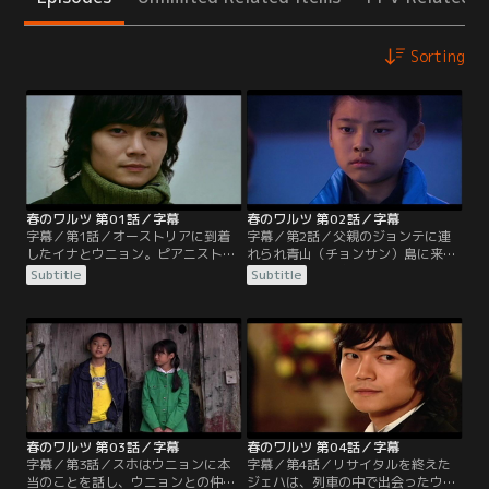
Sorting
春のワルツ 第01話／字幕
春のワルツ 第02話／字幕
字幕／第1話／オーストリアに到着
字幕／第2話／父親のジョンテに連
したイナとウニョン。ピアニストと
れられ青山（チョンサン）島に来た
して活躍する幼なじみのジェハと15
スホ。慣れない島から早く出たいス
Subtitle
Subtitle
年ぶりに再会するイナは、すでにと
ホだが、そんなスホを残してジョン
きめいていた。しかし急に現れたイ
テは島を出ていってしまう。浜辺で
ナに対してのジェハの反応は冷たか
途方に暮れているスホに話しかける
った。一方でガイドを買って出たフ
一人の少女、ウニョンがいた。スホ
ィリップとウィーン市街を観光する
はジョンテが戻ってくるまで、ウニ
ウニョンは、生まれて初めての海外
ョンの家で暮らすことになる。スホ
旅行を楽しんでいた。
はウニョンの優しさを迷惑としか感
じず…。
春のワルツ 第03話／字幕
春のワルツ 第04話／字幕
字幕／第3話／スホはウニョンに本
字幕／第4話／リサイタルを終えた
当のことを話し、ウニョンとの仲を
ジェハは、列車の中で出会ったウニ