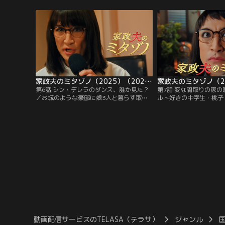
田琳加）。実は家政婦を依頼したのは、令
間田琳加）が派遣される
子の夫・タカシ（ミスターちん）の母・和
験が明日に迫る中、家の
代（松金よね子）で、仕事にかまけて家の
や。
ことを何もしない令子を牽制する意味もあ
った。
家政夫のミタゾノ（2025）（2025/02/18放送分）第06話
第6話 シン・デレラのダンス、誰か見た？
第7話 変な間取りの家
／お城のような豪邸に娘3人と暮らす取目
ルト好きの中学生・桃子
悦子（紫吹淳）からダンスパーティーの手
友達も少なく、いつも姉
伝いをしてほしいと依頼を受けた三田園薫
ゆ）に手伝ってもらいな
（松岡昌宏）と村田光（伊野尾慧）。悦子
ンネルでオカルトについ
の長女・里沙（花柳のぞみ）と穴（御子柴
ていた。ある日の配信終
彩里）に迎えられた2人は、邸宅に“デレ
「結婚するから家を出て
ラ”と呼ばれる家政婦のような格好をした
た桃子は…。
女性もいることを知る。
動画配信サービスのTELASA（テラサ）
ジャンル