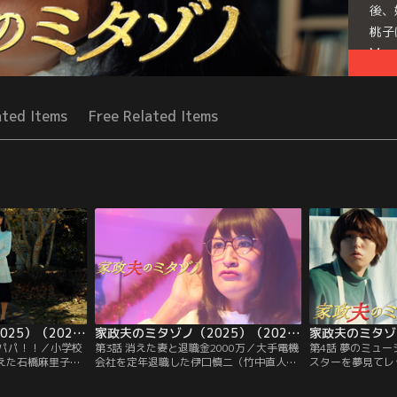
後、
桃子
Mor
Seri
ated Items
Free Related Items
家政夫のミタゾノ（2025）（2025/01/21放送分）第02話
家政夫のミタゾノ（2025）（2025/01/28放送分）第03話
乏パパ！！／小学校
第3話 消えた妻と退職金2000万／大手電機
第4話 夢のミュ
えた石橋麻里子
会社を定年退職した伊口慎二（竹中直人）
スターを夢見てレ
サポートの依頼を
の妻・茉莉花（山下容莉枝）からの依頼を
（加藤諒）--し
宏）と大門桜（久
受けた三田園薫（松岡昌宏）と大門桜（久
く、毎週後輩の鶴