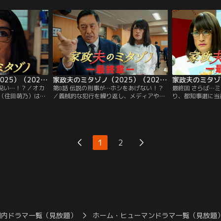
。息子・颯太の試
間田琳加）。2人が家を訪問すると茉莉花
金を借りてはギリ
中はてんやわん
の姿はなく、慎二が持ち帰った退職金2000
だった。ある日、
万円とともに、こつ然と姿を消していた。
けど、俺の代わり
さい」と言われた
家政夫のミタゾノ（2025）（2025/02/25放送分）第07話
家政夫のミタゾノ（2025）（2025/03/04放送分）第08話
の呪い…！？／オカ
第8話 伝説の刑事が…ホシをあげない！？
最終回 さらば…
（住田萌乃）は、
／義賊的な犯行を繰り返し、メディアやネ
り、都知事選に当
のさやか（山口ま
ット上ではヒーロー扱いされる「怪盗ねず
緒）。果歩は「透
がら、自分のチャ
み花火」と呼ばれる窃盗犯--7年前の窃盗事
ており、隠蔽・黒
ての動画を配信し
件以来鳴りを潜め、まもなく事件は時効を
会見で堂々と言い
了後、姉から突然
迎えようとしていたが、時効を目前にし
であり「Mr.密
いく」と告げられ
て、とある児童養護施設に多額の寄付をす
長・折原健三（田
1
2
る、という謎の動きを見せた。
治」を真っ向から
た…
国内ドラマ一覧（見放題）
ホーム・ヒューマンドラマ一覧（見放題