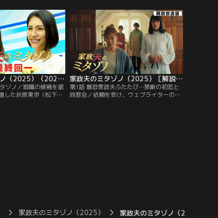
ギリの生活を続ける日々
いに美味しいご飯を作ってもらおうと、母
鶴川から「金は貸せない
の佐奈江（櫻井淳子）と兄の陽介（宇野結
に家庭教師に行ってくだ
也）が依頼したのだ。そこで佐奈江は、唯
雄太。
衣と陽介に「実は紹介したい人がいる」と
告げる。
家政夫のミタゾノ（2025）（2025/03/11放送分）第09話（最終話）
家政夫のミタゾノ（2025）［解説放送］（2025/01/14放送分）第01話
ミタゾノ／現職の候補を破
第1話 最恐家政夫ふたたび…禁断の初恋と
選した折原果歩（松下奈
同窓会／依頼を受け、ウェブライターの田
明な政治」を公約に掲げ
中令子（中山美穂）の家を訪れた村田光
塗り・裏金を許さないと
（伊野尾慧）と新人家政婦の大門桜（久間
放つ。しかしそれは、父
田琳加）。実は家政婦を依頼したのは、令
室」と呼ばれる民自党幹事
子の夫・タカシ（ミスターちん）の母・和
山涼成）の「不透明な政
代（松金よね子）で、仕事にかまけて家の
批判する発言でもあっ
ことを何もしない令子を牽制する意味もあ
った。
）
家政夫のミタゾノ（2025）
家政夫のミタゾノ（2025）（20