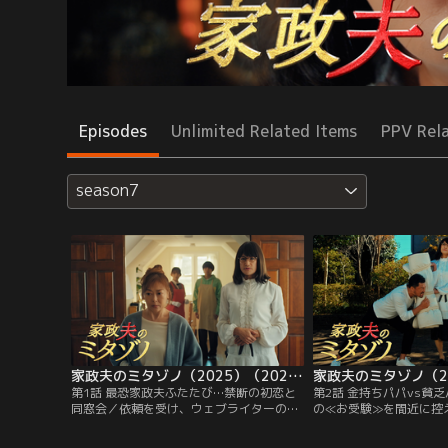
Episodes
Unlimited Related Items
PPV Rel
season7
家政夫のミタゾノ（2025）（2025/01/14放送分）第01話
第1話 最恐家政夫ふたたび…禁断の初恋と
第2話 金持ちパパvs貧
同窓会／依頼を受け、ウェブライターの田
の≪お受験≫を間近に控
中令子（中山美穂）の家を訪れた村田光
（橋爪未萠里）から家事
（伊野尾慧）と新人家政婦の大門桜（久間
受け、三田園薫（松岡昌