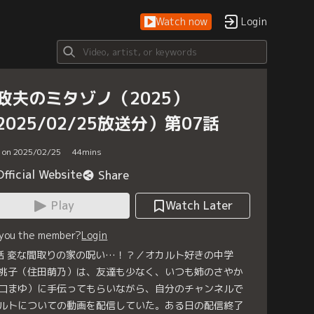
Watch now
Login
政夫のミタゾノ（2025）
2025/02/25放送分）第07話
d on 2025/02/25
44
mins
Official Website
Share
Play
Watch Later
 you the member?
Login
話 変な間取りの家の呪い…！？／オカルト好きの中学
桃子（住田萌乃）は、友達も少なく、いつも姉のさやか
口まゆ）に手伝ってもらいながら、自分のチャンネルで
ルトについての動画を配信していた。ある日の配信終了