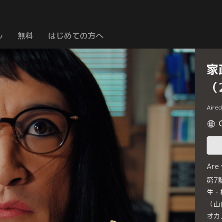
ル
無料
はじめての方へ
家
（
Aire
Are
第7
生・
（山
オカ