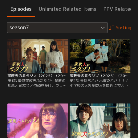
Episodes
Unlimited Related Items
PPV Related I
season7
Sorting
家政夫のミタゾノ（2025）（2025/01/14放送分）第01話
家政夫のミタゾノ（2025）（2025/01/21放送分）第02話
第1話 最恐家政夫ふたたび…禁断の
第2話 金持ちパパvs貧乏パパ！！／
初恋と同窓会／依頼を受け、ウェブ
小学校の≪お受験≫を間近に控えた
ライターの田中令子（中山美穂）の
石橋麻里子（橋爪未萠里）から家事
家を訪れた村田光（伊野尾慧）と新
サポートの依頼を受け、三田園薫
人家政婦の大門桜（久間田琳加）。
（松岡昌宏）と大門桜（久間田琳
実は家政婦を依頼したのは、令子の
加）が派遣される。息子・颯太の試
夫・タカシ（ミスターちん）の母・
験が明日に迫る中、家の中はてんや
和代（松金よね子）で、仕事にかま
わんや。
けて家のことを何もしない令子を牽
制する意味もあった。