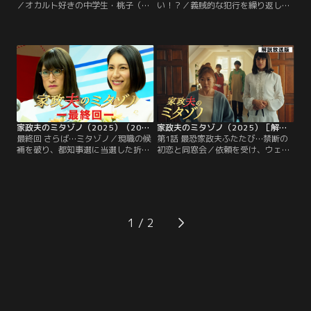
／オカルト好きの中学生・桃子（住
い！？／義賊的な犯行を繰り返し、
田萌乃）は、友達も少なく、いつも
メディアやネット上ではヒーロー扱
姉のさやか（山口まゆ）に手伝って
いされる「怪盗ねずみ花火」と呼ば
もらいながら、自分のチャンネルで
れる窃盗犯--7年前の窃盗事件以来鳴
オカルトについての動画を配信して
りを潜め、まもなく事件は時効を迎
いた。ある日の配信終了後、姉から
えようとしていたが、時効を目前に
突然「結婚するから家を出ていく」
して、とある児童養護施設に多額の
と告げられた桃子は…。
寄付をする、という謎の動きを見せ
た。
家政夫のミタゾノ（2025）（2025/03/11放送分）第09話（最終話）
家政夫のミタゾノ（2025）［解説放送］（2025/01/14放送分）第01話
最終回 さらば…ミタゾノ／現職の候
第1話 最恐家政夫ふたたび…禁断の
補を破り、都知事選に当選した折原
初恋と同窓会／依頼を受け、ウェブ
果歩（松下奈緒）。果歩は「透明な
ライターの田中令子（中山美穂）の
政治」を公約に掲げており、隠蔽・
家を訪れた村田光（伊野尾慧）と新
黒塗り・裏金を許さないと会見で
人家政婦の大門桜（久間田琳加）。
堂々と言い放つ。しかしそれは、父
実は家政婦を依頼したのは、令子の
であり「Mr.密室」と呼ばれる民自
夫・タカシ（ミスターちん）の母・
党幹事長・折原健三（田山涼成）の
和代（松金よね子）で、仕事にかま
1
「不透明な政治」を真っ向から批判
けて家のことを何もしない令子を牽
する発言でもあった…
制する意味もあった。