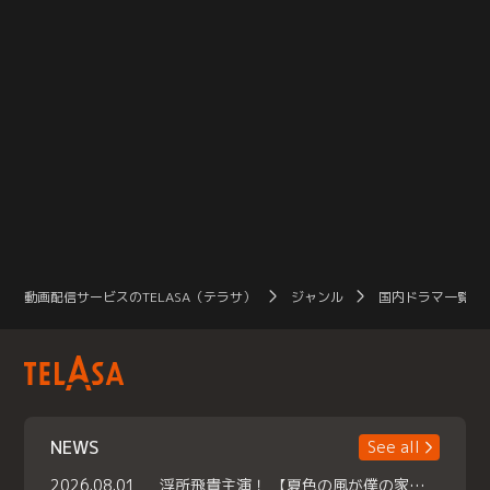
動画配信サービスのTELASA（テラサ）
ジャンル
国内ドラマ一覧（
NEWS
See all
2026.08.01
浮所飛貴主演！ 【夏色の風が僕の家にやってきた】 本日よりテラサで独占配信スタート！