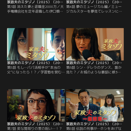
家政夫のミタゾノ（2025）（2025/01/28放送分）第03話
家政夫のミタゾノ（2025）（2025/02/04放送分）第04話
第3話 消えた妻と退職金2000万／大
第4話 夢のミュージカル編／ミュー
手電機会社を定年退職した伊口慎二
ジカルスターを夢見てレッスンに励
（竹中直人）の妻・茉莉花（山下容
む坂口雄太（加藤諒）--しかし夢は
莉枝）からの依頼を受けた三田園薫
花開くことはなく、毎週後輩の鶴川
（松岡昌宏）と大門桜（久間田琳
太一（桑野晃輔）から金を借りては
加）。2人が家を訪問すると茉莉花
ギリギリの生活を続ける日々だっ
の姿はなく、慎二が持ち帰った退職
た。ある日、鶴川から「金は貸せな
金2000万円とともに、こつ然と姿を
いけど、俺の代わりに家庭教師に行
消していた。
ってください」と言われた雄太。
家政夫のミタゾノ（2025）（2025/02/11放送分）第05話
家政夫のミタゾノ（2025）（2025/02/18放送分）第06話
第5話 もし…パパ活相手が“本当の
第6話 シン・デレラのダンス、誰か
父”になったら！？／学習塾を営む
見た？／お城のような豪邸に娘3人
山口家に派遣された三田園薫（松岡
と暮らす取目悦子（紫吹淳）からダ
昌宏）と大門桜（久間田琳加）。娘
ンスパーティーの手伝いをしてほし
の唯衣（松崎未夢）の内定祝いに美
いと依頼を受けた三田園薫（松岡昌
味しいご飯を作ってもらおうと、母
宏）と村田光（伊野尾慧）。悦子の
の佐奈江（櫻井淳子）と兄の陽介
長女・里沙（花柳のぞみ）と穴（御
（宇野結也）が依頼したのだ。そこ
子柴彩里）に迎えられた2人は、邸
で佐奈江は、唯衣と陽介に「実は紹
宅に“デレラ”と呼ばれる家政婦のよ
介したい人がいる」と告げる。
うな格好をした女性もいることを知
る。
家政夫のミタゾノ（2025）（2025/02/25放送分）第07話
家政夫のミタゾノ（2025）（2025/03/04放送分）第08話
第7話 変な間取りの家の呪い…！？
第8話 伝説の刑事が…ホシをあげな