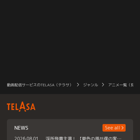
動画配信サービスのTELASA（テラサ）
ジャンル
アニメ一覧（見放
NEWS
See all
2026.08.01
浮所飛貴主演！ 【夏色の風が僕の家にやってきた】 本日よりテラサで独占配信スタート！