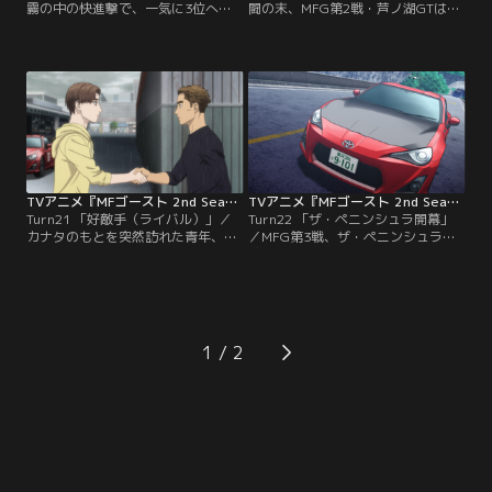
霧の中の快進撃で、一気に3位へと
闘の末、MFG第2戦・芦ノ湖GTは決
踊り出るカナタ。だが、林間区間へ
着を迎える。フィニッシュラインの
入ると霧は晴れて、有利な状況は失
直前、カナタは非力な86でフェラー
われる。ここまでに広げたアドバン
リを相手に一歩も引かない熱戦を見
テージを守り切るべく、孤独なレー
せ、二度目の参戦ながらも、ファン
スを戦うカナタ。後続からはハイパ
から大きな注目を受けることになっ
ワーマシンの象徴とも言える、赤羽
た。時を同じくして、高橋啓介は兄
のフェラーリが不気味に差を詰めて
の許可を受けて、自らの愛弟子の投
くる。相葉と坂本の因縁の対決。
入を決意する。新たなライバル
が…。
TVアニメ『MFゴースト 2nd Season』 第21話
TVアニメ『MFゴースト 2nd Season』 第22話
Turn21 「好敵手（ライバル）」／
Turn22 「ザ・ペニンシュラ開幕」
カナタのもとを突然訪れた青年、諸
／MFG第3戦、ザ・ペニンシュラ真
星瀬名。彼こそがドリームプロジェ
鶴の開幕が近づいていた。86に念願
クトに所属する、あの高橋啓介が育
のターボ搭載を果たし、レース前の
てた秘蔵っ子である。トヨタGRスー
調整に余念がないカナタ。一方、恋
プラを駆り、次回からMFGに参戦す
は仕事仲間の京子に、カナタとの関
るという瀬名は、カナタにライバル
係について話す。MFGエンジェルス
宣言をして去って行く。さらなる86
として、カナタとの恋愛は許される
1
のアップデートの必要性を感じたカ
のか？恋の葛藤は続く。そして、予
ナタは、奥山にパワーユニットのタ
選開始と共に、次々に出走するMFG
ーボ化を…。
ドライバーたち。