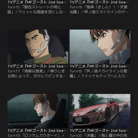
TVアニメ『MFゴースト 2nd Season』 第15話
TVアニメ『MFゴースト 2nd Season』 第16話
Turn15 「駅伝ストレートの明と
Turn16 「鬼神（きしん）！！沢渡
暗」／ウェットな路面を苦にしない
光輝」／芦ノ湖スカイラインのゲー
カナタは、大谷に続きテイラーをパ
トを通過して、レースは中盤の2周
ス。坂本のアウディを追い上げて、
目に入る。先頭のベッケンバウアー
ハイパワーマシンで占められた3位
に続く沢渡は、ここで勝負を仕掛け
グループに迫っていく。芦ノ湖畔を
る。デスエリア--火山灰の積もるス
走る直線、通称駅伝ストレートへ突
リッピートラップで、ベッケンバウ
入し、水しぶきを巻き上げながら熱
アーに肉迫。互いにボディをぶつけ
戦を繰り広げる3位グループ。さら
合う激闘の末、鬼神の如きテクニッ
に後続では、相葉のニッサンGT-R
クで沢渡が先頭へ踊り出る。カナタ
と…。
もまた…。
TVアニメ『MFゴースト 2nd Season』 第17話
TVアニメ『MFゴースト 2nd Season』 第18話
Turn17 「残酷な現実」／降りしき
Turn18 「芦ノ湖スカイラインの悪
る雨によって、次々にスピンする神
魔」／ファイナルラップへと入り佳
フィフティーンのマシン。最悪のコ
境を迎えるレース。カナタがふと気
ンディションでも、カナタはミスな
付くと、芦ノ湖に降る雨がやんでい
く走り続け、3位グループへ合流。
た。天候の変化によって、芦ノ湖の
着実にポジションを上げていく。そ
悪魔と呼ばれる濃霧が発生し、コー
の先では赤羽のフェラーリと石神の
スの視界は奪われてしまう。だがそ
ポルシェが激しく競り合い、前年度
の状況で、MFGの運営が下した判断
チャンピオンの石神が脱落。一方、
はレース続行だった。それを知った
カナタは前園のNSXを追い上げる形
カナタは、神様がくれたチャンスと
になるが…。
緒方に告げる。
TVアニメ『MFゴースト 2nd Season』 第19話
TVアニメ『MFゴースト 2nd Season』 第20話
Turn19 「ロンサムカウボーイ」／
Turn20 「決着」／雨と霧の中の死