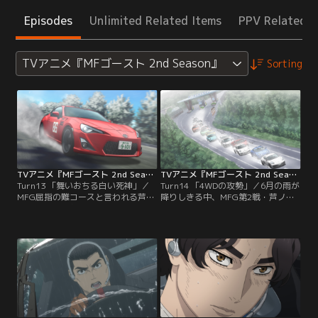
Episodes
Unlimited Related Items
PPV Related I
TVアニメ『MFゴースト 2nd Season』
Sorting
TVアニメ『MFゴースト 2nd Season』 第13話
TVアニメ『MFゴースト 2nd Season』 第14話
Turn13 「舞いおちる白い死神」／
Turn14 「4WDの攻勢」／6月の雨が
MFG屈指の難コースと言われる芦ノ
降りしきる中、MFG第2戦・芦ノ湖
湖で、早くも注目フラグを点灯させ
GTの決勝レースが開催される。雨は
るカナタ。アップデートされた86
自分にとっての味方だと、ウェット
は、登り区間でもその力を遺憾なく
コンディションにも臆することのな
発揮する。火山灰が降り積もる第2
いカナタ。予選通過10位からのスタ
戦のデスエリア--別名スリッピート
ートを恋が間近で見守る。そしてレ
ラップに入ってもカナタの勢いは衰
ース開始直後、トラクションに勝る
えない。ラリースト顔負けのドリフ
ハイパワー4WDマシンの攻勢によっ
トで滑る路面をクリアしていく。
て、順位は大きく変動する。