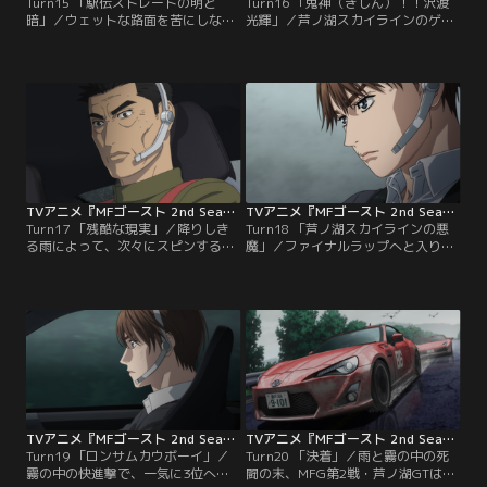
Turn15 「駅伝ストレートの明と
Turn16 「鬼神（きしん）！！沢渡
暗」／ウェットな路面を苦にしない
光輝」／芦ノ湖スカイラインのゲー
カナタは、大谷に続きテイラーをパ
トを通過して、レースは中盤の2周
ス。坂本のアウディを追い上げて、
目に入る。先頭のベッケンバウアー
ハイパワーマシンで占められた3位
に続く沢渡は、ここで勝負を仕掛け
グループに迫っていく。芦ノ湖畔を
る。デスエリア--火山灰の積もるス
走る直線、通称駅伝ストレートへ突
リッピートラップで、ベッケンバウ
入し、水しぶきを巻き上げながら熱
アーに肉迫。互いにボディをぶつけ
戦を繰り広げる3位グループ。さら
合う激闘の末、鬼神の如きテクニッ
に後続では、相葉のニッサンGT-R
クで沢渡が先頭へ踊り出る。カナタ
と…。
もまた…。
TVアニメ『MFゴースト 2nd Season』 第17話
TVアニメ『MFゴースト 2nd Season』 第18話
Turn17 「残酷な現実」／降りしき
Turn18 「芦ノ湖スカイラインの悪
る雨によって、次々にスピンする神
魔」／ファイナルラップへと入り佳
フィフティーンのマシン。最悪のコ
境を迎えるレース。カナタがふと気
ンディションでも、カナタはミスな
付くと、芦ノ湖に降る雨がやんでい
く走り続け、3位グループへ合流。
た。天候の変化によって、芦ノ湖の
着実にポジションを上げていく。そ
悪魔と呼ばれる濃霧が発生し、コー
の先では赤羽のフェラーリと石神の
スの視界は奪われてしまう。だがそ
ポルシェが激しく競り合い、前年度
の状況で、MFGの運営が下した判断
チャンピオンの石神が脱落。一方、
はレース続行だった。それを知った
カナタは前園のNSXを追い上げる形
カナタは、神様がくれたチャンスと
になるが…。
緒方に告げる。
TVアニメ『MFゴースト 2nd Season』 第19話
TVアニメ『MFゴースト 2nd Season』 第20話
Turn19 「ロンサムカウボーイ」／
Turn20 「決着」／雨と霧の中の死
霧の中の快進撃で、一気に3位へと
闘の末、MFG第2戦・芦ノ湖GTは決