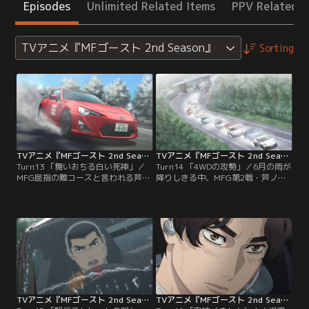
Episodes
Unlimited Related Items
PPV Related I
TVアニメ『MFゴースト 2nd Season』
Sorting
TVアニメ『MFゴースト 2nd Season』 第13話
TVアニメ『MFゴースト 2nd Season』 第14話
Turn13 「舞いおちる白い死神」／
Turn14 「4WDの攻勢」／6月の雨が
MFG屈指の難コースと言われる芦ノ
降りしきる中、MFG第2戦・芦ノ湖
湖で、早くも注目フラグを点灯させ
GTの決勝レースが開催される。雨は
るカナタ。アップデートされた86
自分にとっての味方だと、ウェット
は、登り区間でもその力を遺憾なく
コンディションにも臆することのな
発揮する。火山灰が降り積もる第2
いカナタ。予選通過10位からのスタ
戦のデスエリア--別名スリッピート
ートを恋が間近で見守る。そしてレ
ラップに入ってもカナタの勢いは衰
ース開始直後、トラクションに勝る
えない。ラリースト顔負けのドリフ
ハイパワー4WDマシンの攻勢によっ
トで滑る路面をクリアしていく。
て、順位は大きく変動する。
TVアニメ『MFゴースト 2nd Season』 第15話
TVアニメ『MFゴースト 2nd Season』 第16話