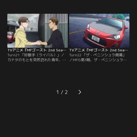
踊り出るカナタ。だが、林間区間へ
着を迎える。フィニッシュラインの
入ると霧は晴れて、有利な状況は失
直前、カナタは非力な86でフェラー
われる。ここまでに広げたアドバン
リを相手に一歩も引かない熱戦を見
テージを守り切るべく、孤独なレー
せ、二度目の参戦ながらも、ファン
スを戦うカナタ。後続からはハイパ
から大きな注目を受けることになっ
ワーマシンの象徴とも言える、赤羽
た。時を同じくして、高橋啓介は兄
のフェラーリが不気味に差を詰めて
の許可を受けて、自らの愛弟子の投
くる。相葉と坂本の因縁の対決。
入を決意する。新たなライバル
が…。
TVアニメ『MFゴースト 2nd Season』 第21話
TVアニメ『MFゴースト 2nd Season』 第22話
Turn21 「好敵手（ライバル）」／
Turn22 「ザ・ペニンシュラ開幕」
カナタのもとを突然訪れた青年、諸
／MFG第3戦、ザ・ペニンシュラ真
星瀬名。彼こそがドリームプロジェ
鶴の開幕が近づいていた。86に念願
クトに所属する、あの高橋啓介が育
のターボ搭載を果たし、レース前の
てた秘蔵っ子である。トヨタGRスー
調整に余念がないカナタ。一方、恋
プラを駆り、次回からMFGに参戦す
は仕事仲間の京子に、カナタとの関
るという瀬名は、カナタにライバル
係について話す。MFGエンジェルス
宣言をして去って行く。さらなる86
として、カナタとの恋愛は許される
1
のアップデートの必要性を感じたカ
のか？恋の葛藤は続く。そして、予
ナタは、奥山にパワーユニットのタ
選開始と共に、次々に出走するMFG
ーボ化を…。
ドライバーたち。