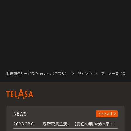
動画配信サービスのTELASA（テラサ）
ジャンル
アニメ一覧（見放
NEWS
See all
2026.08.01
浮所飛貴主演！ 【夏色の風が僕の家にやってきた】 本日よりテラサで独占配信スタート！