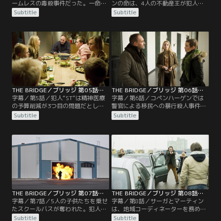
ームレスの毒殺事件だった。一命を
ンの命は、4人の不動産王が犯人に
とりとめた被害者ソニアは、マルメ
要求された身代金を支払うかどうか
Subtitle
Subtitle
の福祉職員ステファンの妹だった
にかかっていた。犯人の“真実のテ
が、証言できる状態ではなかった。
ロリスト”こと“ST”は犯行を緻密に
一方、ネットに誘拐されたホームレ
計画しているが、臨機応変な判断が
スの男性ビョルンの映像と、彼の命
苦手だと推察されている。制限時間
を救うために選ばれた4人の不動産
が迫る中、警察に集められた4人の
王の写真が公開される。
不動産王の回答は……。
THE BRIDGE／ブリッジ 第05話／字幕
THE BRIDGE／ブリッジ 第06話／字幕
字幕／第5話／犯人“ST”は精神医療
字幕／第6話／コペンハーゲンでは
の予算削減が3つ目の問題だとし
警官による移民への暴行殺人事件の
て、“ST”に操られた患者たちがマル
裁判で警官側の無罪が確定し、被告
Subtitle
Subtitle
メとコペンハーゲンで同時多発的に
の1人が誘拐される。それは犯
殺人事件を起こす。サーガとマーテ
人“ST”による第4の事件で、統合政
ィンは唯一未遂に終わった実行犯を
策の失敗を訴えるものだった。一
取り調べ、彼と同居していた家出中
方、マーティンは警察署でダニエル
の少女アニアが事件の突破口になる
の携帯のSIMカードをすり替え、サ
と考える。
ーガが“ST”の電話に出るが……。
THE BRIDGE／ブリッジ 第07話／字幕
THE BRIDGE／ブリッジ 第08話／字幕
字幕／第7話／5人の子供たちを乗せ
字幕／第8話／サーガとマーティン
たスクールバスが奪われた。犯人
は、地域コーディネーターを務める
は“真実のサイト”に誘拐した子供た
警官のイェスパーを容疑者と断定。
Subtitle
Subtitle