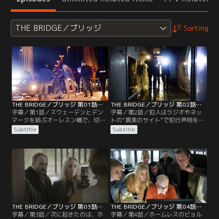
THE BRIDGE／ブリッジ
Sorting
THE BRIDGE／ブリッジ 第01話／字幕
THE BRIDGE／ブリッジ 第02話／字幕
字幕／第1話／スウェーデンとデン
字幕／第2話／犯人はラジオやネッ
マークを結ぶオーレスン橋で、切断
トの“真実のサイト”で犯行声明を出
された女性の遺体が発見される。遺
し、橋の事件は“始まりにすぎな
Subtitle
Subtitle
体は国境線上で上半身がスウェーデ
い”と警察に対してメッセージを送
ン側、下半身がデンマーク側に置か
る。さらに記者のダニエルが犯人の
れていた。スウェーデン・マルメ県
メッセンジャーとして選ばれ、事件
警の刑事サーガとデンマーク・コペ
は社会の“5つの問題”に目を向けさ
ンハーゲン警察の刑事マーティン
せるため、長年計画してきたものだ
は、共同で捜査を開始する。
と明らかになってくる。
THE BRIDGE／ブリッジ 第03話／字幕
THE BRIDGE／ブリッジ 第04話／字幕
字幕／第3話／次に起きたのは、ホ
字幕／第4話／ホームレスのビョル