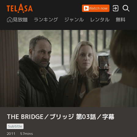
Watch now
見放題
ランキング
ジャンル
レンタル
無料
は
THE BRIDGE／ブリッジ 第03話／字幕
Subtitle
2011
57
mins