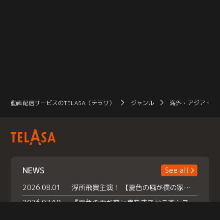
動画配信サービスのTELASA（テラサ）
ジャンル
海外・アジアドラ
NEWS
See all
2026.08.01
浮所飛貴主演！ 【夏色の風が僕の家にやってきた】 本日よりテラサで独占配信スタート！
2026.07.18
『夏色の雲が恋と嵐をまきおこす』スペシャルメイキング 【Part1】2026年７月18日（土）23時30分～配信スタート！話題のシーンの裏側を大公開！豪華キャスト大集合！ 『武宮家 真夏の家族会議』開催！
2026.07.15
救命医・遥（今田）の《心揺さぶる過去》や、 麻酔科医・権野（船越英一郎）の《謎多きプライベート》など… 《知られざるエピソード》を独占配信！