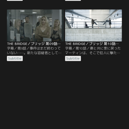
ちの動画と5つの業種を表示し、児
彼の家に乗り込み逮捕、取り調べが
童労働に関与する企業を1社燃やす
始まった。ソニアが彼の写真に反応
ごとに、1業種につき1人の子供を解
を示したことに加え、殺された精神
放すると宣言。捜査を進める中で、
科医のエミルともつながったイェス
サーガは犯人が同じ警察官ではない
パーだったが、すべての事件当時に
かとの疑いを深めていく。
アリバイがあった。
THE BRIDGE／ブリッジ 第09話／字幕
THE BRIDGE／ブリッジ 第10話（最終話）／字幕
字幕／第9話／事件はまだ終わって
字幕／第10話／妻と共に家に戻った
いない……。新たな容疑者として浮
マーティンは、そこで犯人に撃たれ
上したのは、自殺したはずのマーテ
たサーガを発見し、息子のアウグス
Subtitle
Subtitle
ィンの元同僚警官、イェンス。サー
トが犯人に連れ去られたことを知
ガは、彼の妻ミカエラが亡くなった
る。負傷して倒れながらも車のナン
オーレスン橋の事故に着目して調べ
バーを記憶していたサーガは、アウ
を進めると、当時ミカエラには好き
グストを救出するため病院を出て捜
な人ができてイェンスとは離婚寸前
査に復帰。犯人の真の目的がついに
だったことが判明する。
明かされる……。