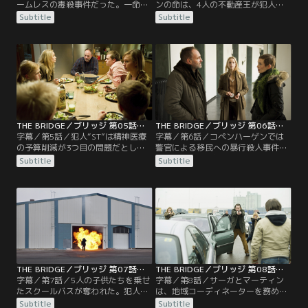
ームレスの毒殺事件だった。一命を
ンの命は、4人の不動産王が犯人に
とりとめた被害者ソニアは、マルメ
要求された身代金を支払うかどうか
Subtitle
Subtitle
の福祉職員ステファンの妹だった
にかかっていた。犯人の“真実のテ
が、証言できる状態ではなかった。
ロリスト”こと“ST”は犯行を緻密に
一方、ネットに誘拐されたホームレ
計画しているが、臨機応変な判断が
スの男性ビョルンの映像と、彼の命
苦手だと推察されている。制限時間
を救うために選ばれた4人の不動産
が迫る中、警察に集められた4人の
王の写真が公開される。
不動産王の回答は……。
THE BRIDGE／ブリッジ 第05話／字幕
THE BRIDGE／ブリッジ 第06話／字幕
字幕／第5話／犯人“ST”は精神医療
字幕／第6話／コペンハーゲンでは
の予算削減が3つ目の問題だとし
警官による移民への暴行殺人事件の
て、“ST”に操られた患者たちがマル
裁判で警官側の無罪が確定し、被告
Subtitle
Subtitle
メとコペンハーゲンで同時多発的に
の1人が誘拐される。それは犯
殺人事件を起こす。サーガとマーテ
人“ST”による第4の事件で、統合政
ィンは唯一未遂に終わった実行犯を
策の失敗を訴えるものだった。一
取り調べ、彼と同居していた家出中
方、マーティンは警察署でダニエル
の少女アニアが事件の突破口になる
の携帯のSIMカードをすり替え、サ
と考える。
ーガが“ST”の電話に出るが……。
THE BRIDGE／ブリッジ 第07話／字幕
THE BRIDGE／ブリッジ 第08話／字幕
字幕／第7話／5人の子供たちを乗せ
字幕／第8話／サーガとマーティン
たスクールバスが奪われた。犯人
は、地域コーディネーターを務める
は“真実のサイト”に誘拐した子供た
警官のイェスパーを容疑者と断定。
Subtitle
Subtitle