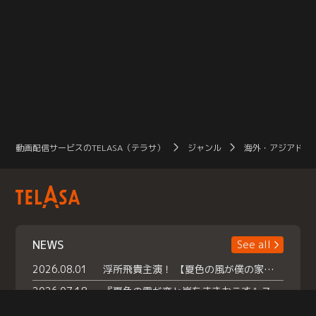
動画配信サービスのTELASA（テラサ）
ジャンル
海外・アジアドラ
NEWS
See all
2026.08.01
浮所飛貴主演！ 【夏色の風が僕の家にやってきた】 本日よりテラサで独占配信スタート！
2026.07.18
『夏色の雲が恋と嵐をまきおこす』スペシャルメイキング 【Part1】2026年７月18日（土）23時30分～配信スタート！話題のシーンの裏側を大公開！豪華キャスト大集合！ 『武宮家 真夏の家族会議』開催！
2026.07.15
救命医・遥（今田）の《心揺さぶる過去》や、 麻酔科医・権野（船越英一郎）の《謎多きプライベート》など… 《知られざるエピソード》を独占配信！