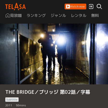
Watch now
見放題
ランキング
ジャンル
レンタル
無料
は
THE BRIDGE／ブリッジ 第02話／字幕
Subtitle
2011
58
mins