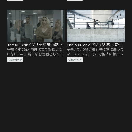
ちの動画と5つの業種を表示し、児
彼の家に乗り込み逮捕、取り調べが
童労働に関与する企業を1社燃やす
始まった。ソニアが彼の写真に反応
ごとに、1業種につき1人の子供を解
を示したことに加え、殺された精神
放すると宣言。捜査を進める中で、
科医のエミルともつながったイェス
サーガは犯人が同じ警察官ではない
パーだったが、すべての事件当時に
かとの疑いを深めていく。
アリバイがあった。
THE BRIDGE／ブリッジ 第09話／字幕
THE BRIDGE／ブリッジ 第10話（最終話）／字幕
字幕／第9話／事件はまだ終わって
字幕／第10話／妻と共に家に戻った
いない……。新たな容疑者として浮
マーティンは、そこで犯人に撃たれ
上したのは、自殺したはずのマーテ
たサーガを発見し、息子のアウグス
Subtitle
Subtitle
ィンの元同僚警官、イェンス。サー
トが犯人に連れ去られたことを知
ガは、彼の妻ミカエラが亡くなった
る。負傷して倒れながらも車のナン
オーレスン橋の事故に着目して調べ
バーを記憶していたサーガは、アウ
を進めると、当時ミカエラには好き
グストを救出するため病院を出て捜
な人ができてイェンスとは離婚寸前
査に復帰。犯人の真の目的がついに
だったことが判明する。
明かされる……。