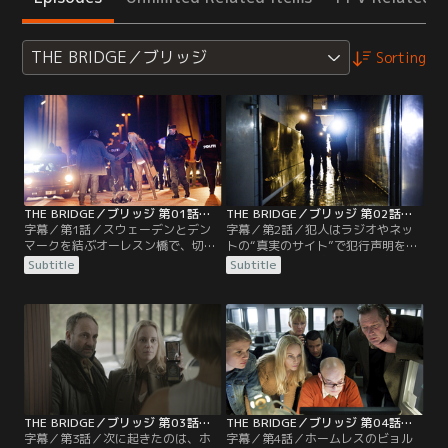
THE BRIDGE／ブリッジ
Sorting
THE BRIDGE／ブリッジ 第01話／字幕
THE BRIDGE／ブリッジ 第02話／字幕
字幕／第1話／スウェーデンとデン
字幕／第2話／犯人はラジオやネッ
マークを結ぶオーレスン橋で、切断
トの“真実のサイト”で犯行声明を出
された女性の遺体が発見される。遺
し、橋の事件は“始まりにすぎな
Subtitle
Subtitle
体は国境線上で上半身がスウェーデ
い”と警察に対してメッセージを送
ン側、下半身がデンマーク側に置か
る。さらに記者のダニエルが犯人の
れていた。スウェーデン・マルメ県
メッセンジャーとして選ばれ、事件
警の刑事サーガとデンマーク・コペ
は社会の“5つの問題”に目を向けさ
ンハーゲン警察の刑事マーティン
せるため、長年計画してきたものだ
は、共同で捜査を開始する。
と明らかになってくる。
THE BRIDGE／ブリッジ 第03話／字幕
THE BRIDGE／ブリッジ 第04話／字幕
字幕／第3話／次に起きたのは、ホ
字幕／第4話／ホームレスのビョル