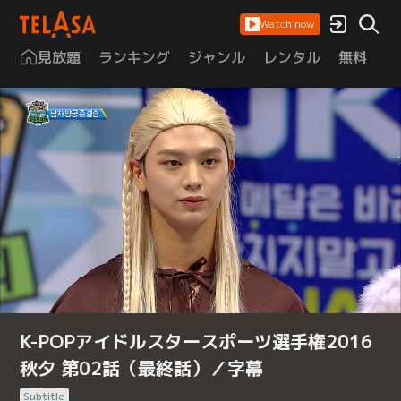
Watch now
見放題
ランキング
ジャンル
レンタル
無料
は
K-POPアイドルスタースポーツ選手権2016
秋夕 第02話（最終話）／字幕
Subtitle