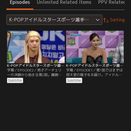
Episodes
Unlimited Related Items
PPV Related I
K-POPアイドルスタースポーツ選手権2016 秋夕
Sorting
K-POPアイドルスタースポーツ選手権2016 秋夕 第02話（最終話）／字幕
K-POPアイドルスタースポーツ選手権2016 秋夕 第01話／字幕
字幕／EPISODE2／男子アーチェリ
字幕／EPISODE1／第1部ではまずは
ーの決勝から始まる第2部。優勝す
控え室の様子をお届け。アイドルた
るアーチェリーアイドルは？そして
ちは緊張しているのか？開幕式、選
Subtitle
Subtitle
今大会のフットサルはスペシャルマ
手宣誓に続き最初の競技はアーチェ
ッチ形式で行われる。鮮やかなゴー
リー。予選を勝ち抜くのはどのチー
ルを決めるのは？最後の400mリレ
ムなのか。そしてスポーツの花形で
ーまで目が離せない！
ある短距離走、60m走へと競技は続
いていく。初めて行われる新体操で
は誰が高得点をたたき出すのか？