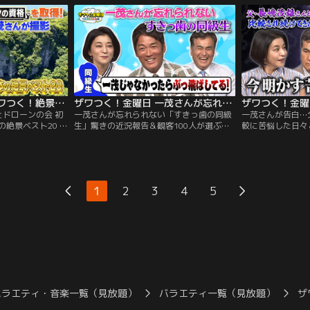
み出した“あるモ
ザワつくトリオが語り合う！ちさ子が 「V
していた長男の卒
い、数万本に1本の
ポイント」を活用し始めたという話題か
ドを披露！まさか
”の製造工程で ク
ら、一茂の意外な私生活が発覚。 クレジッ
ッチングシステム
トカード派を自称する一茂だったが…。
ザワつく！金曜日 ザワつく！絶景GP 一茂とドローンの会 初夏に見ておきたい！日本の絶景ベスト20 ドローンの資格を取得した一茂さんが撮影！（2026/06/19放送分）
ザワつく！金曜日 一茂さんが忘れられない「すきっ歯の同級生」驚きの近況報告＆観客100人が選ぶのは？絶品ご当地丼（2026/06/19放送分）
とドローンの会 初
一茂さんが忘れられない「すきっ歯の同級
一茂さんが告白…
絶景ベスト20 ド
生」驚きの近況報告＆観客100人が選ぶの
較に苦悩した日々
一茂さんが撮影！
は？絶品ご当地丼／※都合上、一部映像を
トッピング王決定
ご覧いただけない
ご覧いただけない場合がございます ◆【オ
像をご覧いただけ
夏に見ておきたい
ープニングトーク】ちさ子の息子さんの彼
◆【何の世界一？
」を一挙大公開！絶
女の話題からスタート！非常に賢く、息子
て“ある競技”で
の時期にしか見ら
さんを 「教育してくれている」という彼女
ードを 持つ少女と
1
2
3
4
5
登場！
とのエピソードを披露。
ース”を制した少
バラエティ・音楽一覧（見放題）
バラエティ一覧（見放題）
ザ