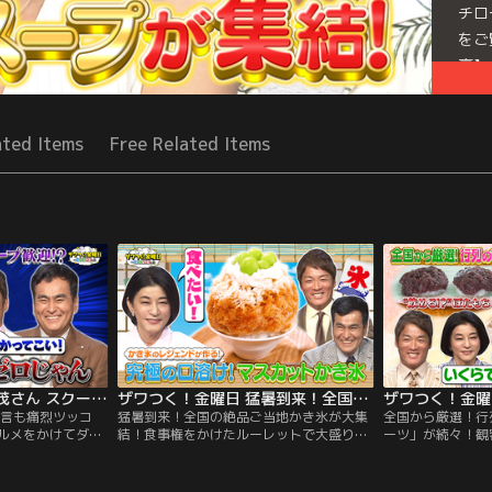
チロ
をご
裏】
って
らな
ated Items
Free Related Items
Mor
Seri
ザワつく！金曜日 一茂さん スクープ歓迎宣言も痛烈ツッコミ！？＆北海道大行列グルメをかけてダーツ対決（2026/07/24放送分）
ザワつく！金曜日 猛暑到来！全国の絶品ご当地かき氷が大集結！食事権をかけたルーレットで大盛り上がり（2026/07/17放送分）
宣言も痛烈ツッコ
猛暑到来！全国の絶品ご当地かき氷が大集
全国から厳選！行
ルメをかけてダー
結！食事権をかけたルーレットで大盛り上
ーツ」が続々！観
映像をご覧いただ
がり／※都合上、一部映像をご覧いただけ
どれ？／※都合上
 ◆【職人の技術が
ない場合がございます ◆【電子マネーと
けない場合がござ
 精密部品メーカー
Suicaの謎】 最近の支払い事情をテーマに
たこと】 ちさ子