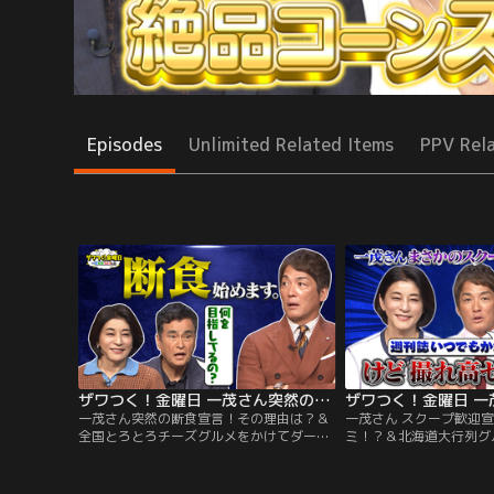
Episodes
Unlimited Related Items
PPV Rel
ザワつく！金曜日 一茂さん突然の断食宣言！その理由は？＆全国とろとろチーズグルメをかけてダーツ対決再び！（2026/07/31放送分）
一茂さん突然の断食宣言！その理由は？＆
一茂さん スクープ歓迎
全国とろとろチーズグルメをかけてダーツ
ミ！？＆北海道大行列グ
対決再び！／※都合上、一部映像をご覧い
ツ対決／※都合上、一部
ただけない場合がございます ◆【ご褒美グ
けない場合がございます
ルメ】 今回は、丸鶏を10時間煮込んだ究極
光る！こだわりクイズ】