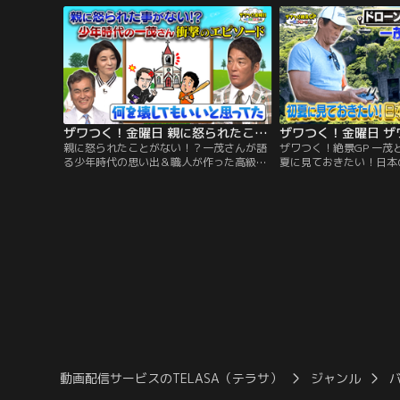
の薬膳鍋が登場！その絶品グルメを前に、
が15年の歳月をかけて生
なんと一茂が、健康のために“ある過酷な
ノ”や、 希少な素材を使
決断”をしたことを告白！
品質を追求する“ある道具
イズを出題！
ザワつく！金曜日 親に怒られたことがない！？一茂さんが語る少年時代の思い出＆職人が作った高級箸の目利き対決！（2026/06/26放送分）
親に怒られたことがない！？一茂さんが語
ザワつく！絶景GP 一茂
る少年時代の思い出＆職人が作った高級箸
夏に見ておきたい！日本の
の目利き対決！／※都合上、一部映像をご
ローンの資格を取得した
覧いただけない場合がございます ◆【オー
／※都合上、一部映像を
プニングトーク】一茂が驚愕の幼少期を告
場合がございます ◆初
白！泥だらけで帰宅しても、何百万もする
「日本の絶景ベスト20
盆栽を 割っても一切怒られなかったという
景のプロが厳選した、こ
「怒られない教育」の真実とは！？さら
れない奇跡の光景が続々
に、教会の窓ガラスを粉砕！
動画配信サービスのTELASA（テラサ）
ジャンル