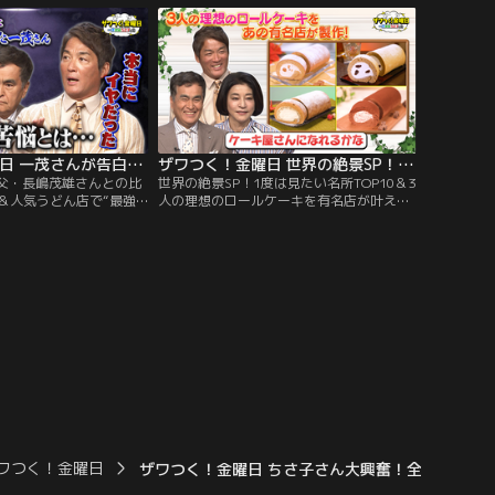
業式にまつわるエピソー
ワイで鑑賞した「シルク・ドゥ・ソレイ
のアメリカ流の驚きのマ
ユ」の魅力を熱弁！臨場感あふれるパフォ
にスタジオも騒然！
ーマンスに感動したと明かした。
ザワつく！金曜日 一茂さんが告白…父・長嶋茂雄さんとの比較に苦悩した日々＆人気うどん店で“最強トッピング王決定戦”（2026/06/05放送分）
ザワつく！金曜日 世界の絶景SP！1度は見たい名所TOP10＆3人の理想のロールケーキを有名店が叶える！？！（2026/05/29放送分）
父・長嶋茂雄さんとの比
世界の絶景SP！1度は見たい名所TOP10＆3
＆人気うどん店で“最強
人の理想のロールケーキを有名店が叶え
戦”／※都合上、一部映
る！？！／※都合上、一部映像をご覧いた
ない場合がございます
だけない場合がございます ◆【あの有名ロ
クイズ】小学生にし
ールケーキ店からまさかのオファー！？】
世界一に輝いた驚異のスピ
あの「堂島ロール」から、ザワつくトリオ
、14歳で“過酷すぎるレ
へまさかのオファー！？ちさ子、一茂、良
年が登場！
純が本気でロールケーキについて激論！
ワつく！金曜日
ザワつく！金曜日 ちさ子さん大興奮！全国の絶品コ