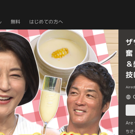
ル
無料
はじめての方へ
ザ
奮
＆
技
Aire
Are
ちさ