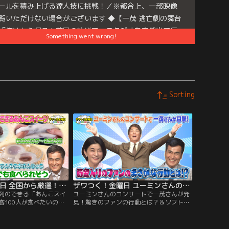
ールを積み上げる達人技に挑戦！／※都合上、一部映像
覧いただけない場合がございます ◆【一茂 逃亡劇の舞台
「俺はもう帰る」前回の放送で、スタジオを突然出て行
Something went wrong!
しまった一茂。思わぬ展開に振り回された高橋だが、さ
るサプライズが…？
e
es:
ザワつく！金曜日
Sorting
ザワつく！金曜日 全国から厳選！行列のできる「あんこスイーツ」が続々！観客100人が食べたいのはどれ？（2026/07/10放送分）
ザワつく！金曜日 ユーミンさんのコンサートで一茂さんが発見！驚きのファンの行動とは？＆ソフトクリームVSプリンで究極の2択（2026/07/03放送分）
列のできる「あんこスイ
ユーミンさんのコンサートで一茂さんが発
客100人が食べたいのは
見！驚きのファンの行動とは？＆ソフトク
、一部映像をご覧いただ
リームVSプリンで究極の2択／※都合上、
います ◆【最近、感動し
一部映像をご覧いただけない場合がござい
は、アメリカの高校に留学
ます ◆【オープニングトーク】ちさ子がハ