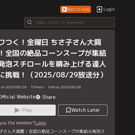
Watch now
Login
ワつく！金曜日 ちさ子さん大興
！全国の絶品コーンスープが集結
発泡スチロールを積み上げる達人
に挑戦！（2025/08/29放送分）
d on 2025/08/29
57
mins
End on 2026/08/28
Official Website
Share
Play
Watch Later
 you the member?
Login
子さん大興奮！全国の絶品コーンスープが集結＆発泡ス