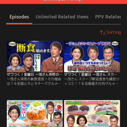
Episodes
Unlimited Related Items
PPV Related I
Sorting
ザワつく！金曜日 一茂さん突然の断食宣言！その理由は？＆全国とろとろチーズグルメをかけてダーツ対決再び！（2026/07/31放送分）
ザワつく！金曜日 一茂さん スクープ歓迎宣言も痛烈ツッコミ！？＆北海道大行列グルメをかけてダーツ対決（2026/07/24放送分）
一茂さん突然の断食宣言！その理由
一茂さん スクープ歓迎宣言も痛烈ツ
は？＆全国とろとろチーズグルメを
ッコミ！？＆北海道大行列グルメを
かけてダーツ対決再び！／※都合
かけてダーツ対決／※都合上、一部
上、一部映像をご覧いただけない場
映像をご覧いただけない場合がござ
合がございます ◆【ご褒美グルメ】
います ◆【職人の技術が光る！こだ
今回は、丸鶏を10時間煮込んだ究極
わりクイズ】 精密部品メーカーが15
の薬膳鍋が登場！その絶品グルメを
年の歳月をかけて生み出した“ある
前に、なんと一茂が、健康のため
モノ”や、 希少な素材を使い、数万
に“ある過酷な決断”をしたことを告
本に1本の品質を追求する“ある道
白！
具”の製造工程で クイズを出題！