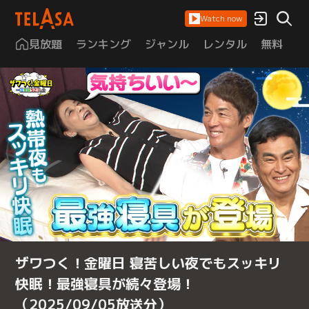
Watch now
見放題
ランキング
ジャンル
レンタル
無料
は
ザワつく！金曜日 寝苦しい夜でもスッキリ
快眠！最強寝具が続々登場！
（2025/09/05放送分）