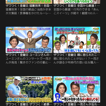
ザワつく！金曜日 猛暑到来！全国の絶品ご当地かき氷が大集結！食事権をかけたルーレットで大盛り上がり（2026/07/17放送分）
ザワつく！金曜日 全国から厳選！行列のできる「あんこスイーツ」が続々！観客100人が食べたいのはどれ？（2026/07/10放送分）
猛暑到来！全国の絶品ご当地かき氷
全国から厳選！行列のできる「あん
が大集結！食事権をかけたルーレッ
こスイーツ」が続々！観客100人が
トで大盛り上がり／※都合上、一部
食べたいのはどれ？／※都合上、一
映像をご覧いただけない場合がござ
部映像をご覧いただけない場合がご
います ◆【電子マネーとSuicaの
ざいます ◆【最近、感動したこと】
謎】 最近の支払い事情をテーマにザ
ちさ子は、アメリカの高校に留学し
ワつくトリオが語り合う！ちさ子が
ていた長男の卒業式にまつわるエピ
「Vポイント」を活用し始めたとい
ソードを披露！まさかのアメリカ流
う話題から、一茂の意外な私生活が
の驚きのマッチングシステムにスタ
発覚。 クレジットカード派を自称す
ジオも騒然！
る一茂だったが…。
ザワつく！金曜日 ユーミンさんのコンサートで一茂さんが発見！驚きのファンの行動とは？＆ソフトクリームVSプリンで究極の2択（2026/07/03放送分）
ザワつく！金曜日 親に怒られたことがない！？一茂さんが語る少年時代の思い出＆職人が作った高級箸の目利き対決！（2026/06/26放送分）
ユーミンさんのコンサートで一茂さ
親に怒られたことがない！？一茂さ
んが発見！驚きのファンの行動と
んが語る少年時代の思い出＆職人が
は？＆ソフトクリームVSプリンで究
作った高級箸の目利き対決！／※都
極の2択／※都合上、一部映像をご
合上、一部映像をご覧いただけない
覧いただけない場合がございます
場合がございます ◆【オープニング
◆【オープニングトーク】ちさ子が
トーク】一茂が驚愕の幼少期を告
ハワイで鑑賞した「シルク・ドゥ・
白！泥だらけで帰宅しても、何百万
ソレイユ」の魅力を熱弁！臨場感あ
もする盆栽を 割っても一切怒られな
ふれるパフォーマンスに感動したと
かったという「怒られない教育」の
明かした。
真実とは！？さらに、教会の窓ガラ
スを粉砕！
ザワつく！金曜日 ザワつく！絶景GP 一茂とドローンの会 初夏に見ておきたい！日本の絶景ベスト20 ドローンの資格を取得した一茂さんが撮影！（2026/06/19放送分）
ザワつく！金曜日 一茂さんが忘れられない「すきっ歯の同級生」驚きの近況報告＆観客100人が選ぶのは？絶品ご当地丼（2026/06/19放送分）