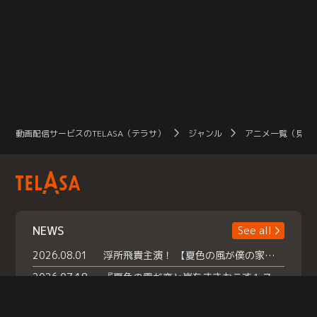
動画配信サービスのTELASA（テラサ）
ジャンル
アニメ一覧（見放
NEWS
See all
2026.08.01
浮所飛貴主演！ 【夏色の風が僕の家にやってきた】 本日よりテラサで独占配信スタート！
2026.07.18
『夏色の雲が恋と嵐をまきおこす』スペシャルメイキング 【Part1】2026年７月18日（土）23時30分～配信スタート！話題のシーンの裏側を大公開！豪華キャスト大集合！ 『武宮家 真夏の家族会議』開催！
2026.07.15
救命医・遥（今田）の《心揺さぶる過去》や、 麻酔科医・権野（船越英一郎）の《謎多きプライベート》など… 《知られざるエピソード》を独占配信！