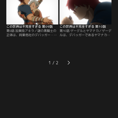
とを訪れる。
この世界は不完全すぎる 第09話
この世界は不完全すぎる 第10話
第9話 加賀見アキラ／謎の黒騎士の
第10話 ゲーデルとヤマナカ／ゲーデ
正体は、同業他社のデバッガー・ア
ルは、デバッガーであるヤマナカに
キラだった。お互いの誤解も解け、
よって肉体を改造された子供のNPC
ハガ、ニコラ、アマノそしてアキラ
だった。モラヴィ村の戦士たちは、
の4人は共に旅をすることにする。
強くなりすぎたゲーデルを恐れて殺
道中、屈強な肉体をした青年・ゲー
害の計画を実行するが、あっけなく
デルと出会う。
返り討ちにされてしまう。
1