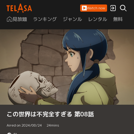
Watch now
見放題
ランキング
ジャンル
レンタル
無料
は
この世界は不完全すぎる 第08話
Aired on 2024/08/24
24
mins