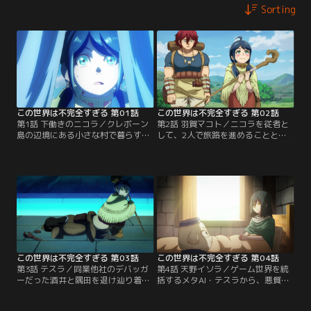
Sorting
この世界は不完全すぎる 第01話
この世界は不完全すぎる 第02話
第1話 下働きのニコラ／クレボーン
第2話 羽賀マコト／ニコラを従者と
島の辺境にある小さな村で暮らすニ
して、2人で旅路を進めることとな
コラは、山奥に住むはずのドラゴン
るハガ。次の目的地であるベイル城
に襲われる。そこ駆けつけたのは、
を目指す途中、アダンの街に到着し
極秘に組織された調査隊“王の探求
た2人は協力してデバッグ作業を進
者（キングス・シーカー）”の一員
めるが、そこに酒井、隅田という2
を名乗るハガという男だった。
人組が現れる。
この世界は不完全すぎる 第03話
この世界は不完全すぎる 第04話
第3話 テスラ／同業他社のデバッガ
第4話 天野イソラ／ゲーム世界を統
ーだった酒井と隅田を退け辿り着い
括するメタAI・テスラから、悪質な
たのは、ハガの仲間がいるとい
デバッガーの排除を命じられたハ
う“降臨の祭壇”だった。多様なモン
ガ。次に訪れた町で出会ったのはフ