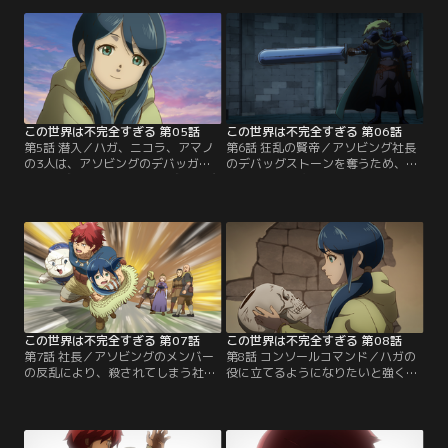
スターがはびこる祭壇の最奥目指す
ェザー種の男・アマノ。彼は足を悪
2人だったが、途中ニコラがハガの
くした少女・ルゥのためにマンガを
元から姿を消してしまう。
描いていた。
この世界は不完全すぎる 第05話
この世界は不完全すぎる 第06話
第5話 潜入／ハガ、ニコラ、アマノ
第6話 狂乱の賢帝／アソビング社長
の3人は、アソビングのデバッガー
のデバッグストーンを奪うため、
達が根城としているベイル城に忍び
様々な障害を突破するハガたち。い
込むが、拘束され城の牢屋に閉じ込
よいよ目的である社長の部屋にたど
められてしまう。脱出を試みようと
り着けるというその直前、巨大な剣
するが、デバッガーの酒井が牢屋へ
を携えた寡黙な黒い鎧の騎士が現れ
と歩みを進めていた。
る。
この世界は不完全すぎる 第07話
この世界は不完全すぎる 第08話
第7話 社長／アソビングのメンバー
第8話 コンソールコマンド／ハガの
の反乱により、殺されてしまう社
役に立てるようになりたいと強く思
長。その現場をみていたハガたちは
うようになったニコラは、ハガと共
事態の把握をする間もなく、残りの
に職探しに奔走する。一方そのこ
アソビングメンバー全員と対峙する
ろ、アマノは「ルゥを生き返らせる
ことになってしまう。
方法」を求め、アソビング社長のも