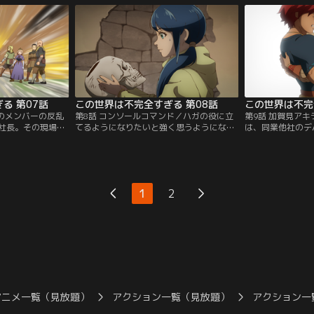
から姿を消してしまう。
描いていた。
る 第07話
この世界は不完全すぎる 第08話
この世界は不完
グのメンバーの反乱
第8話 コンソールコマンド／ハガの役に立
第9話 加賀見ア
社長。その現場を
てるようになりたいと強く思うようになっ
は、同業他社のデ
の把握をする間も
たニコラは、ハガと共に職探しに奔走す
た。お互いの誤解
メンバー全員と対
る。一方そのころ、アマノは「ルゥを生き
アマノそしてアキ
う。
返らせる方法」を求め、アソビング社長の
ことにする。道中
もとを訪れる。
年・ゲーデルと出
1
2
アニメ一覧（見放題）
アクション一覧（見放題）
アクション一