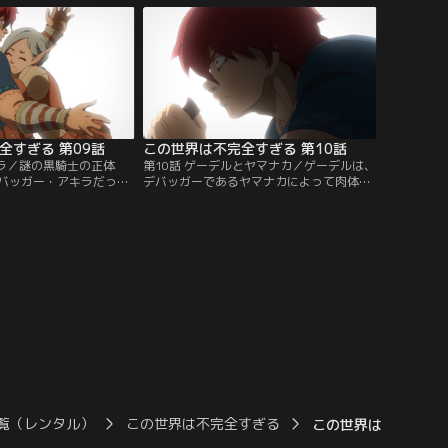
へと歩みを進めていた。
全すぎる 第09話
この世界は不完全すぎる 第10話
キラ／謎の黒騎士の正体
第10話 ゲーデルとヤマナカ／ゲーデルは、
バッガー・アキラだっ
デバッガーであるヤマナカによって肉体を
も解け、ハガ、ニコラ、
改造された子供のNPCだった。モラヴィ村
ラの4人は共に旅をする
の戦士たちは、強くなりすぎたゲーデルを
、屈強な肉体をした青
恐れて殺害の計画を実行するが、あっけな
会う。
く返り討ちにされてしまう。
覧（レンタル）
この世界は不完全すぎる
この世界は不完全すぎ