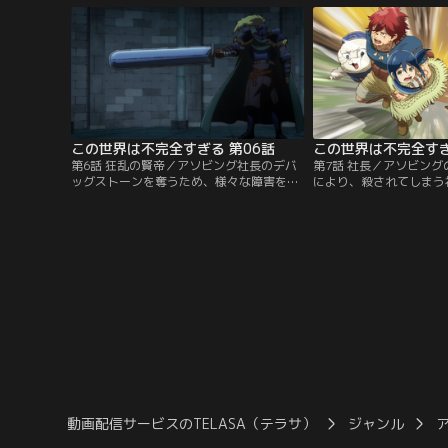
一員を名乗るハガという男だった。
人組が現れる。
この世界は不完全すぎる 第06話
この世界は不完全すぎ
第6話 狂乱の賢帝／アソビング社長のデバ
第7話 社長／アソビン
ッグストーンを奪うため、様々な障害を突
により、殺されてしまう
破するハガたち。いよいよ目的である社長
みていたハガたちは事態
の部屋にたどり着けるというその直前、巨
なく、残りのアソビング
大な剣を携えた寡黙な黒い鎧の騎士が現れ
峙することになってしま
る。
動画配信サービスのTELASA（テラサ）
ジャンル