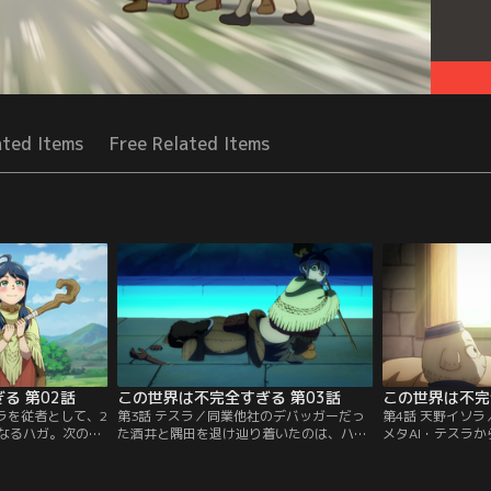
ated Items
Free Related Items
る 第02話
この世界は不完全すぎる 第03話
この世界は不完
ラを従者として、2
第3話 テスラ／同業他社のデバッガーだっ
第4話 天野イソ
なるハガ。次の目
た酒井と隅田を退け辿り着いたのは、ハガ
メタAI・テスラ
指す途中、アダン
の仲間がいるという“降臨の祭壇”だった。
排除を命じられた
力してデバッグ作
多様なモンスターがはびこる祭壇の最奥目
会ったのはフェザ
井、隅田という2
指す2人だったが、途中ニコラがハガの元
足を悪くした少女