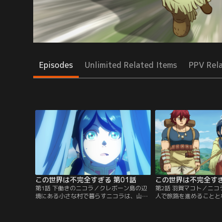
Episodes
Unlimited Related Items
PPV Rel
この世界は不完全すぎる 第01話
この世界は不完全すぎ
第1話 下働きのニコラ／クレボーン島の辺
第2話 羽賀マコト／ニコ
境にある小さな村で暮らすニコラは、山奥
人で旅路を進めることと
に住むはずのドラゴンに襲われる。そこ駆
的地であるベイル城を目
けつけたのは、極秘に組織された調査
の街に到着した2人は協
隊“王の探求者（キングス・シーカー）”の
業を進めるが、そこに酒