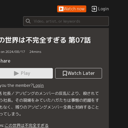
Watch now
Login
の世界は不完全すぎる 第07話
d on 2024/08/17
24
mins
Share
Play
Watch Later
 you the member?
Login
話 社長／アソビングのメンバーの反乱により、殺されて
う社長。その現場をみていたハガたちは事態の把握をす
もなく、残りのアソビングメンバー全員と対峙すること
ってしまう。
es:
この世界は不完全すぎる