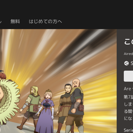
ル
無料
はじめての方へ
こ
Aire
Are
第7
しま
る間
にな
Seri