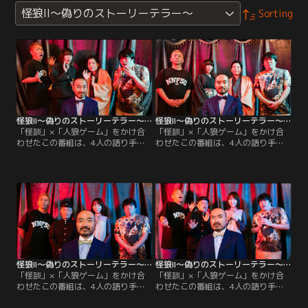
怪狼II～偽りのストーリーテラー～
Sorting
怪狼II～偽りのストーリーテラー～ ＃006
怪狼II～偽りのストーリーテラー～ ＃005
「怪談」×「人狼ゲーム」をかけ合
「怪談」×「人狼ゲーム」をかけ合
わせたこの番組は、4人の語り手が
わせたこの番組は、4人の語り手が
順に怪談を披露していくが、1人だ
順に怪談を披露していくが、1人だ
け岩崎う大が考案した創作怪談を話
け岩崎う大が考案した創作怪談を話
している人物『怪狼』が潜んでい
している人物『怪狼』が潜んでい
る。貴方は誰が怪狼なのか見破れま
る。貴方は誰が怪狼なのか見破れま
すか？【収録エピソード】消えるセ
すか？【収録エピソード】仕返し／
ールスマン／最愛の妻／沼の脇の地
霊能者のお婆さん／家を見上げる男
蔵／お姉ちゃん
／路地のおばさん
怪狼II～偽りのストーリーテラー～ ＃004
怪狼II～偽りのストーリーテラー～ ＃003
「怪談」×「人狼ゲーム」をかけ合
「怪談」×「人狼ゲーム」をかけ合
わせたこの番組は、4人の語り手が
わせたこの番組は、4人の語り手が
順に怪談を披露していくが、1人だ
順に怪談を披露していくが、1人だ