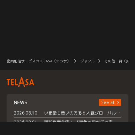
動画配信サービスのTELASA（テラサ）
ジャンル
その他一覧（見放
NEWS
See all
2026.08.10
いま最も勢いのある６人組グローバルグル ープ NCT WISHの地上波初冠特番 『NCT WISHの放課後グランプリ』放送決定 メンバーたちが３ペアに分かれ 【平成】をテーマにしたスペシャル企画 で対決 番組撮り下ろしのパフォーマンスも！ TELASA（テラサ）では放送終了後から オリジナルコンテンツを大量配信！
2026.08.01
浮所飛貴主演！ 【夏色の風が僕の家にやってきた】 本日よりテラサで独占配信スタート！
2026.07.18
『夏色の雲が恋と嵐をまきおこす』スペシャルメイキング 【Part1】2026年７月18日（土）23時30分～配信スタート！話題のシーンの裏側を大公開！豪華キャスト大集合！ 『武宮家 真夏の家族会議』開催！