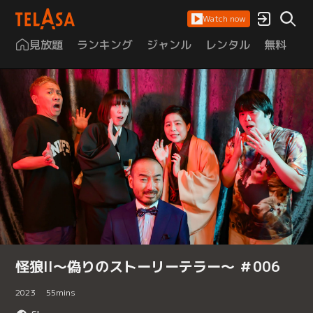
Watch now
見放題
ランキング
ジャンル
レンタル
無料
は
怪狼II～偽りのストーリーテラー～ ＃006
2023
55
mins