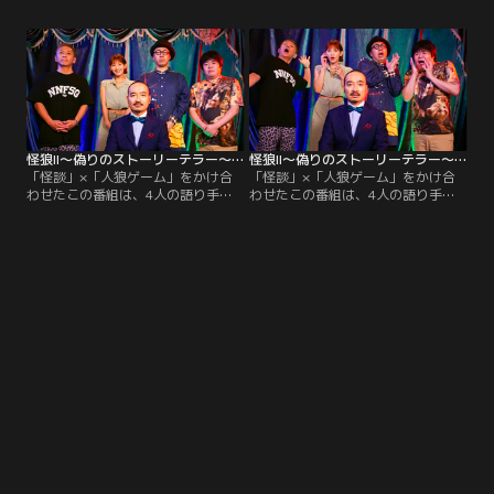
け岩崎う大が考案した創作怪談を話
け岩崎う大が考案した創作怪談を話
している人物『怪狼』が潜んでい
している人物『怪狼』が潜んでい
る。貴方は誰が怪狼なのか見破れま
る。貴方は誰が怪狼なのか見破れま
すか？【収録エピソード】シルバー
すか？【収録エピソード】天の声／
カーを押す霊／金魚／おにぎり
無縁仏／女装／田舎の川で
怪狼II～偽りのストーリーテラー～ ＃002
怪狼II～偽りのストーリーテラー～ ＃001
「怪談」×「人狼ゲーム」をかけ合
「怪談」×「人狼ゲーム」をかけ合
わせたこの番組は、4人の語り手が
わせたこの番組は、4人の語り手が
順に怪談を披露していくが、1人だ
順に怪談を披露していくが、1人だ
け岩崎う大が考案した創作怪談を話
け岩崎う大が考案した創作怪談を話
している人物『怪狼』が潜んでい
している人物『怪狼』が潜んでい
る。貴方は誰が怪狼なのか見破れま
る。貴方は誰が怪狼なのか見破れま
すか？【収録エピソード】記憶を操
すか？【収録エピソード】飽きた／
る怪異／おかっぱの女の子／推理小
後ろ姿／偏愛／老夫婦
説に挟んであったメモ／よく見える