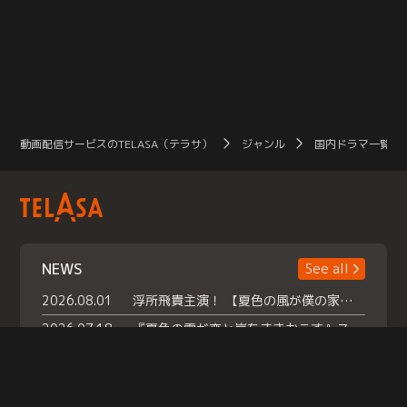
動画配信サービスのTELASA（テラサ）
ジャンル
国内ドラマ一覧（
NEWS
See all
2026.08.01
浮所飛貴主演！ 【夏色の風が僕の家にやってきた】 本日よりテラサで独占配信スタート！
2026.07.18
『夏色の雲が恋と嵐をまきおこす』スペシャルメイキング 【Part1】2026年７月18日（土）23時30分～配信スタート！話題のシーンの裏側を大公開！豪華キャスト大集合！ 『武宮家 真夏の家族会議』開催！
2026.07.15
救命医・遥（今田）の《心揺さぶる過去》や、 麻酔科医・権野（船越英一郎）の《謎多きプライベート》など… 《知られざるエピソード》を独占配信！