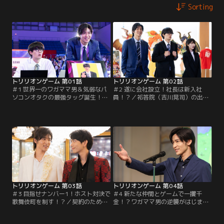
Sorting
トリリオンゲーム 第01話
トリリオンゲーム 第02話
＃1 世界一のワガママ男＆気弱なパ
＃2 遂に会社設立！社長は新入社
ソコンオタクの最強タッグ誕生！／
員！？／祁答院（吉川晃司）の出資
天性の人たらしな大学生・ハル（目
で、会社を立ち上げたハル（目黒
黒蓮）は、同級生のガク（佐野勇
蓮）とガク（佐野勇斗）。2人は採
斗）と1兆ドルを稼ぐべく「トリリ
用した真面目過ぎて就活全敗中の大
オンゲーム」社を起業。2人は型破
学生・凜々（福本莉子）を社長に任
りな方法で資金集めに乗り出す
命し…。
が…。
トリリオンゲーム 第03話
トリリオンゲーム 第04話
＃3 目指せナンバー1！ホスト対決で
＃4 新たな仲間とゲームで一攫千
歌舞伎町を制す！？／契約のため歌
金！？ワガママ男の逆襲がはじま
舞伎町のホストになったハル（目黒
る！／ハル（目黒蓮）は再起をか
蓮）とガク（佐野勇斗）。だが、
け、ガク（佐野勇斗）と凜々（福本