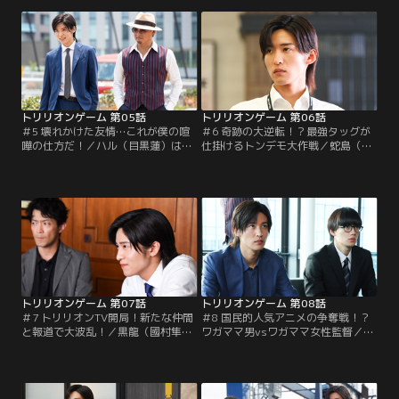
No.1のヒロト（黒羽麻璃央）に追放
莉子）にスマホゲーム事業への参入
を命じられたハルは店の売上トップ
を提案。ドラゴンバンク社の開発プ
になると豪語し…。
ロデューサーを引き抜く計画も立て
るが…。
トリリオンゲーム 第05話
トリリオンゲーム 第06話
＃5 壊れかけた友情…これが僕の喧
＃6 奇跡の大逆転！？最強タッグが
嘩の仕方だ！／ハル（目黒蓮）は祁
仕掛けるトンデモ大作戦／蛇島（鈴
答院（吉川晃司）に、大手芸能事務
木浩介）と桜（原嘉孝）が対立し、
所の買収を持ち掛ける。その後資金
間に入ったガク（佐野勇斗）は…。
を引き出しハルがいなくなるが、ガ
一方、ハル（目黒蓮）は神（塚本高
ク（佐野勇斗）はゲームを開発する
史）退陣のため奔走するが、ゴップ
決意を固め…。
ロ株主総会当日、事件が！
トリリオンゲーム 第07話
トリリオンゲーム 第08話
＃7 トリリオンTV開局！新たな仲間
＃8 国民的人気アニメの争奪戦！？
と報道で大波乱！／黒龍（國村隼）
ワガママ男vsワガママ女性監督／動
がネットテレビを開局したハル（目
画配信サービスのD-REX社に一発逆
黒蓮）たちを潰しに動く中、ハルた
転するため、人気アニメスタジオ・
ちはプロデューサーの功刀（津田健
ポポラの新作独占配信をぶち上げた
次郎）と人気アナ・あかり（百田夏
ハル（目黒蓮）は、ガク（佐野勇