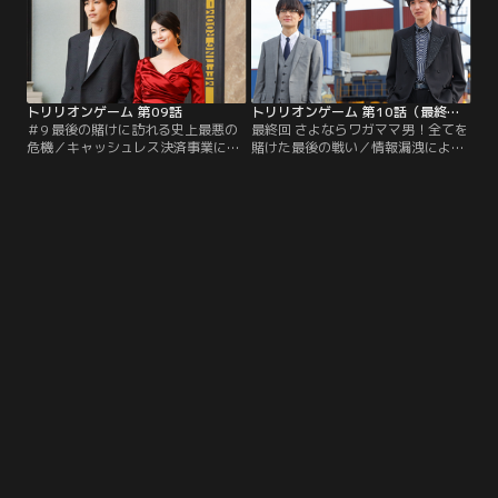
菜子）に接触し…。
斗）とポポラへ交渉に訪れ…。
トリリオンゲーム 第09話
トリリオンゲーム 第10話（最終話）
＃9 最後の賭けに訪れる史上最悪の
最終回 さよならワガママ男！全てを
危機／キャッシュレス決済事業に目
賭けた最後の戦い／情報漏洩により
を付け、「トリンリンペイ」を開発
瀕死の「トリリオンゲーム」社をつ
したハル（目黒蓮）たち。一方、子
いにドラゴンバンクが買収！呆然と
会社のスーパーマーケットチェーン
するガク（佐野勇斗）らの前に、誰
に異動させられた桐姫（今田美桜）
も予想しなかった行動に出たハル
は…。
（目黒蓮）が現れ…。