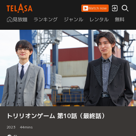
Watch now
見放題
ランキング
ジャンル
レンタル
無料
は
トリリオンゲーム 第10話（最終話）
2023
44
mins