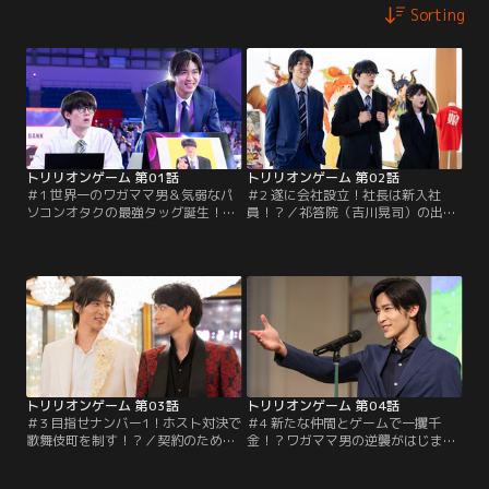
Sorting
トリリオンゲーム 第01話
トリリオンゲーム 第02話
＃1 世界一のワガママ男＆気弱なパ
＃2 遂に会社設立！社長は新入社
ソコンオタクの最強タッグ誕生！／
員！？／祁答院（吉川晃司）の出資
天性の人たらしな大学生・ハル（目
で、会社を立ち上げたハル（目黒
黒蓮）は、同級生のガク（佐野勇
蓮）とガク（佐野勇斗）。2人は採
斗）と1兆ドルを稼ぐべく「トリリ
用した真面目過ぎて就活全敗中の大
オンゲーム」社を起業。2人は型破
学生・凜々（福本莉子）を社長に任
りな方法で資金集めに乗り出す
命し…。
が…。
トリリオンゲーム 第03話
トリリオンゲーム 第04話
＃3 目指せナンバー1！ホスト対決で
＃4 新たな仲間とゲームで一攫千
歌舞伎町を制す！？／契約のため歌
金！？ワガママ男の逆襲がはじま
舞伎町のホストになったハル（目黒
る！／ハル（目黒蓮）は再起をか
蓮）とガク（佐野勇斗）。だが、
け、ガク（佐野勇斗）と凜々（福本