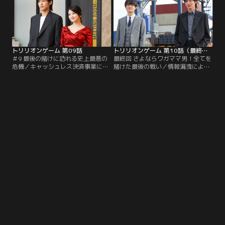
菜子）に接触し…。
斗）とポポラへ交渉に訪れ…。
トリリオンゲーム 第09話
トリリオンゲーム 第10話（最終話）
＃9 最後の賭けに訪れる史上最悪の
最終回 さよならワガママ男！全てを
危機／キャッシュレス決済事業に目
賭けた最後の戦い／情報漏洩により
を付け、「トリンリンペイ」を開発
瀕死の「トリリオンゲーム」社をつ
したハル（目黒蓮）たち。一方、子
いにドラゴンバンクが買収！呆然と
会社のスーパーマーケットチェーン
するガク（佐野勇斗）らの前に、誰
に異動させられた桐姫（今田美桜）
も予想しなかった行動に出たハル
は…。
（目黒蓮）が現れ…。