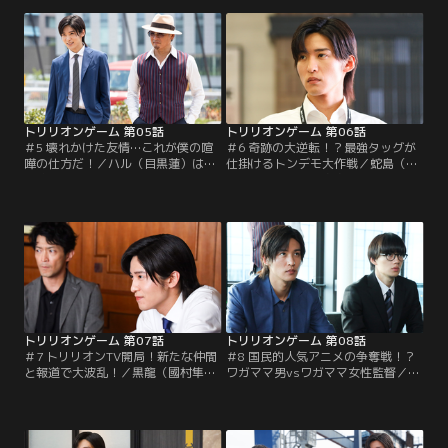
No.1のヒロト（黒羽麻璃央）に追放
莉子）にスマホゲーム事業への参入
を命じられたハルは店の売上トップ
を提案。ドラゴンバンク社の開発プ
になると豪語し…。
ロデューサーを引き抜く計画も立て
るが…。
トリリオンゲーム 第05話
トリリオンゲーム 第06話
＃5 壊れかけた友情…これが僕の喧
＃6 奇跡の大逆転！？最強タッグが
嘩の仕方だ！／ハル（目黒蓮）は祁
仕掛けるトンデモ大作戦／蛇島（鈴
答院（吉川晃司）に、大手芸能事務
木浩介）と桜（原嘉孝）が対立し、
所の買収を持ち掛ける。その後資金
間に入ったガク（佐野勇斗）は…。
を引き出しハルがいなくなるが、ガ
一方、ハル（目黒蓮）は神（塚本高
ク（佐野勇斗）はゲームを開発する
史）退陣のため奔走するが、ゴップ
決意を固め…。
ロ株主総会当日、事件が！
トリリオンゲーム 第07話
トリリオンゲーム 第08話
＃7 トリリオンTV開局！新たな仲間
＃8 国民的人気アニメの争奪戦！？
と報道で大波乱！／黒龍（國村隼）
ワガママ男vsワガママ女性監督／動
がネットテレビを開局したハル（目
画配信サービスのD-REX社に一発逆
黒蓮）たちを潰しに動く中、ハルた
転するため、人気アニメスタジオ・
ちはプロデューサーの功刀（津田健
ポポラの新作独占配信をぶち上げた
次郎）と人気アナ・あかり（百田夏
ハル（目黒蓮）は、ガク（佐野勇