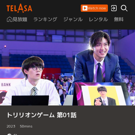
Watch now
見放題
ランキング
ジャンル
レンタル
無料
は
トリリオンゲーム 第01話
2023
58
mins