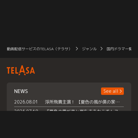
動画配信サービスのTELASA（テラサ）
ジャンル
国内ドラマ一覧（
NEWS
See all
2026.08.01
浮所飛貴主演！ 【夏色の風が僕の家にやってきた】 本日よりテラサで独占配信スタート！
2026.07.18
『夏色の雲が恋と嵐をまきおこす』スペシャルメイキング 【Part1】2026年７月18日（土）23時30分～配信スタート！話題のシーンの裏側を大公開！豪華キャスト大集合！ 『武宮家 真夏の家族会議』開催！
2026.07.15
救命医・遥（今田）の《心揺さぶる過去》や、 麻酔科医・権野（船越英一郎）の《謎多きプライベート》など… 《知られざるエピソード》を独占配信！