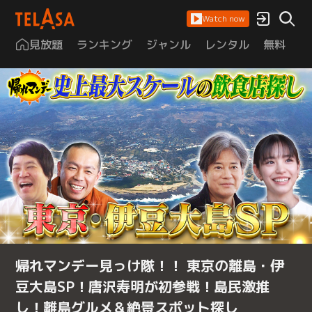
Watch now
見放題
ランキング
ジャンル
レンタル
無料
は
帰れマンデー見っけ隊！！ 東京の離島・伊
豆大島SP！唐沢寿明が初参戦！島民激推
し！離島グルメ＆絶景スポット探し