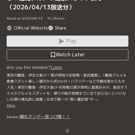
（2026/04/13放送分）
Aired on 2026/04/13
1
h
24
mins
Official Website
Share
Play
Watch Later
Are you the member?
Login
東京の離島・伊豆大島SP！唐沢寿明が初参戦！島民激推し！離島グルメ＆
絶景スポット探し／都内から約100分！バスツアーなど今観光客からも大
人気！東京の離島・伊豆大島SP 初参戦の唐沢寿明と當真あみが、島民オス
スメのグルメ＆スポットを、帰りの船の時間までに全て巡らないといけな
い日帰り弾丸旅に挑戦！日本で唯一の“黒い裏砂漠”や…。
More
帰れマンデー見っけ隊！！
Series: