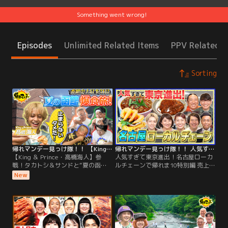
Something went wrong!
Episodes
Unlimited Related Items
PPV Related I
Sorting
帰れマンデー見っけ隊！！ 【King ＆ Prince・高橋海人】参戦！タカトシ＆サンドと“夏の函館”爆食旅！（2026/08/03放送分）
帰れマンデー見っけ隊！！ 人気すぎて東京進出！名古屋ローカルチェーンで帰れま10特別編 売上1位メニューを当てないと「食べれま店」！（2026/07/27放送分）
【King ＆ Prince・高橋海人】参
人気すぎて東京進出！名古屋ローカ
戦！タカトシ＆サンドと“夏の函
ルチェーンで帰れま10特別編 売上1
館”爆食旅！／夏の旅行先として人
位メニューを当てないと「食べれま
New
気を集める【北海道・函館】を舞台
店」！／今全国で大行列！ 人気すぎ
に、 【タカアンドトシ】と【サンド
て東京進出した名古屋ローカルチェ
ウィッチマン】が、およそ半年ぶり
ーンで帰れま10特別編 【うま辛料理
に集結！ 【King ＆ Prince・高橋海
のオンパレード！名古屋のソウルフ
人】を迎え、絶品グルメを探す旅
ード『味仙』】 【味噌好き県民の胃
へ！
袋を鷲掴み！『みそかつ 矢場と