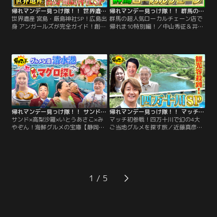
帰れマンデー見っけ隊！！ 世界遺産 宮島・厳島神社SP！広島出身 アンガールズが完全ガイド！創業100年を超える老舗名店を探す旅（2026/06/15放送分）
帰れマンデー見っけ隊！！ 群馬の超人気ローカルチェーン店で帰れま10特別編！（2026/06/08放送分）
世界遺産 宮島・厳島神社SP！広島出
群馬の超人気ローカルチェーン店で
身 アンガールズが完全ガイド！創業
帰れま10特別編！／中山秀征＆井森
100年を超える老舗名店を探す旅／
美幸＆タイムマシーン3号関太とい
行ってみたい世界遺産ランキング1
う 最強群馬軍団とミラノ五輪「神実
位！観光客が過去最多を更新
況」で話題の 高橋成美が参戦！
中！“神の島”宮島・厳島神社SP 海上
2026年のいま特に人気を誇る、群馬
の大鳥居で知られる厳島神社や、空
ローカルチェーン店を巡り売上1位
海が修行したことから“開運の山”と
を当てる旅 当てられないとその店で
呼ばれる弥山など 意外と知らない観
は実食無しで即移動という過酷ルー
光地・宮島を地元・広島出身のアン
ル 群馬県民のお祝いといえばココ！
ガールズがガイド！
帰れマンデー見っけ隊！！ サンド×高梨沙羅×いとうあさこ×みやぞん！海鮮グルメの宝庫【静岡県・清水港】で爆食＆開運旅！（2026/06/01放送分）
帰れマンデー見っけ隊！！ マッチ初参戦！四万十川で幻の4大ご当地グルメを探す旅（2026/05/25放送分）
サンド×高梨沙羅×いとうあさこ×み
マッチ初参戦！四万十川で幻の4大
やぞん！海鮮グルメの宝庫【静岡
ご当地グルメを探す旅／近藤真彦・
県・清水港】で爆食＆開運旅！／旅
ゆうちゃみが参戦！今がベストシー
の舞台は、今、世界のクルーズ船や
ズン！高知県・四万十川で幻の4大
バスツアーが殺到！グルメな港町
ご当地食材探し！今まさに旬を迎え
【静岡県・清水港】絶品マグログル
る「天然うなぎ」と「天然鮎」 さら
メに、開運スポット 清水の魅力をぎ
に幻と言われる「四万十牛」、高知
ゅっと詰め込んだ“開運グルメ旅”！
限定「ビリガツオ」とは！？グルメ
1
サンドウィッチマンと旅を共にする
探しで四万十川をまさかの川下り！
のは…ミラノ・コルティナオリンピ
四万十川を代表する絶景スポット沈
ックで…。
下橋にマッチ大興奮！