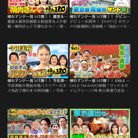
ん』】…。
帰れマンデー見っけ隊！！ 趣里＆眞栄田郷敦＆板垣李光人が参戦！焼肉きんぐで帰れま10！（2026/07/13放送分）
帰れマンデー見っけ隊！！ デビュー30周年！【PUFFY】がサンドの秘境旅に初参戦！“渓谷ハイキング”で人気！東京・青梅で絶品グルメ探しの旅！（2026/07/13放送分）
趣里＆眞栄田郷敦＆板垣李光人が参
デビュー30周年！【PUFFY】がサン
戦！焼肉きんぐで帰れま10！／新ド
ドの秘境旅に初参戦！“渓谷ハイキ
ラマから趣里・眞栄田郷敦・板垣李
ング”で人気！東京・青梅で絶品グ
光人が参戦！ 今、日本全国で大行
ルメ探しの旅！／旅の舞台は、豊か
列！ 売上日本一の焼肉食べ放題チェ
な自然が広がる【東京都・青梅市】
ーン【焼肉きんぐ】で帰れま10！ グ
夏のハイキングスポットとして人気
ランドメニューを大幅リニューアル
を集める【御岳渓谷】で、 地元なら
した焼肉きんぐでは 高級店でお馴染
ではの絶品グルメを探す秘境旅！
みの希少部位などの絶品メニューが
【サンドウィッチマン】と旅を共に
続々登場！ 趣里が父・水谷豊の意外
するのは…。
な素顔を語る！
帰れマンデー見っけ隊！！ 今田美桜が房総半島バスツアーの大人気店で帰れま10特別編！（2026/07/06放送分）
帰れマンデー見っけ隊！！ EXILE TAKAHIRO参戦！サンド＆タイムマシーン3号 秩父鉄道で巡る！初夏の埼玉県「秩父・長瀞」で爆笑＆爆食旅！（2026/06/22放送分）
今田美桜が房総半島バスツアーの大
EXILE TAKAHIRO参戦！サンド＆タ
人気店で帰れま10特別編！／今田美
イムマシーン3号 秩父鉄道で巡る！
桜が参戦！初夏の房総半島でバスツ
初夏の埼玉県「秩父・長瀞」で爆笑
アー客に大人気のグルメスポットを
＆爆食旅！／旅の舞台は、今話題の
巡り 売り上げ1位を当て続ける旅！
新スポットが続々オープンしている
400社以上のバスツアーが殺到「激
初夏の埼玉県【長瀞・秩父】！今回
レア！国産グルメ店」 高級海鮮から
は秩父鉄道に乗って、オープン1年
肉、ラーメンまで食べ放題！「絶品
以内の飲食店を探しながら旅をする
浜焼き店」 3000品が集結「房総お
特別ルール！サンドウィッチマンと
土産テーマパーク」…。
旅を共にするのは…。