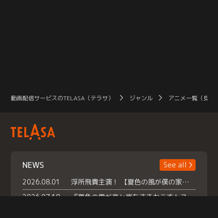
動画配信サービスのTELASA（テラサ）
ジャンル
アニメ一覧（見放
NEWS
See all
2026.08.01
浮所飛貴主演！ 【夏色の風が僕の家にやってきた】 本日よりテラサで独占配信スタート！
2026.07.18
『夏色の雲が恋と嵐をまきおこす』スペシャルメイキング 【Part1】2026年７月18日（土）23時30分～配信スタート！話題のシーンの裏側を大公開！豪華キャスト大集合！ 『武宮家 真夏の家族会議』開催！
2026.07.15
救命医・遥（今田）の《心揺さぶる過去》や、 麻酔科医・権野（船越英一郎）の《謎多きプライベート》など… 《知られざるエピソード》を独占配信！