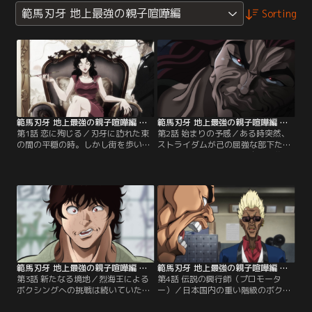
範馬刃牙 地上最強の親子喧嘩編
Sorting
範馬刃牙 地上最強の親子喧嘩編 第01話
範馬刃牙 地上最強の親子喧嘩編 第02話
第1話 恋に殉じる／刃牙に訪れた束
第2話 始まりの予感／ある時突然、
の間の平穏の時。しかし街を歩いて
ストライダムが己の屈強な部下たち
いると不良にからまれてしまう。そ
にありとあらゆる方法で自分を襲う
こに刃牙の母親の部下であった栗谷
ように指令を出す。その理由は範馬
川が現れてその場を仲裁する。その
勇次郎と本気で戦う為の訓練だとい
後、刃牙は栗谷川と母である朱沢江
う。一方その頃、徳川光成が日本の
珠と父、範馬勇次郎についての会話
首相を呼び出し、来るべき勇次郎と
を始める。
刃牙の闘いについてある指示を出
す。
範馬刃牙 地上最強の親子喧嘩編 第03話
範馬刃牙 地上最強の親子喧嘩編 第04話
第3話 新たなる境地／烈海王による
第4話 伝説の興行師（プロモータ
ボクシングへの挑戦は続いていたの
ー）／日本国内の重い階級のボクシ
だが、烈はジムに行ってもボクシン
ングの強豪たちを軒並みなぎ倒して