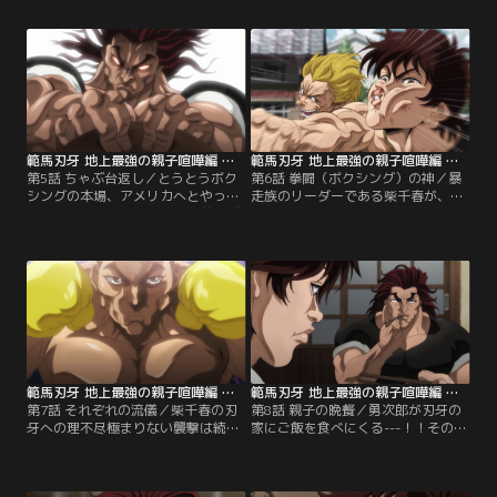
グのトレーニングをすることはな
しまった烈のもとに、アメリカの伝
く、中国拳法の鍛錬法を続けてい
説的プロモーターであるカイザーが
た。そんな烈をみて東洋太平洋のタ
訪ねてくる。カイザーは、そこで烈
イトル保持者である麻仁がスパーリ
の圧倒的な実力を目の当たりにし、
ングをしようと持ちかける。
烈をボクシングの本場であるアメリ
カへと誘う。
範馬刃牙 地上最強の親子喧嘩編 第05話
範馬刃牙 地上最強の親子喧嘩編 第06話
第5話 ちゃぶ台返し／とうとうボク
第6話 拳闘（ボクシング）の神／暴
シングの本場、アメリカへとやって
走族のリーダーである柴千春が、い
きた烈海王。しかもいきなり前ヘヴ
きなり何の説明もなく刃牙に闘いを
ィ級チャンピオン、ワーレフとの試
挑んでくる。しかも倒されても何度
合が組まれることに。その頃、日本
も何度も。その頃、アメリカにいる
ではあの最強の生物である範馬勇次
烈海王は歴戦のボクサー、スモーキ
郎が刃牙の家を訪れ、刃牙が淹れた
ン・ジョーとの対戦が始まろうとし
珈琲を味わっていた。
ていた。
範馬刃牙 地上最強の親子喧嘩編 第07話
範馬刃牙 地上最強の親子喧嘩編 第08話
第7話 それぞれの流儀／柴千春の刃
第8話 親子の晩餐／勇次郎が刃牙の
牙への理不尽極まりない襲撃は続い
家にご飯を食べにくる---！！その報
ていた。何度倒されても立ち上がっ
が日本首相官邸を激震させ、まるで
てくる千春に対し刃牙は畏敬の念を
戦争が起きたかのような警戒態勢が
持ち、自身も千春のような戦い方を
敷かれることに。そんな中、勇次郎