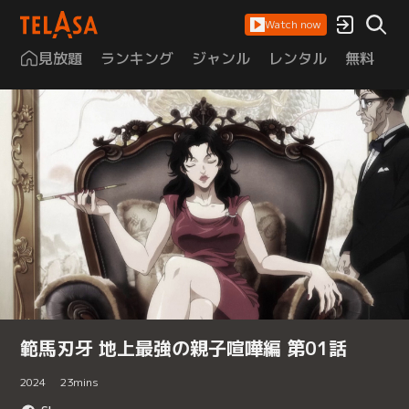
Watch now
見放題
ランキング
ジャンル
レンタル
無料
は
範馬刃牙 地上最強の親子喧嘩編 第01話
2024
23
mins