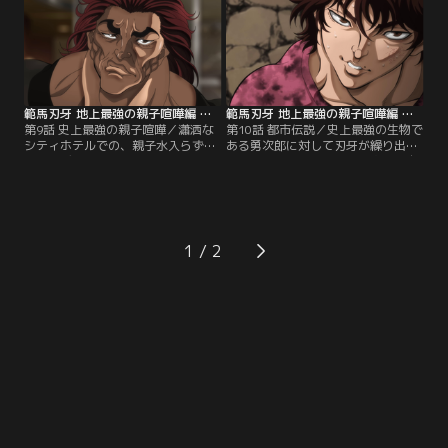
試みる。その頃、烈海王は不屈のボ
が現れ刃牙の用意したご飯とおかず
クサー、スモーキン・ジョーの強烈
が並ぶちゃぶ台の前へと座る！！
な一撃を喰らい、ダウンを喫してい
た。
範馬刃牙 地上最強の親子喧嘩編 第09話
範馬刃牙 地上最強の親子喧嘩編 第10話
第9話 史上最強の親子喧嘩／瀟洒な
第10話 都市伝説／史上最強の生物で
シティホテルでの、親子水入らずの
ある勇次郎に対して刃牙が繰り出し
優雅なディナーを堪能した刃牙と勇
た技は、ゴキブリの動きを完全に自
次郎。しかし、その暖かく満ち足り
らの身体に取り込んだゴキブリタッ
た時間は長くは続かなかった。刃牙
クルだった。そんな熾烈極まる二人
の勇次郎に対する挑発から始まった
の闘いを一目でも見ようと日本中か
喧嘩は、かつてないレベルの闘いへ
ら人が集まり始める。
と発展していく。
1