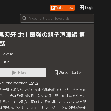
Watch now
Login
馬刃牙 地上最強の親子喧嘩編 第
6話
23
mins
Share
Play
Watch Later
 you the member?
Login
話 拳闘（ボクシング）の神／暴走族のリーダーである柴
が、いきなり何の説明もなく刃牙に闘いを挑んでくる。
も倒されても何度も何度も。その頃、アメリカにいる烈
は歴戦のボクサー、スモーキン・ジョーとの対戦が始ま