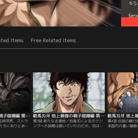
ろう
Seri
ated Items
Free Related Items
範馬刃牙 地上最強の親子喧嘩編 第02話
範馬刃牙 地上最強の親子喧嘩編 第03話
ある時突然、ストラ
第3話 新たなる境地／烈海王によるボクシ
第4話 伝説の興
たちにありとあら
ングへの挑戦は続いていたのだが、烈はジ
本国内の重い階級
うに指令を出す。
ムに行ってもボクシングのトレーニングを
を軒並みなぎ倒し
本気で戦う為の訓
することはなく、中国拳法の鍛錬法を続け
アメリカの伝説的