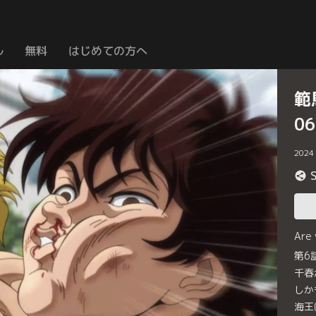
ル
無料
はじめての方へ
範
0
2024
Are
第6
千春
しか
海王