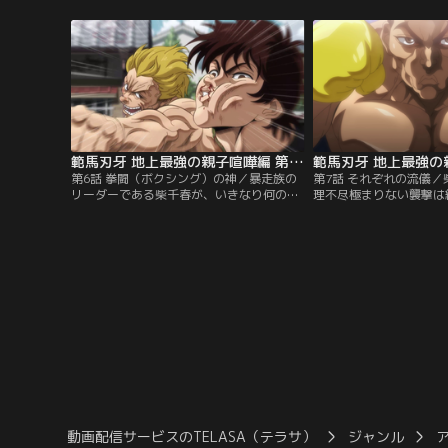
る。その後、刃牙は栗谷川と母である朱沢
練だという。一方その頃
江珠と父、範馬勇次郎についての会話を始
の首相を呼び出し、来る
める。
の闘いについてある指示
範馬刃牙 地上最強の親子喧嘩編 第06話
第6話 拳闘（ボクシング）の神／暴走族の
第7話 それぞれの流儀
リーダーである柴千春が、いきなり何の説
理不尽極まりない襲撃は
明もなく刃牙に闘いを挑んでくる。しかも
倒されても立ち上がって
倒されても何度も何度も。その頃、アメリ
牙は畏敬の念を持ち、自
カにいる烈海王は歴戦のボクサー、スモー
戦い方を試みる。その頃
キン・ジョーとの対戦が始まろうとしてい
ボクサー、スモーキン・
た。
撃を喰らい、ダウンを喫
動画配信サービスのTELASA（テラサ）
ジャンル