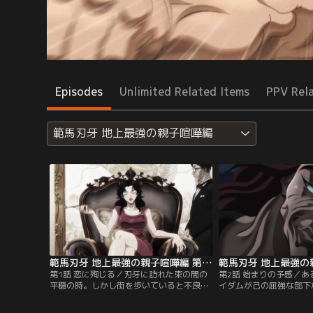
Episodes
Unlimited Related Items
PPV Rel
範馬刃牙 地上最強の親子喧嘩編
範馬刃牙 地上最強の親子喧嘩編 第01話
第1話 恋に殉じる／刃牙に訪れた束の間の
第2話 始まりの予感／
平穏の時。しかし街を歩いていると不良に
イダムが己の屈強な部下
からまれてしまう。そこに刃牙の母親の部
ゆる方法で自分を襲うよ
下であった栗谷川が現れてその場を仲裁す
その理由は範馬勇次郎と