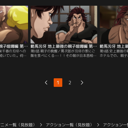
、徳川光成が日本
ていた。そんな烈をみて東洋太平洋のタイ
ザーが訪ねてくる
べき勇次郎と刃牙
トル保持者である麻仁がスパーリングをし
の圧倒的な実力を
を出す。
ようと持ちかける。
クシングの本場で
範馬刃牙 地上最強の親子喧嘩編 第07話
範馬刃牙 地上最強の親子喧嘩編 第08話
／柴千春の刃牙への
第8話 親子の晩餐／勇次郎が刃牙の家にご
第9話 史上最強
続いていた。何度
飯を食べにくる---！！その報が日本首相官
ホテルでの、親子
くる千春に対し刃
邸を激震させ、まるで戦争が起きたかのよ
ーを堪能した刃牙
身も千春のような
うな警戒態勢が敷かれることに。そんな
暖かく満ち足りた
、烈海王は不屈の
中、勇次郎が現れ刃牙の用意したご飯とお
た。刃牙の勇次郎
ジョーの強烈な一
かずが並ぶちゃぶ台の前へと座る！！
た喧嘩は、かつて
していた。
展していく。
1
2
アニメ一覧（見放題）
アクション一覧（見放題）
アクション一