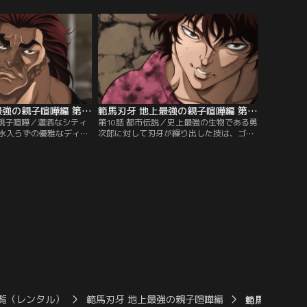
。カイザーは、そこで烈
頃、日本ではあの最強の生物である範馬勇
目の当たりにし、烈をボ
次郎が刃牙の家を訪れ、刃牙が淹れた珈琲
あるアメリカへと誘う。
を味わっていた。
範馬刃牙 地上最強の親子喧嘩編 第09話
範馬刃牙 地上最強の親子喧嘩編 第10話
の親子喧嘩／瀟洒なシティ
第10話 都市伝説／史上最強の生物である勇
水入らずの優雅なディナ
次郎に対して刃牙が繰り出した技は、ゴキ
と勇次郎。しかし、その
ブリの動きを完全に自らの身体に取り込ん
時間は長くは続かなかっ
だゴキブリタックルだった。そんな熾烈極
に対する挑発から始まっ
まる二人の闘いを一目でも見ようと日本中
ないレベルの闘いへと発
から人が集まり始める。
覧（レンタル）
範馬刃牙 地上最強の親子喧嘩編
範馬刃牙 地上