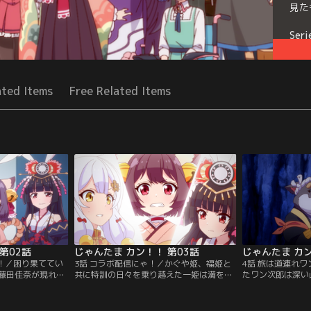
見た
Seri
ated Items
Free Related Items
第02話
じゃんたま カン！！ 第03話
じゃんたま カン
道！／困り果ててい
3話 コラボ配信にゃ！／かぐや姫、福姫と
4話 旅は道連れ
藤田佳奈が現れ
共に特訓の日々を乗り越えた一姫は満を持
たワン次郎は深い
を受けることにな
して、トップ配信者である姫川響とのコラ
人影も無く、どう
福姫と共に配信者
ボ配信をスタート！変則ルールでの麻雀対
も無い。とにかく
り、デビューに向
決が始まるが、一姫はどんどん不利な状況
るも、背後から野