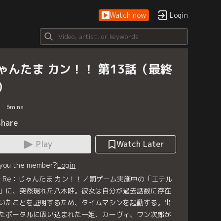
Watch now
Login
ゃんたま カン！！ 第13話（最終
）
6
mins
Share
Play
Watch Later
 you the member?
Login
話 Re：じゃんたま カン！！／罰ゲーム実施中の「エテル
」に、突然現れた八木唯。彼女は自分が過去話数に存在
いたことを証明するため、タイムマシンを起動する。出
たポータルに吸い込まれた一姫、カーヴィ、ワン次郎が