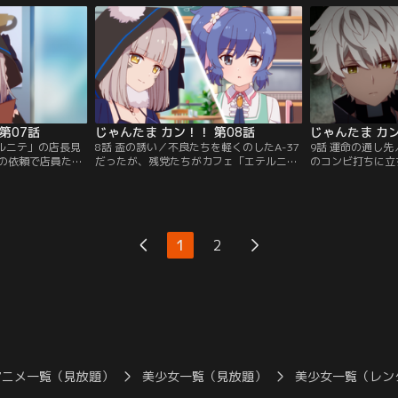
！
に追い詰められていってしまい……？
て……！？
第07話
じゃんたま カン！！ 第08話
じゃんたま カン
テルニテ」の店長見
8話 盃の誘い／不良たちを軽くのしたA-37
9話 運命の通し先
の依頼で店員たち
だったが、残党たちがカフェ「エテルニ
のコンビ打ちに立ち
「大凶」と占われ
テ」にやってきてしまう。勧誘を断ったA-
をしてくる不良た
ったが、配達の途中
37に対し、不良たちは麻雀での決着を申し
人は堂々と勝負す
れてしまい……？
出てくる。一飜市では麻雀で決まらないも
も「運命は絶対」
のは無い。果たして勝負の行方は……？
結末や如何に……
1
2
アニメ一覧（見放題）
美少女一覧（見放題）
美少女一覧（レン