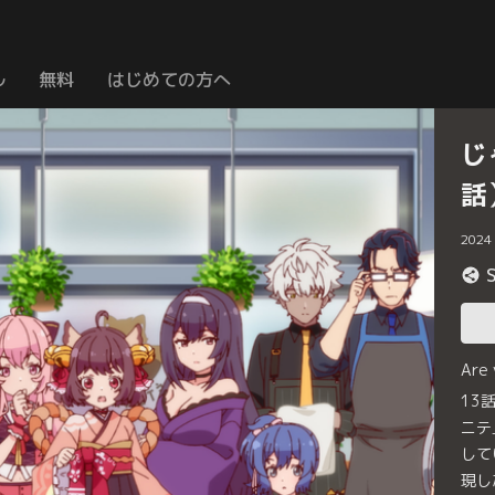
ル
無料
はじめての方へ
じ
話
2024
Are
13
ニテ
して
現し