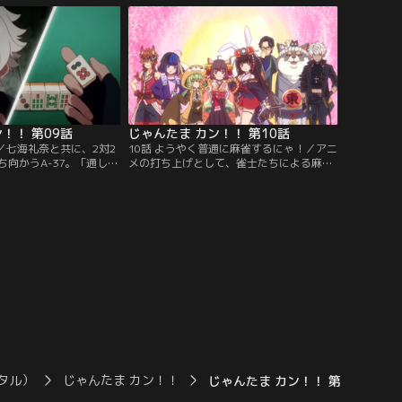
を聞かされ……。
！！ 第09話
じゃんたま カン！！ 第10話
／七海礼奈と共に、2対2
10話 ようやく普通に麻雀するにゃ！／アニ
向かうA-37。「通し」
メの打ち上げとして、雀士たちによる麻雀
ちを相手に、それでも二
大会が開催！Aブロックの雀士たちは、か
る。そんな不利な様相で
ぐや姫、一姫、姫川響、ゆずの四名。果た
と告げるカーヴィ。その
して勝利は誰の手に！？
！
タル）
じゃんたま カン！！
じゃんたま カン！！ 第13話（最