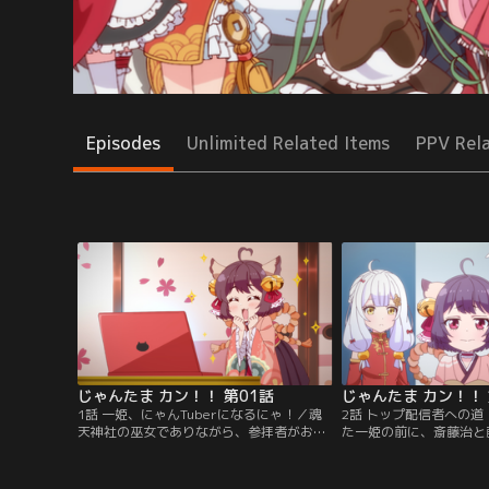
Episodes
Unlimited Related Items
PPV Rel
じゃんたま カン！！ 第01話
じゃんたま カン！！ 
1話 一姫、にゃんTuberになるにゃ！／魂
2話 トップ配信者への
天神社の巫女でありながら、参拝者がおら
た一姫の前に、斎藤治と
ずに時間を持て余していた一姫。普段は麻
る。二人のプロデュース
雀と食べ物以外に興味なさげな彼女だった
った一姫は、かぐや姫、
が、ある日暇つぶしに見た動画で「配信
ユニットを組むことにな