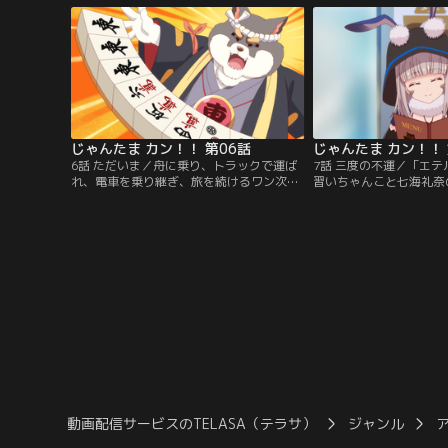
者」という存在を知り……？
けて特訓の日々が始まる
じゃんたま カン！！ 第06話
じゃんたま カン！！ 
6話 ただいま／舟に乗り、トラックで運ば
7話 三度の不運／「エ
れ、電車を乗り継ぎ、旅を続けるワン次郎
習いちゃんこと七海礼奈
とエイン。しかしながら二人の路銀が尽き
の占いをするカーヴィ。
かけてしまう。そんな彼らの目の前に麻雀
るも気にしないA-37だ
大会のチラシが。果たして勝負の行方は、
で不良の抗争に巻き込ま
そしてワン次郎が山にいた理由とは……！
動画配信サービスのTELASA（テラサ）
ジャンル