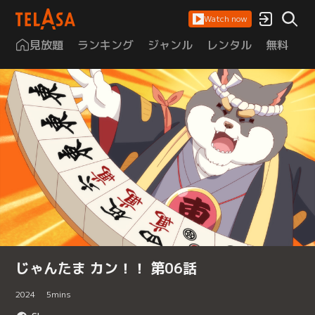
Watch now
見放題
ランキング
ジャンル
レンタル
無料
は
じゃんたま カン！！ 第06話
2024
5
mins