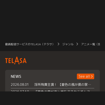
動画配信サービスのTELASA（テラサ）
ジャンル
アニメ一覧（見放
NEWS
See all
2026.08.01
浮所飛貴主演！ 【夏色の風が僕の家にやってきた】 本日よりテラサで独占配信スタート！
2026.07.18
『夏色の雲が恋と嵐をまきおこす』スペシャルメイキング 【Part1】2026年７月18日（土）23時30分～配信スタート！話題のシーンの裏側を大公開！豪華キャスト大集合！ 『武宮家 真夏の家族会議』開催！
2026.07.15
救命医・遥（今田）の《心揺さぶる過去》や、 麻酔科医・権野（船越英一郎）の《謎多きプライベート》など… 《知られざるエピソード》を独占配信！