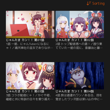
Sorting
じゃんたま カン！！ 第01話
じゃんたま カン！！ 第02話
1話 一姫、にゃんTuberになるに
2話 トップ配信者への道！／困り果
ゃ！／魂天神社の巫女でありなが
てていた一姫の前に、斎藤治と藤田
ら、参拝者がおらずに時間を持て余
佳奈が現れる。二人のプロデュース
していた一姫。普段は麻雀と食べ物
を受けることになった一姫は、かぐ
以外に興味なさげな彼女だったが、
や姫、福姫と共に配信者ユニットを
ある日暇つぶしに見た動画で「配信
組むことになり、デビューに向けて
者」という存在を知り……？
特訓の日々が始まる！
じゃんたま カン！！ 第03話
じゃんたま カン！！ 第04話
3話 コラボ配信にゃ！／かぐや姫、
4話 旅は道連れワン／ある日、目を
福姫と共に特訓の日々を乗り越えた
覚ましたワン次郎は深い山の中にい
一姫は満を持して、トップ配信者で
た。周囲には人影も無く、どうして
ある姫川響とのコラボ配信をスター
ここに居るのか記憶も無い。とにか