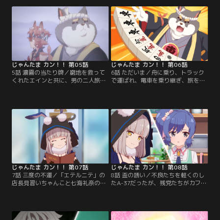
ト！変則ルールでの麻雀対決が始ま
く麓に向かって歩みを進めるも、背
るが、一姫はどんどん不利な状況に
後から野生動物の唸り声がし
追い詰められていってしまい……？
て……！？
じゃんたま カン！！ 第05話
じゃんたま カン！！ 第06話
5話 濃霧の当たり牌／窮地を救って
6話 ただいま／舟に乗り、トラック
くれたエインと共に、男の二人旅を
で運ばれ、電車を乗り継ぎ、旅を続
続けるワン次郎。一飜市まではかな
けるワン次郎とエイン。しかしなが
り距離があるものの、ワン次郎は気
ら二人の路銀が尽きかけてしまう。
楽な様子。しかし途中で渡し舟に乗
そんな彼らの目の前に麻雀大会のチ
った二人は、船頭から不吉な話を聞
ラシが。果たして勝負の行方は、そ
かされ……。
してワン次郎が山にいた理由と
は……！
じゃんたま カン！！ 第07話
じゃんたま カン！！ 第08話
7話 三度の不運／「エテルニテ」の
8話 盃の誘い／不良たちを軽くのし
店長見習いちゃんこと七海礼奈の依
たA-37だったが、残党たちがカフェ
頼で店員たちの占いをするカーヴ
「エテルニテ」にやってきてしま
ィ。「大凶」と占われるも気にしな
う。勧誘を断ったA-37に対し、不良
いA-37だったが、配達の途中で不良
たちは麻雀での決着を申し出てく
の抗争に巻き込まれてしまい……？
る。一飜市では麻雀で決まらないも