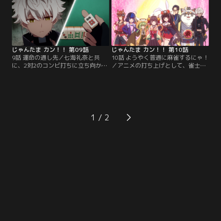
のは無い。果たして勝負の行方
は……？
じゃんたま カン！！ 第09話
じゃんたま カン！！ 第10話
9話 運命の通し先／七海礼奈と共
10話 ようやく普通に麻雀するにゃ！
に、2対2のコンビ打ちに立ち向かう
／アニメの打ち上げとして、雀士た
A-37。「通し」をしてくる不良たち
ちによる麻雀大会が開催！Aブロッ
を相手に、それでも二人は堂々と勝
クの雀士たちは、かぐや姫、一姫、
負する。そんな不利な様相でも「運
姫川響、ゆずの四名。果たして勝利
命は絶対」と告げるカーヴィ。その
は誰の手に！？
結末や如何に……！
1