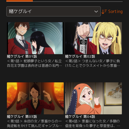
賭ケグルイ
Sorting
賭ケグルイ 第01話
賭ケグルイ 第02話
＜第1話＞ 蛇喰夢子という女／私立
＜第2話＞ つまんない女／夢子に負
百花王学園は表向きは普通の名門校
けたことでクラスメイトから家畜の
だが、実態は生徒の序列をギャンブ
ように扱われる芽亜里。鈴井はポチ
ルで決めるという掟が支配する学
ミケ制と呼ばれるこの階級制度を始
園。鈴井涼太はクラスで一番ギャン
めたのは生徒会長の桃喰綺羅莉であ
ブルが強い早乙女芽亜里から家畜の
り、彼女が率いる生徒会は学園最強
ような扱いを受けていた。そんな鈴
のギャンブル集団だと夢子に語る。
井のクラスに、黒髪の美少女・蛇喰
しかし少しも怖がる様子を見せない
夢子が転校してくる。まだ学園の掟
夢子。そんな彼女の活躍を聞きつけ
を知らない夢子に対し、さっそく芽
た1年生の生徒会役員・皇伊月
亜里は…。
が…。
賭ケグルイ 第03話
賭ケグルイ 第04話
＜第3話＞ 糸目の女／家畜からの一
＜第4話＞ 家畜になった女／多額の
発逆転をかけて挑んだギャンブル
借金を背負った夢子と芽亜里は、生