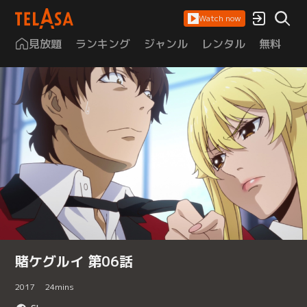
Watch now
見放題
ランキング
ジャンル
レンタル
無料
は
賭ケグルイ 第06話
2017
24
mins