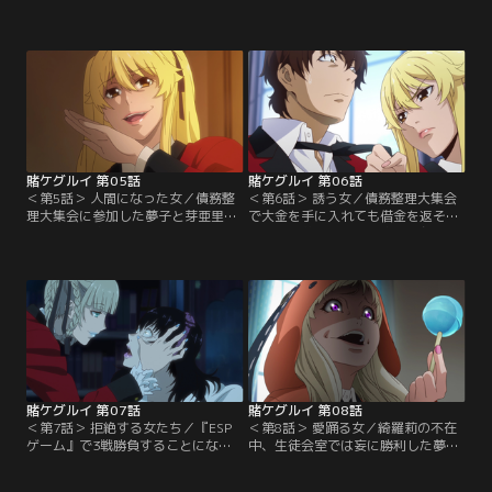
『生か死か』で、芽亜里は生徒会役
徒会が作成した人生計画表通りに今
員の西洞院百合子に敗北してしま
後の人生を送ることを強いられる。
う。その姿を偶然見ていた夢子も、
さらに別クラスの男子生徒・木渡潤
同じギャンブルで百合子と一戦交え
が夢子に目をつけ、いやらしい命令
ることに。追い詰められた芽亜里を
に従わせようとする。そんな折、生
標的にする百合子は「人間として下
徒会主催の債務整理大集会が開催さ
の下」だと夢子が挑発すると、怒り
れることに。借金返済をかけて4人1
の表情を見せる百合子。そして白熱
組で行われる『二枚インディアンポ
する勝負が佳境を迎えたとき…。
ーカー』に…。
賭ケグルイ 第05話
賭ケグルイ 第06話
＜第5話＞ 人間になった女／債務整
＜第6話＞ 誘う女／債務整理大集会
理大集会に参加した夢子と芽亜里
で大金を手に入れても借金を返そう
は、木渡、家畜の蕾奈々美とともに
としない夢子。彼女は家畜に与えら
『二枚インディアンポーカー』で争
れた特権を使って生徒会長の綺羅莉
っていた。虚偽の借金を申告してこ
にギャンブルを申し込もうとする。
のギャンブルに参加した木渡は家畜
しかし夢子に執心する美化委員・生
から搾取してやると豪語していた
志摩妄が突然現れ、『ESPゲーム』
が、夢子と芽亜里の巧みなブラフに
というギャンブルを持ちかける。命
翻弄されチップを減らしていく。そ
賭けのギャンブルを喜々として受け
してゲームが進むにつれ、勝負の行
る夢子。彼女の身を案じる鈴井だ
方は木渡と組んで…。
が……。
賭ケグルイ 第07話
賭ケグルイ 第08話
＜第7話＞ 拒絶する女たち／『ESP
＜第8話＞ 愛踊る女／綺羅莉の不在
ゲーム』で3戦勝負することになっ
中、生徒会室では妄に勝利した夢子
た夢子と妄。1戦目のカード並べに
についての会議が開かれる。その結
勝利した妄は、銃を撃つのは危険だ
果、現役アイドルで生徒会広報の夢