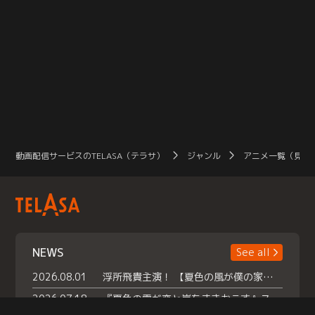
動画配信サービスのTELASA（テラサ）
ジャンル
アニメ一覧（見放
NEWS
See all
2026.08.01
浮所飛貴主演！ 【夏色の風が僕の家にやってきた】 本日よりテラサで独占配信スタート！
2026.07.18
『夏色の雲が恋と嵐をまきおこす』スペシャルメイキング 【Part1】2026年７月18日（土）23時30分～配信スタート！話題のシーンの裏側を大公開！豪華キャスト大集合！ 『武宮家 真夏の家族会議』開催！