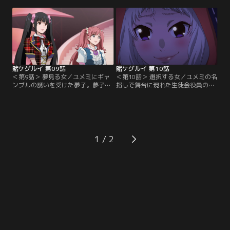
と話す夢子の警告を無視して引き金
見弖ユメミが夢子の次の相手に名乗
を引く。なぜそれほどまで命がけの
りをあげ、会計の豆生田楓が彼女の
ギャンブルを求めるのかを夢子に尋
補佐を引き受ける。ユメミは『一流
ねられると、妄は綺羅莉とギャンブ
アイドル決定戦 バトっていいと
ルで対決した時の記憶を、恍惚とし
も！』というギャンブル対決を夢子
た笑みを浮かべながら語り始めた。
に申し込み、ユメミが勝った場合
は…。
賭ケグルイ 第09話
賭ケグルイ 第10話
＜第9話＞ 夢見る女／ユメミにギャ
＜第10話＞ 選択する女／ユメミの名
ンブルの誘いを受けた夢子。夢子は
指しで舞台に現れた生徒会役員の豆
「負けたらアイドルになる」という
生田に、公式戦の権利を行使する夢
不利な条件を受ける代わりに、ユメ
子。すると仮面を被った副会長が現
ミの本音を録音して、ユメミもリス
れ、オリジナルギャンブル『選択ポ
クを負うように脅迫した。夢子に脅
ーカー』による勝負を2人に提案す
迫の手がかりとなる手紙を送った人
る。より強い役が勝つか、より弱い
物とは？ユメミが用意したギャンブ
役が勝つか、賭け金を多く積んだ方
1
ル『一流アイドル決定戦 バトってい
が選択できるというルールを説明す
いとも！』はバラエティ番組のよう
る副会長。しかし芽亜里や伊月は、
に盛り上がるが…。
このギャンブルにおいて…。