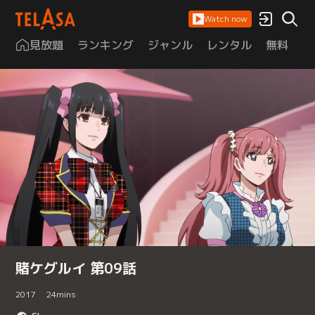
Watch now
見放題
ランキング
ジャンル
レンタル
無料
は
賭ケグルイ 第09話
2017
24
mins