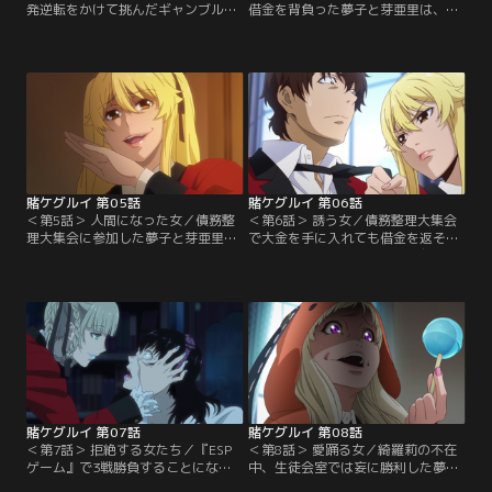
発逆転をかけて挑んだギャンブル
借金を背負った夢子と芽亜里は、生
『生か死か』で、芽亜里は生徒会役
徒会が作成した人生計画表通りに今
員の西洞院百合子に敗北してしま
後の人生を送ることを強いられる。
う。その姿を偶然見ていた夢子も、
さらに別クラスの男子生徒・木渡潤
同じギャンブルで百合子と一戦交え
が夢子に目をつけ、いやらしい命令
ることに。追い詰められた芽亜里を
に従わせようとする。そんな折、生
標的にする百合子は「人間として下
徒会主催の債務整理大集会が開催さ
の下」だと夢子が挑発すると、怒り
れることに。借金返済をかけて4人1
の表情を見せる百合子。そして白熱
組で行われる『二枚インディアンポ
する勝負が佳境を迎えたとき…。
ーカー』に…。
賭ケグルイ 第05話
賭ケグルイ 第06話
＜第5話＞ 人間になった女／債務整
＜第6話＞ 誘う女／債務整理大集会
理大集会に参加した夢子と芽亜里
で大金を手に入れても借金を返そう
は、木渡、家畜の蕾奈々美とともに
としない夢子。彼女は家畜に与えら
『二枚インディアンポーカー』で争
れた特権を使って生徒会長の綺羅莉
っていた。虚偽の借金を申告してこ
にギャンブルを申し込もうとする。
のギャンブルに参加した木渡は家畜
しかし夢子に執心する美化委員・生
から搾取してやると豪語していた
志摩妄が突然現れ、『ESPゲーム』
が、夢子と芽亜里の巧みなブラフに
というギャンブルを持ちかける。命
翻弄されチップを減らしていく。そ
賭けのギャンブルを喜々として受け
してゲームが進むにつれ、勝負の行
る夢子。彼女の身を案じる鈴井だ
方は木渡と組んで…。
が……。
賭ケグルイ 第07話
賭ケグルイ 第08話
＜第7話＞ 拒絶する女たち／『ESP
＜第8話＞ 愛踊る女／綺羅莉の不在
ゲーム』で3戦勝負することになっ
中、生徒会室では妄に勝利した夢子
た夢子と妄。1戦目のカード並べに
についての会議が開かれる。その結