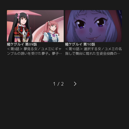
勝利した妄は、銃を撃つのは危険だ
果、現役アイドルで生徒会広報の夢
と話す夢子の警告を無視して引き金
見弖ユメミが夢子の次の相手に名乗
を引く。なぜそれほどまで命がけの
りをあげ、会計の豆生田楓が彼女の
ギャンブルを求めるのかを夢子に尋
補佐を引き受ける。ユメミは『一流
ねられると、妄は綺羅莉とギャンブ
アイドル決定戦 バトっていいと
ルで対決した時の記憶を、恍惚とし
も！』というギャンブル対決を夢子
た笑みを浮かべながら語り始めた。
に申し込み、ユメミが勝った場合
は…。
賭ケグルイ 第09話
賭ケグルイ 第10話
＜第9話＞ 夢見る女／ユメミにギャ
＜第10話＞ 選択する女／ユメミの名
ンブルの誘いを受けた夢子。夢子は
指しで舞台に現れた生徒会役員の豆
「負けたらアイドルになる」という
生田に、公式戦の権利を行使する夢
不利な条件を受ける代わりに、ユメ
子。すると仮面を被った副会長が現
ミの本音を録音して、ユメミもリス
れ、オリジナルギャンブル『選択ポ
クを負うように脅迫した。夢子に脅
ーカー』による勝負を2人に提案す
迫の手がかりとなる手紙を送った人
る。より強い役が勝つか、より弱い
物とは？ユメミが用意したギャンブ
役が勝つか、賭け金を多く積んだ方
1
ル『一流アイドル決定戦 バトってい
が選択できるというルールを説明す
いとも！』はバラエティ番組のよう
る副会長。しかし芽亜里や伊月は、
に盛り上がるが…。
このギャンブルにおいて…。