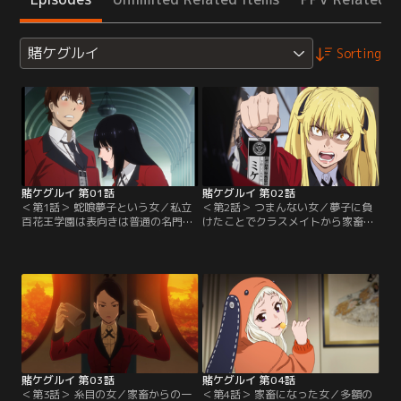
賭ケグルイ
Sorting
賭ケグルイ 第01話
賭ケグルイ 第02話
＜第1話＞ 蛇喰夢子という女／私立
＜第2話＞ つまんない女／夢子に負
百花王学園は表向きは普通の名門校
けたことでクラスメイトから家畜の
だが、実態は生徒の序列をギャンブ
ように扱われる芽亜里。鈴井はポチ
ルで決めるという掟が支配する学
ミケ制と呼ばれるこの階級制度を始
園。鈴井涼太はクラスで一番ギャン
めたのは生徒会長の桃喰綺羅莉であ
ブルが強い早乙女芽亜里から家畜の
り、彼女が率いる生徒会は学園最強
ような扱いを受けていた。そんな鈴
のギャンブル集団だと夢子に語る。
井のクラスに、黒髪の美少女・蛇喰
しかし少しも怖がる様子を見せない
夢子が転校してくる。まだ学園の掟
夢子。そんな彼女の活躍を聞きつけ
を知らない夢子に対し、さっそく芽
た1年生の生徒会役員・皇伊月
亜里は…。
が…。
賭ケグルイ 第03話
賭ケグルイ 第04話
＜第3話＞ 糸目の女／家畜からの一
＜第4話＞ 家畜になった女／多額の