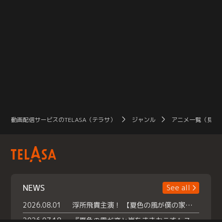
動画配信サービスのTELASA（テラサ）
ジャンル
アニメ一覧（見放
NEWS
See all
2026.08.01
浮所飛貴主演！ 【夏色の風が僕の家にやってきた】 本日よりテラサで独占配信スタート！
2026.07.18
『夏色の雲が恋と嵐をまきおこす』スペシャルメイキング 【Part1】2026年７月18日（土）23時30分～配信スタート！話題のシーンの裏側を大公開！豪華キャスト大集合！ 『武宮家 真夏の家族会議』開催！