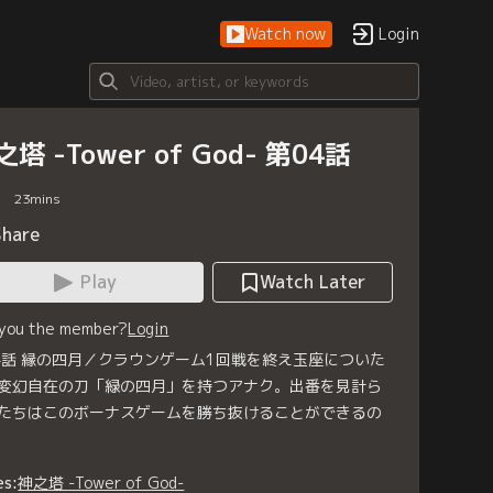
Watch now
Login
塔 -Tower of God- 第04話
23
mins
Share
Play
Watch Later
 you the member?
Login
4話 縁の四月／クラウンゲーム1回戦を終え玉座についた
変幻自在の刀「緑の四月」を持つアナク。出番を見計ら
たちはこのボーナスゲームを勝ち抜けることができるの
es:
神之塔 -Tower of God-