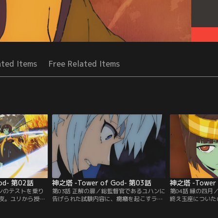
ated Items
Free Related Items
od- 第02話
神之塔 -Tower of God- 第03話
神之塔 -Tower 
ドンのテストを乗り
第03話 正解の扉／総監督官であるユハンに
第04話 縁の四月
夜。ユリから授か
告げられた試験内容に、癇癪を起こすラー
終え玉座についた
付ける人物、クン
ク、それを宥める夜。そしてひとり、思考
四月」を持つアナ
ながらも上を目指
を巡らせているクン。時間は刻々と進み、
ちはこのボーナス