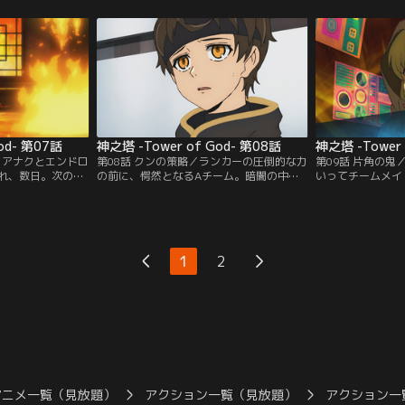
て…。
彼らがとった行動とは。
ができるのか。
od- 第07話
神之塔 -Tower of God- 第08話
神之塔 -Tower 
／アナクとエンドロ
第08話 クンの策略／ランカーの圧倒的な力
第09話 片角の
れ、数日。次の試
の前に、愕然となるAチーム。暗闇の中つ
いってチームメイ
うとする中、夜を
ぎつぎと襲われていく選別者を足止めに、
ロシ。彼女が立案
立ち込め始める。
アナクは出口まで逃げ切ることができるの
集めてランカーの
か。クンの次なる作戦とは…！
の本来の目的とは
1
2
アニメ一覧（見放題）
アクション一覧（見放題）
アクション一