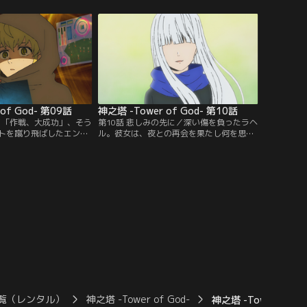
が、その矛先は…。
of God- 第09話
神之塔 -Tower of God- 第10話
鬼／「作戦、大成功」、そう
第10話 悲しみの先に／深い傷を負ったラヘ
トを蹴り飛ばしたエンド
ル。彼女は、夜との再会を果たし何を思う
した「釣り師を一か所に
のか。色々な思惑が入り乱れる中、先へ進
動きを見る」という作戦
むためにそれぞれがした決断。悲しみの先
。
に待つものとは。
覧（レンタル）
神之塔 -Tower of God-
神之塔 -Tower of G