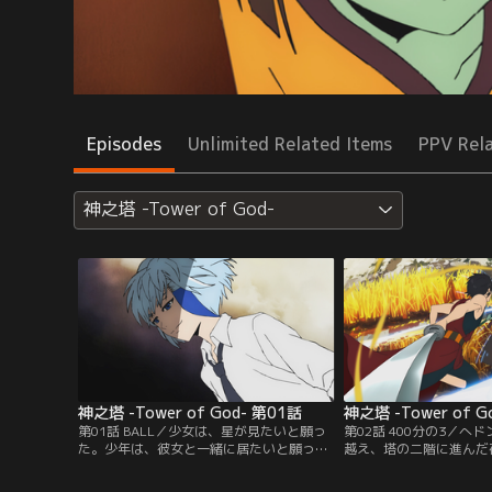
Episodes
Unlimited Related Items
PPV Rel
神之塔 -Tower of God-
神之塔 -Tower of God- 第01話
神之塔 -Tower of G
第01話 BALL／少女は、星が見たいと願っ
第02話 400分の3／へ
た。少年は、彼女と一緒に居たいと願っ
越え、塔の二階に進んだ
た。全てと引き換えにしてでも、望むもの
った「黒の三月」に目を
とは何か。生き残る力を持つ者だけが、塔
によって、夜は翻弄され