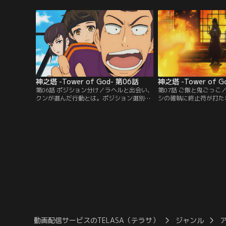
の頂上でそれを手にする。
すことになるが、果たし
神之塔 -Tower of God- 第06話
神之塔 -Tower of G
第06話 ポジション分け／ラヘルと出会い、
第07話 ご飯と鬼ごっこ
クンが選んだ行動とは。ポジション選別が
シの確執に終止符が打た
始まり、課題に苦戦しながらも少しずつ仲
験「鬼ごっこ」が始まろ
を深めるメンバーたち。それを遠くから見
中心にして、再び暗雲が
つめ思いを巡らせるのは…。
動画配信サービスのTELASA（テラサ）
ジャンル