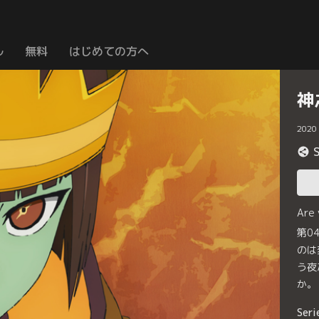
ル
無料
はじめての方へ
神之
2020
Are
第0
のは
う夜
か。
Seri