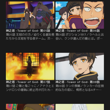
った行動とは。
のか。
神之塔 -Tower of God- 第05話
神之塔 -Tower of God- 第06話
第05話 王冠の行方／迫りくる選別者
第06話 ポジション分け／ラヘルと出
たちから王冠を守る夜チーム。次々
会い、クンが選んだ行動とは。ポジ
と戦闘に突入する中、夜はひとりの
ション選別が始まり、課題に苦戦し
女の子に気を取られてしまう。そん
ながらも少しずつ仲を深めるメンバ
な夜に選別者が襲い掛かるが、その
ーたち。それを遠くから見つめ思い
矛先は…。
を巡らせるのは…。
神之塔 -Tower of God- 第07話
神之塔 -Tower of God- 第08話
第07話 ご飯と鬼ごっこ／アナクとエ
第08話 クンの策略／ランカーの圧倒
ンドロシの確執に終止符が打たれ、
的な力の前に、愕然となるAチー
数日。次の試験「鬼ごっこ」が始ま
ム。暗闇の中つぎつぎと襲われてい
ろうとする中、夜を中心にして、再
く選別者を足止めに、アナクは出口
び暗雲が立ち込め始める。
まで逃げ切ることができるのか。ク
ンの次なる作戦とは…！