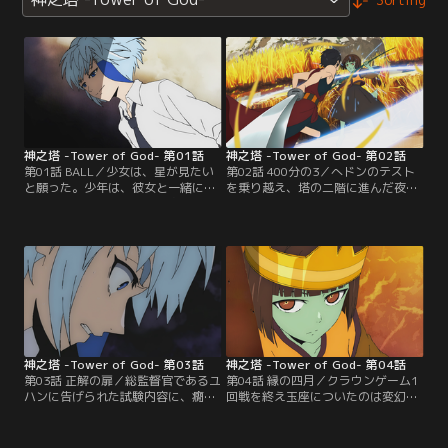
神之塔 -Tower of God- 第01話
神之塔 -Tower of God- 第02話
第01話 BALL／少女は、星が見たい
第02話 400分の3／へドンのテスト
と願った。少年は、彼女と一緒に居
を乗り越え、塔の二階に進んだ夜。
たいと願った。全てと引き換えにし
ユリから授かった「黒の三月」に目
てでも、望むものとは何か。生き残
を付ける人物、クンによって、夜は
る力を持つ者だけが、塔の頂上でそ
翻弄されながらも上を目指すことに
れを手にする。
なるが、果たして…。
神之塔 -Tower of God- 第03話
神之塔 -Tower of God- 第04話
第03話 正解の扉／総監督官であるユ
第04話 縁の四月／クラウンゲーム1
ハンに告げられた試験内容に、癇癪
回戦を終え玉座についたのは変幻自
を起こすラーク、それを宥める夜。
在の刀「緑の四月」を持つアナク。
そしてひとり、思考を巡らせている
出番を見計らう夜たちはこのボーナ
クン。時間は刻々と進み、彼らがと
スゲームを勝ち抜けることができる