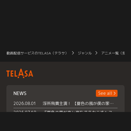
動画配信サービスのTELASA（テラサ）
ジャンル
アニメ一覧（見放
NEWS
See all
2026.08.01
浮所飛貴主演！ 【夏色の風が僕の家にやってきた】 本日よりテラサで独占配信スタート！
2026.07.18
『夏色の雲が恋と嵐をまきおこす』スペシャルメイキング 【Part1】2026年７月18日（土）23時30分～配信スタート！話題のシーンの裏側を大公開！豪華キャスト大集合！ 『武宮家 真夏の家族会議』開催！
2026.07.15
救命医・遥（今田）の《心揺さぶる過去》や、 麻酔科医・権野（船越英一郎）の《謎多きプライベート》など… 《知られざるエピソード》を独占配信！