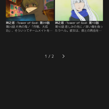
神之塔 -Tower of God- 第09話
神之塔 -Tower of God- 第10話
第09話 片角の鬼／「作戦、大成
第10話 悲しみの先に／深い傷を負っ
功」、そういってチームメイトを蹴
たラヘル。彼女は、夜との再会を果
り飛ばしたエンドロシ。彼女が立案
たし何を思うのか。色々な思惑が入
した「釣り師を一か所に集めてラン
り乱れる中、先へ進むためにそれぞ
カーの動きを見る」という作戦の本
れがした決断。悲しみの先に待つも
来の目的とは。
のとは。
1