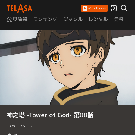
Watch now
見放題
ランキング
ジャンル
レンタル
無料
は
神之塔 -Tower of God- 第08話
2020
23
mins