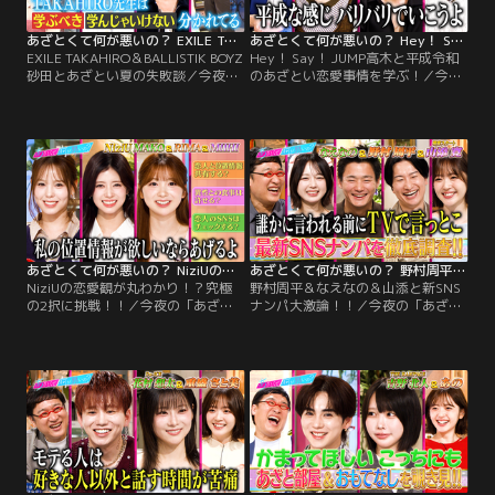
見極める上級者テクとは？
レター」
あざとくて何が悪いの？ EXILE TAKAHIRO＆BALLISTIK BOYZ砂田とあざとい夏の失敗談（2026/07/23放送分）
あざとくて何が悪いの？ Hey！ Say！ JUMP高木と平成令和のあざとい恋愛事情を学ぶ！（2026/07/16放送分）
EXILE TAKAHIRO＆BALLISTIK BOYZ
Hey！ Say！ JUMP高木と平成令和
砂田とあざとい夏の失敗談／今夜の
のあざとい恋愛事情を学ぶ！／今夜
「あざとくて何が悪いの？」は、
の「あざとくて何が悪いの？」は
EXILE TAKAHIROとBALLISTIK BOYZ
Hey！ Say！ JUMP高木雄也＆丸山
砂田将宏が登場！ LDH憧れの先輩と
礼が登場！ Hey！ Say！ JUMP伊野
の共演に砂田ド緊張！？ 全部夏のせ
尾慧と八乙女光が語る、高木の「自
い…あざとい夏の失敗談 TAKAHIRO
然体であざとい」素顔とは？ 盛り盛
先生の夏のお悩み相談…。
りがブーム！平成のモテヘアスタイ
ル 清潔感が最重要！
あざとくて何が悪いの？ NiziUの恋愛観が丸わかり！？究極の2択に挑戦！！（2026/07/09放送分）
あざとくて何が悪いの？ 野村周平＆なえなの＆山添と新SNSナンパ大激論！！（2026/07/02放送分）
NiziUの恋愛観が丸わかり！？究極
野村周平＆なえなの＆山添と新SNS
の2択に挑戦！！／今夜の「あざと
ナンパ大激論！！／今夜の「あざと
くて何が悪いの？」ゲストはNiziU
くて何が悪いの？」は野村周平＆な
のMAKO＆RIMA＆MIIHI！デートの
えなの＆相席スタート山添が登場！
「勝負服＆メイク」でスタジオ登
実際にあったSNSナンパの手口をデ
場！！理想の“夏デート”「ドライブ
ィープに大激論！「全部言います」
をしながら○○を観て…」 MIIHIの
野村が実際にDMを送った超大物芸
天然っぷり満載プランとは？ ◇恋愛
能人を激白！？さらに！SNSのメッ
観を深掘りする究極の2択チャレン
セージ機能を駆使した出会いで“イ
ジ！
ケナイ恋”に発展！？