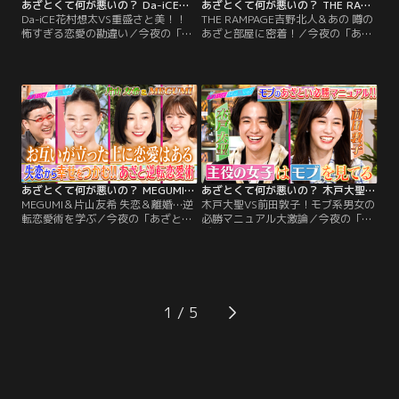
あざとくて何が悪いの？ Da-iCE花村想太VS重盛さと美！！ 怖すぎる恋愛の勘違い（2026/06/25放送分）
あざとくて何が悪いの？ THE RAMPAGE吉野北人＆あの 噂のあざと部屋に密着！（2026/06/18放送分）
Da-iCE花村想太VS重盛さと美！！
THE RAMPAGE吉野北人＆あの 噂の
怖すぎる恋愛の勘違い／今夜の「あ
あざと部屋に密着！／今夜の「あざ
ざとくて何が悪いの？」はDa-iCE花
とくて何が悪いの？」はTHE
村想太と重盛さと美が登場！あざと
RAMPAGE吉野北人とあのちゃんが
さ＝おとこの勘違い！？恋愛におけ
登場！我こそは！と協力してくれ
る男女の恐ろしい視点の違いを徹底
た、あざとい男女のリアルなお部屋
検証！CASE1「好き」って完全な勘
をのぞき見！キラキラしたトップレ
違いでまさかの大恥！？学生の先
ースクイーンに、コンクリ大好き男
輩・後輩の事件簿 CASE2帰りのタク
子…自慢のインテリア＆おもてなし
シーで気になる人と2人きり！
プランはアリ？ナシ？を徹底検証
あざとくて何が悪いの？ MEGUMI＆片山友希 失恋＆離婚…逆転恋愛術を学ぶ（2026/06/11放送分）
あざとくて何が悪いの？ 木戸大聖VS前田敦子！モブ系男女の必勝マニュアル大激論（2026/06/04放送分）
MEGUMI＆片山友希 失恋＆離婚…逆
木戸大聖VS前田敦子！モブ系男女の
転恋愛術を学ぶ／今夜の「あざとく
必勝マニュアル大激論／今夜の「あ
て何が悪いの？」はMEGUMIと俳優
ざとくて何が悪いの？」は俳優の木
の片山友希が登場！失恋や離婚に負
戸大聖と前田敦子が登場！普段はス
けない！新たな幸せをつかみ取るた
ポットライトが当たらない“モブ系
めの【逆転恋愛術】を学ぶ！「なん
の男女”が 【大人数での飲み会】な
て身になる回！！」スタジオメンバ
ど…様々な恋愛シチュエーションで
ーが激しく賛同した MEGUMI先生の
勝つための必勝方法を深掘り！さら
1
深すぎる金言とは…！？
に！今夜も前田独自の恋愛理論が連
発！！