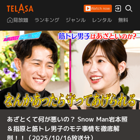
Watch now
見放題
ランキング
ジャンル
レンタル
無料
は
あざとくて何が悪いの？ Snow Man岩本照
＆指原と筋トレ男子のモテ事情を徹底解
剖！！（2025/10/16放送分）