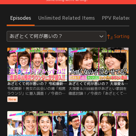
Episodes
Unlimited Related Items
PPV Related I
あざとくて何が悪いの？
Sorting
あざとくて何が悪いの？ 令和最新！男女の出会いの場「相席ラウンジ」に潜入調査！（2026/08/06放送分）
あざとくて何が悪いの？ 大塚愛＆川谷絵音があざとい歌詞を徹底討論！（2026/07/30放送分）
令和最新！男女の出会いの場「相席
大塚愛＆川谷絵音があざとい歌詞を
ラウンジ」に潜入調査！／今夜の
徹底討論！／今夜の「あざとくて何
「あざとくて何が悪いの？」は、ス
が悪いの？」は大塚愛と川谷絵音が
New
パイク松浦＆ニューヨーク嶋佐＆レ
登場！川谷持ち込み企画第3弾 恋愛
インボー池田が登場！令和最新！男
ヒットソングのあざとい歌詞から恋
女の出会いの場「相席ラウンジ」に
愛観を徹底討論！◇あいみょん「マ
潜入調査！「恋リアよりリアル」な
リーゴールド」にスタジオ一同、そ
男女の駆け引きをのぞき見！◇嶋佐
れぞれ異なる解釈が！？◇大塚・川
行きつけ？「相席ラウンジで忘年会
谷・鈴木愛理が恋をした時に聴く曲
してます」◇既婚者や彼女持ち男を
◇「その当時好きだった人へのラブ