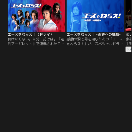
く…！女性の料理人がほとんどいな
刑事課長の仲間宗次郎（飯田基祐）
コ
かった江戸の世を舞台に、天涯孤独
から、いつも管内をぶらついてばか
作
の少女・澪が困難を乗り越え、料理
りの変わり者のベテラン刑事・宝井
と
人として成長していく姿を描いた高
心眼（片岡鶴太郎）とコンビを組む
イ
田郁氏作の『みをつくし料理帖』シ
よう命じられる。
リーズ。澪が料理人をつとめる“つ
る家”には、“ふき”という下足番の
エースをねらえ！（ドラマ）
エースをねらえ！ -奇跡への挑戦-
ミ
少女が入ります。自分と同じく身寄
負けたくない。自分にだけは。『週
感動の涙で幕を閉じたあの『エース
字幕
りがなく働き者のふきに、澪は心を
刊マーガレット』で連載されたこの
をねらえ！』が、スペシャルドラマ
主
砕きます。そんなある日、澪の考案
作品は、山本鈴美香原作の人気漫
として甦ります。話は、アメリカか
ノ
Sub
した料理がライバル店“登龍楼”で
画。原作の連載開始から10ヶ月遅れ
ら戻ったひろみが、宗方コーチの死
リ
次々発表され、ついには澪が料理を
て放送されたＴＶアニメは、何度も
を知り、失意のどん底に落ちてしま
演
真似たと噂され、店は窮地に…。ま
再放送され、リメイク版や劇場版も
うところから始まります。そこに登
マ
た、今回は当時、江戸の町で流行し
製作されたほか、DVDとして発売さ
場する宗方コーチの無二の親友・桂
あ
ていた病“麻疹”にもスポットを当て
れ、大ヒットを記録！そんな伝説の
大悟。彼の登場で、ひろみは……。
老
ます。江戸で“死の病”と恐れられて
『エースをねらえ！』が、実写ドラ
日
いた麻疹が、澪と同じ長屋に住むお
マとなり、甦ります！
キ
りょう一家を襲います。この未曽有
の病に、澪は料理を通じてどう対峙
していくのでしょうか…！？本作で
も幾多の困難が降りかかりますが、
どんなときでも澪の料理にかける一
途な思いは変わりません。