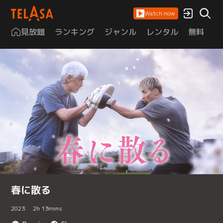
Watch now
見放題
ランキング
ジャンル
レンタル
無料
は
春に散る
2023
2
h
13
mins