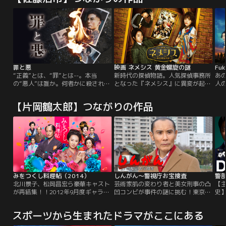
罪と悪
映画 ネメシス 黄金螺旋の謎
Fuk
“正義”とは、“罪”とは--。本当
新時代の探偵物語。人気探偵事務所
あ
の“悪人”は誰か。何者かに殺された
となった『ネメシス』に異変が起き
人
14歳の少年、正樹。彼の遺体は町の
る。突如、依頼がピタリと止まり経
は“
中心のある橋の下で発見された。同
営難に…仕方なく、小さな事務所に
ティ
【片岡鶴太郎】つながりの作品
級生の春・晃・朔は、正樹を殺した
移転したアンナ、風真、そして、社
日
犯人と確信した男の家に押しかけ、
長の栗田だったが、追いうちをかけ
震
もみあいになる。そして、男は1人
るように、アンナは仲間たちが次々
た
の少年に殺される。彼は家に火を放
に悲惨な死を遂げる悪夢を毎晩見る
襲
ち、事件は幕を閉じたはずだった-
ようになる。時を同じくして、怪し
元
-。
げな行動を取り始める風真…。
っ
初
みをつくし料理帖（2014）
しんがん～警視庁お宝捜査
警
北川景子、松岡昌宏ら豪華キャスト
芸術家肌の変わり者と美女刑事の凸
【
が再結集！！2012年9月度ギャラク
凹コンビが事件の謎に挑む！東京・
史
シー賞、月間賞に輝いた感動作、第
佃島で、美容師・笹山静香（階戸瑠
つ
2弾が登場！！“江戸の女料理人”澪
李）が殺害される事件が発生した。
の
スポーツから生まれたドラマがここにある
に襲いかかる、さらなる試練と
初めての捜査に燃える佃島署の新人
は
は…！？澪の恋と友情が、大きく動
刑事・井津川真琴（筧美和子）は、
出