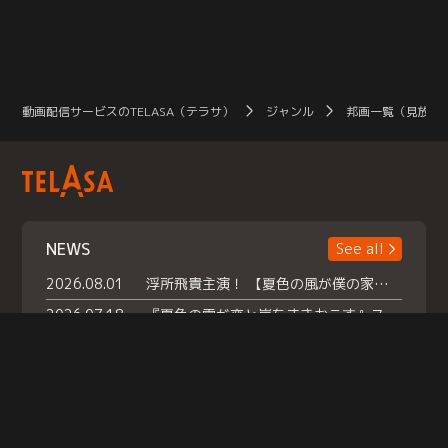
動画配信サービスのTELASA（テラサ）
ジャンル
邦画一覧（見放題
NEWS
See all
2026.08.01
浮所飛貴主演！ 【夏色の風が僕の家にやってきた】 本日よりテラサで独占配信スタート！
2026.07.18
『夏色の雲が恋と嵐をまきおこす』スペシャルメイキング 【Part1】2026年７月18日（土）23時30分～配信スタート！話題のシーンの裏側を大公開！豪華キャスト大集合！ 『武宮家 真夏の家族会議』開催！
2026.07.15
救命医・遥（今田）の《心揺さぶる過去》や、 麻酔科医・権野（船越英一郎）の《謎多きプライベート》など… 《知られざるエピソード》を独占配信！