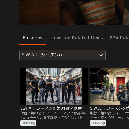
Episodes
Unlimited Related Items
PPV Rel
S.W.A.T. シーズン6
S.W.A.T. シーズン6 第01話／吹替
S.W.A.T. シーズン
吹替／第01話 タイ・ハード／タイ最高峰の
吹替／第02話 タイ・ア
SWATチームと共同訓練を行うためにバン
ドーと友人のジョーはL
コクを訪れたホンドーとディーコンとタ
持つミャンマーの麻薬王
Dubbing
Dubbing
ン。仕事が終わった週末、ホンドーはニシ
えられるが、無事に救出