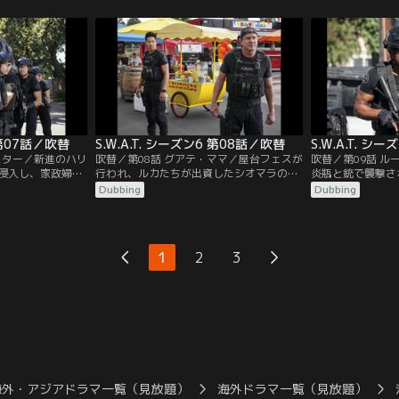
う。ホンドーはデ
人などはおらず、社員の誰も通報していな
る。SWATはロ
イに残り、テトと
いことが判明。誤報だと知って外に飛び出
ストリートのロン
イのSWATと協
すが、既に犯人たちはブラックベティを奪
ゲル・アルファロが
。一方、LAに戻っ
って去った後だった。チームは元ロス市警
るが、ストリート
の同僚で今はFBI捜査官のバスケスと…。
は昔付き合ってい
6 第07話／吹替
S.W.A.T. シーズン6 第08話／吹替
S.W.A.T. シ
スター／新進のハリ
吹替／第08話 グアテ・ママ／屋台フェスが
吹替／第09話 
侵入し、家政婦が
行われ、ルカたちが出資したシオマラの屋
炎瓶と銃で襲撃さ
生した。現場に駆
台「グアテ・ママ」も出店する。その会場
傷した警備員が、
Dubbing
Dubbing
、女優の命を救
で、ある屋台が4人組強盗に襲われる。レ
でヒスパニック系
ようとする男を取
ストランや食材配達のトラックも襲われ、
れぞれの事件で使
意外な人物だっ
盗まれたのがアボカドだったことから、強
的にも共通点がな
を選ばない過激な
盗の狙いがアボカドに隠されたドラッグだ
な中、容疑者の乗
1
2
3
邸宅に侵入したの
ったことが判明する。
ニック系の住民が
真相に挑む。
れた。
海外・アジアドラマ一覧（見放題）
海外ドラマ一覧（見放題）