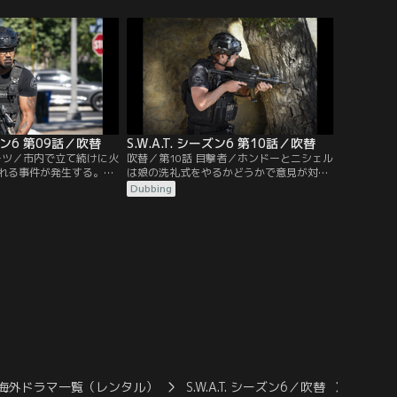
ーマンの捜索を開始する。
いく。捜査を進める中で、モール内の防犯
グビーチ時代の仲間のミ
カメラは強盗が始まる前に電源を切られて
LAのSWATに異動とな
いたことが判明。犯人たちが撮影した動画
は難色を示す。ホンドー
などを検証していくにつれ、襲撃がただの
たニアと再会する。
強盗目的ではないことが明らかになる。
ーズン6 第09話／吹替
S.W.A.T. シーズン6 第10話／吹替
ルーツ／市内で立て続けに火
吹替／第10話 目撃者／ホンドーとニシェル
れる事件が発生する。負
は娘の洗礼式をやるかどうかで意見が対立
容疑者は10代後半の若者
する。普段は宗教に熱心ではないホンドー
Dubbing
だったと証言するが、そ
がなぜ洗礼式をやりたがるのか、ニシェル
用された銃が異なり、標
もディーコンも意外に思う。ホームレスの
く捜査は難航する。そん
シェルターでアビーという女性が立てこも
り捨てた盗難車がヒスパ
り事件を起こす。息子のマイカが姿を消し
多く暮らす地区で発見さ
たため、皆が自分と息子を引き離そうとし
たと勘違いし激高したのだった。
海外ドラマ一覧（レンタル）
S.W.A.T. シーズン6／吹替
S.W.A