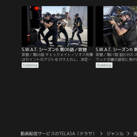
ェルと一緒にタイ北部に住むジョーの家に
テトは連れ去られてしま
遊びに行く。ジョーは国境付近で麻薬取り
ィーコン、タンと共にタ
締まりの仕事をしていた。ホンドーは、最
弟のウィンを救出すべくタ
近LAで流通している…。
力してゾー・ミンを追う
たメンバーは…。
S.W.A.T. シーズン6 第06話／吹替
S.W.A.T. シーズン
吹替／第06話 チェックメイト／リオス刑事
吹替／第07話 狙われた
はセイントのアジトをガサ入れし、決定的
ウッド女優の邸宅に男が
な証拠を入手する。ラップトップPCとロッ
殺される無残な事件が発
Dubbing
Dubbing
ク解除に必要なフラッシュドライブだ。だ
けつけたホンドーたちは
が証拠品を持ち帰る途中、何者かに拉致さ
う。さらに邸宅から逃げ
れてしまう。セイントの仕業だとにらんだ
り押さえるが、その男は
ホンドーはセイントを問い詰めるがシラを
た。目的のためには手段
切られてしまう。リオス刑事の息子チャー
犯人。なぜハリウッドの
リーは…。
か。ホンドーたちがその
動画配信サービスのTELASA（テラサ）
ジャンル