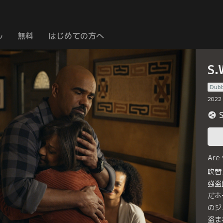
ル
無料
はじめての方へ
S
Dub
2022
Are
吹替
強盗
だホ
のジ
盗ま