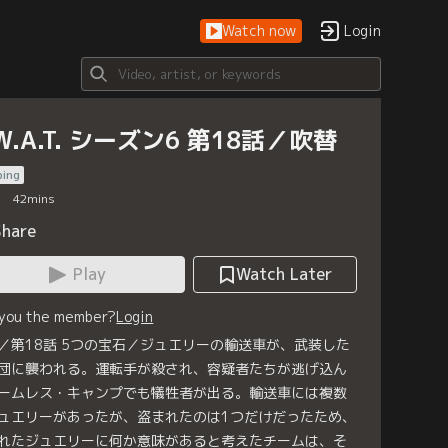
Watch now
Login
.W.A.T. シーズン6 第18話／吹替
bing
42
mins
Share
Play
Watch Later
 you the member?
Login
／第18話 5つの宝石／ジュエリーの輸送車が、武装した
団に襲われる。運転手が殺され、容疑者たちが逃げ込ん
ームレス・キャンプでも犠牲者が出る。輸送車には複数
ュエリーがあったが、盗まれたのは1つだけだったため、
れたジュエリーに何か意味があると考えたチームは、そ