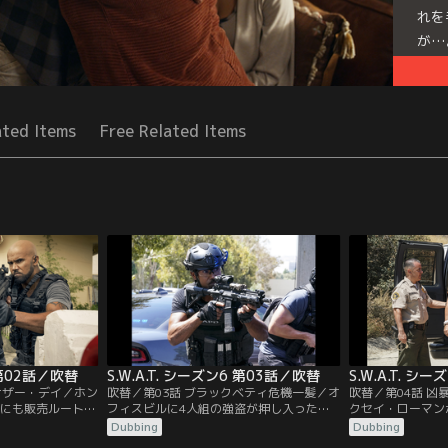
れを
が…
Seri
ated Items
Free Related Items
6 第02話／吹替
S.W.A.T. シーズン6 第03話／吹替
S.W.A.T. シ
ナザー・デイ／ホン
吹替／第03話 ブラックベティ危機一髪／オ
吹替／第04話 
Aにも販売ルートを
フィスビルに4人組の強盗が押し入った。1
クセイ・ローマン
ゾー・ミンに捕ら
人が撃たれたとの通報を受けてチームはブ
察を案内するため
Dubbing
Dubbing
される。だが少年
ラックベティで現場に急行する。だがケガ
が、仲間がヘリで