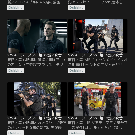
髪／オフィスビルに4人組の強盗が
犯アレクセイ・ローマンが遺体を埋
押し入った。1人が撃たれたとの通
めた場所へ警察を案内するために刑
Dubbing
Dubbing
報を受けてチームはブラックベティ
務所から出されるが、仲間がヘリで
で現場に急行する。だがケガ人など
現れローマンを奪還する。SWATは
はおらず、社員の誰も通報していな
ローマンの捜索を開始する。ストリ
いことが判明。誤報だと知って外に
ートのロングビーチ時代の仲間のミ
飛び出すが、既に犯人たちはブラッ
ゲル・アルファロがLAのSWATに異
クベティを奪って去った後だった。
動となるが、ストリートは難色を示
チームは元ロス市警の同僚で今はFBI
す。ホンドーは昔付き合っていたニ
捜査官のバスケスと…。
アと再会する。
S.W.A.T. シーズン6 第05話／吹替
S.W.A.T. シーズン6 第06話／吹替
吹替／第05話 集団強盗／集団で1つ
吹替／第06話 チェックメイト／リオ
の店に入って盗む“フラッシュモブ
ス刑事はセイントのアジトをガサ入
強盗”が発生した。チームは襲撃を
れし、決定的な証拠を入手する。ラ
Dubbing
Dubbing
受けているショッピングモールへ急
ップトップPCとロック解除に必要な
行し、次々と犯人を捕らえていく。
フラッシュドライブだ。だが証拠品
捜査を進める中で、モール内の防犯
を持ち帰る途中、何者かに拉致され
カメラは強盗が始まる前に電源を切
てしまう。セイントの仕業だとにら
られていたことが判明。犯人たちが
んだホンドーはセイントを問い詰め
撮影した動画などを検証していくに
るがシラを切られてしまう。リオス
つれ、襲撃がただの強盗目的ではな
刑事の息子チャーリーは…。
いことが明らかになる。
S.W.A.T. シーズン6 第07話／吹替
S.W.A.T. シーズン6 第08話／吹替
吹替／第07話 狙われたスター／新進
吹替／第08話 グアテ・ママ／屋台フ
のハリウッド女優の邸宅に男が侵入
ェスが行われ、ルカたちが出資した
し、家政婦が殺される無残な事件が
シオマラの屋台「グアテ・ママ」も
Dubbing
Dubbing