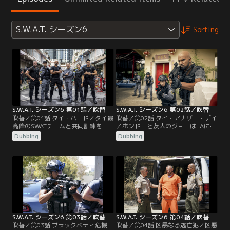
S.W.A.T. シーズン6
Sorting
S.W.A.T. シーズン6 第01話／吹替
S.W.A.T. シーズン6 第02話／吹替
吹替／第01話 タイ・ハード／タイ最
吹替／第02話 タイ・アナザー・デイ
高峰のSWATチームと共同訓練を行
／ホンドーと友人のジョーはLAにも
うためにバンコクを訪れたホンドー
販売ルートを持つミャンマーの麻薬
Dubbing
Dubbing
とディーコンとタン。仕事が終わっ
王ゾー・ミンに捕らえられるが、無
た週末、ホンドーはニシェルと一緒
事に救出される。だが少年テトは連
にタイ北部に住むジョーの家に遊び
れ去られてしまう。ホンドーはディ
に行く。ジョーは国境付近で麻薬取
ーコン、タンと共にタイに残り、テ
り締まりの仕事をしていた。ホンド
トと弟のウィンを救出すべくタイの
ーは、最近LAで流通している…。
SWATと協力してゾー・ミンを追
う。一方、LAに戻ったメンバー
は…。
S.W.A.T. シーズン6 第03話／吹替
S.W.A.T. シーズン6 第04話／吹替
吹替／第03話 ブラックベティ危機一
吹替／第04話 凶暴なる逃亡犯／凶悪