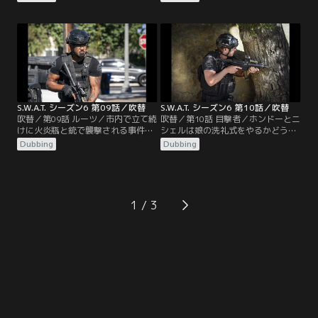
発生した。現場に駆けつけたホンド
出店する。その会場で、ある屋台が
ーたちは、女優の命を救う。さらに
4人組強盗に襲われる。レストラン
邸宅から逃げようとする男を取り押
や食材配達のトラックも襲われ、盗
さえるが、その男は意外な人物だっ
まれたのがアボカドだったことか
た。目的のためには手段を選ばない
ら、強盗の狙いがアボカドに隠され
過激な犯人。なぜハリウッドの邸宅
たドラッグだったことが判明する。
に侵入したのか。ホンドーたちがそ
の真相に挑む。
S.W.A.T. シーズン6 第09話／吹替
S.W.A.T. シーズン6 第10話／吹替
吹替／第09話 ルーツ／市内で立て続
吹替／第10話 目撃者／ホンドーとニ
けに火炎瓶と銃で襲撃される事件が
シェルは娘の洗礼式をやるかどうか
発生する。負傷した警備員が、容疑
で意見が対立する。普段は宗教に熱
Dubbing
Dubbing
者は10代後半の若者でヒスパニック
心ではないホンドーがなぜ洗礼式を
系だったと証言するが、それぞれの
やりたがるのか、ニシェルもディー
事件で使用された銃が異なり、標的
コンも意外に思う。ホームレスのシ
にも共通点がなく捜査は難航する。
ェルターでアビーという女性が立て
そんな中、容疑者の乗り捨てた盗難
こもり事件を起こす。息子のマイカ
1
車がヒスパニック系の住民が多く暮
が姿を消したため、皆が自分と息子
らす地区で発見された。
を引き離そうとしたと勘違いし激高
したのだった。