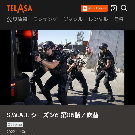
Watch now
見放題
ランキング
ジャンル
レンタル
無料
は
S.W.A.T. シーズン6 第06話／吹替
Dubbing
2022
40
mins