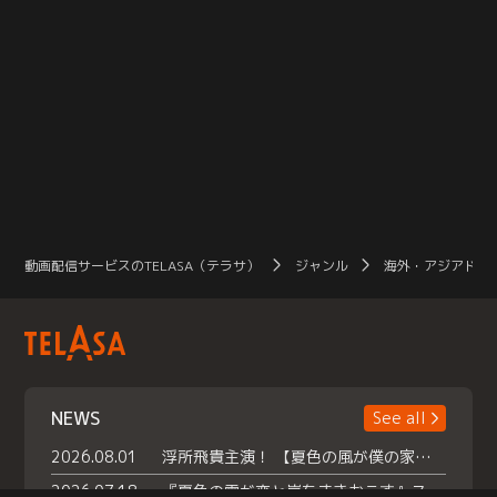
動画配信サービスのTELASA（テラサ）
ジャンル
海外・アジアドラ
NEWS
See all
2026.08.01
浮所飛貴主演！ 【夏色の風が僕の家にやってきた】 本日よりテラサで独占配信スタート！
2026.07.18
『夏色の雲が恋と嵐をまきおこす』スペシャルメイキング 【Part1】2026年７月18日（土）23時30分～配信スタート！話題のシーンの裏側を大公開！豪華キャスト大集合！ 『武宮家 真夏の家族会議』開催！