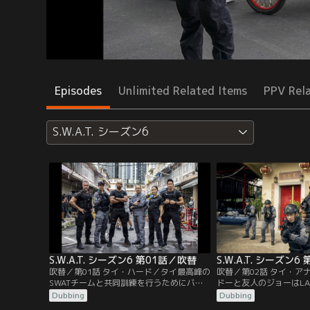
Episodes
Unlimited Related Items
PPV Rel
S.W.A.T. シーズン6
S.W.A.T. シーズン6 第01話／吹替
S.W.A.T. シーズン
吹替／第01話 タイ・ハード／タイ最高峰の
吹替／第02話 タイ・ア
SWATチームと共同訓練を行うためにバン
ドーと友人のジョーはL
コクを訪れたホンドーとディーコンとタ
持つミャンマーの麻薬王
Dubbing
Dubbing
ン。仕事が終わった週末、ホンドーはニシ
えられるが、無事に救出