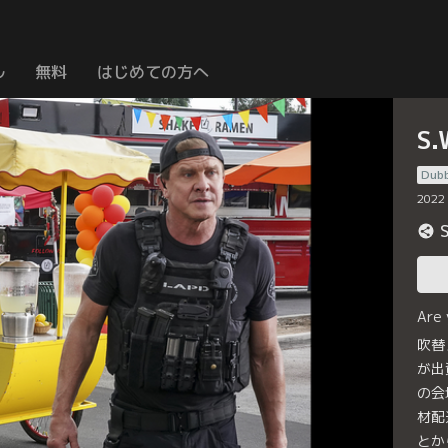
ル
無料
はじめての方へ
S
Dub
2022
Are
吹替
が出
の会
材配
とか