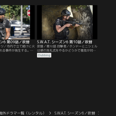
ーマンの捜索を開始する。
いく。捜査を進める中で、モール内の防犯
グビーチ時代の仲間のミ
カメラは強盗が始まる前に電源を切られて
LAのSWATに異動とな
いたことが判明。犯人たちが撮影した動画
は難色を示す。ホンドー
などを検証していくにつれ、襲撃がただの
たニアと再会する。
強盗目的ではないことが明らかになる。
ーズン6 第09話／吹替
S.W.A.T. シーズン6 第10話／吹替
ルーツ／市内で立て続けに火
吹替／第10話 目撃者／ホンドーとニシェル
れる事件が発生する。負
は娘の洗礼式をやるかどうかで意見が対立
容疑者は10代後半の若者
する。普段は宗教に熱心ではないホンドー
Dubbing
だったと証言するが、そ
がなぜ洗礼式をやりたがるのか、ニシェル
用された銃が異なり、標
もディーコンも意外に思う。ホームレスの
く捜査は難航する。そん
シェルターでアビーという女性が立てこも
り捨てた盗難車がヒスパ
り事件を起こす。息子のマイカが姿を消し
多く暮らす地区で発見さ
たため、皆が自分と息子を引き離そうとし
たと勘違いし激高したのだった。
海外ドラマ一覧（レンタル）
S.W.A.T. シーズン6／吹替
S.W.A