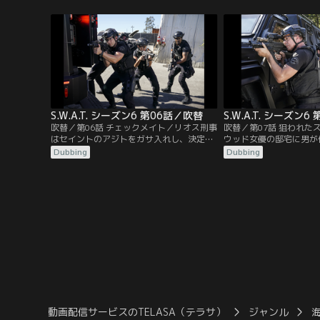
ェルと一緒にタイ北部に住むジョーの家に
テトは連れ去られてしま
遊びに行く。ジョーは国境付近で麻薬取り
ィーコン、タンと共にタ
締まりの仕事をしていた。ホンドーは、最
弟のウィンを救出すべくタ
近LAで流通している…。
力してゾー・ミンを追う
たメンバーは…。
S.W.A.T. シーズン6 第06話／吹替
S.W.A.T. シーズン
吹替／第06話 チェックメイト／リオス刑事
吹替／第07話 狙われた
はセイントのアジトをガサ入れし、決定的
ウッド女優の邸宅に男が
な証拠を入手する。ラップトップPCとロッ
殺される無残な事件が発
Dubbing
Dubbing
ク解除に必要なフラッシュドライブだ。だ
けつけたホンドーたちは
が証拠品を持ち帰る途中、何者かに拉致さ
う。さらに邸宅から逃げ
れてしまう。セイントの仕業だとにらんだ
り押さえるが、その男は
ホンドーはセイントを問い詰めるがシラを
た。目的のためには手段
切られてしまう。リオス刑事の息子チャー
犯人。なぜハリウッドの
リーは…。
か。ホンドーたちがその
動画配信サービスのTELASA（テラサ）
ジャンル