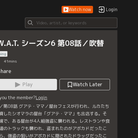
Watch now
Login
.W.A.T. シーズン6 第08話／吹替
bing
41
mins
Share
Play
Watch Later
 you the member?
Login
／第08話 グアテ・ママ／屋台フェスが行われ、ルカたち
資したシオマラの屋台「グアテ・ママ」も出店する。そ
場で、ある屋台が4人組強盗に襲われる。レストランや食
達のトラックも襲われ、盗まれたのがアボカドだったこ
ら、強盗の狙いがアボカドに隠されたドラッグだったこ