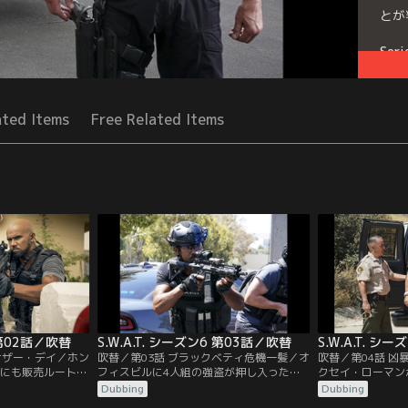
とが
Seri
ated Items
Free Related Items
6 第02話／吹替
S.W.A.T. シーズン6 第03話／吹替
S.W.A.T. シ
ナザー・デイ／ホン
吹替／第03話 ブラックベティ危機一髪／オ
吹替／第04話 
Aにも販売ルートを
フィスビルに4人組の強盗が押し入った。1
クセイ・ローマン
ゾー・ミンに捕ら
人が撃たれたとの通報を受けてチームはブ
察を案内するため
Dubbing
Dubbing
される。だが少年
ラックベティで現場に急行する。だがケガ
が、仲間がヘリで