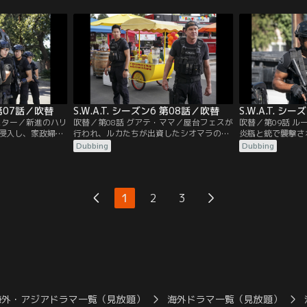
う。ホンドーはデ
人などはおらず、社員の誰も通報していな
る。SWATはロ
イに残り、テトと
いことが判明。誤報だと知って外に飛び出
ストリートのロン
イのSWATと協
すが、既に犯人たちはブラックベティを奪
ゲル・アルファロが
。一方、LAに戻っ
って去った後だった。チームは元ロス市警
るが、ストリート
の同僚で今はFBI捜査官のバスケスと…。
は昔付き合ってい
6 第07話／吹替
S.W.A.T. シーズン6 第08話／吹替
S.W.A.T. シ
スター／新進のハリ
吹替／第08話 グアテ・ママ／屋台フェスが
吹替／第09話 
侵入し、家政婦が
行われ、ルカたちが出資したシオマラの屋
炎瓶と銃で襲撃さ
生した。現場に駆
台「グアテ・ママ」も出店する。その会場
傷した警備員が、
Dubbing
Dubbing
、女優の命を救
で、ある屋台が4人組強盗に襲われる。レ
でヒスパニック系
ようとする男を取
ストランや食材配達のトラックも襲われ、
れぞれの事件で使
意外な人物だっ
盗まれたのがアボカドだったことから、強
的にも共通点がな
を選ばない過激な
盗の狙いがアボカドに隠されたドラッグだ
な中、容疑者の乗
1
2
3
邸宅に侵入したの
ったことが判明する。
ニック系の住民が
真相に挑む。
れた。
海外・アジアドラマ一覧（見放題）
海外ドラマ一覧（見放題）