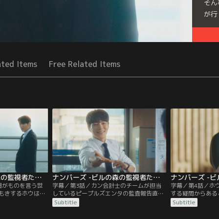
そん
が行
Seri
ated Items
Free Related Items
ナンバーズ -ビルの森の監視者たち- 第02話／字幕
ナンバーズ -ビルの森の監視者たち- 第03話／字幕
閥がものを言う世
字幕／第3話／カン会計士のチームが担当
字幕／第4話／ホ
もきするホウは、
しているピープルズエンタの監査報告直
する疑問からある
の屋上へと向か
前、重要な書類がそろっていないという問
士は、ピープルズ
Subtitle
Subtitle
社してからホウが
題が発生する。その様子を見ていたホウは
副代表ジェギュン
ン社長に倒産を言
みずから書類の回収を志願し、金融機関へ
士は、ク代表に適