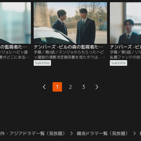
ンジョがいた。そ
と出向く。そして、ホウが見事に書類を回
渡す。それを知っ
らあることを言わ
収すると、カン会計士のチームに配属され
計士を呼び出して
ることになり…。
するが…。
ナンバーズ -ビルの森の監視者たち- 第07話／字幕
ナンバーズ -ビルの森の監視者たち- 第08話／字幕
ンジョにヘビッ建
字幕／第8話／スンジョからもらったヘビ
字幕／第9話／ソ
書がどこにあるの
ッ建設の清算決定報告書を見たホウは、報
私募ファンドの担
スンジョはホウに
告書は2つあり、その内容は正反対の結果
なんとチャン社長
Subtitle
Subtitle
告書を渡す代わり
であったと気づく。報告書がすり替えられ
恋人ジスだった。
う交換条件を出
た真相が知りたいホウは、どこかへ向かお
前に突然消えたジ
者がジサン銀行で
うとするスンジョの車に乗り込みついてい
ことに驚きを隠せ
社の履行点検だっ
くが、たどり着いた先で衝撃の事実を知
ソマテックの買収
1
2
3
り…。
るが…。
海外・アジアドラマ一覧（見放題）
韓流ドラマ一覧（見放題）