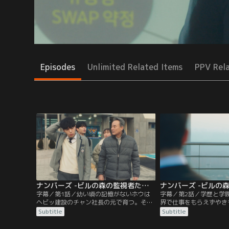
Episodes
Unlimited Related Items
PPV Rel
ナンバーズ -ビルの森の監視者たち- 第01話／字幕
字幕／第1話／幼い頃の記憶がないホウは
字幕／第2話／学歴と学
ヘビッ建設のチャン社長の元で育つ。そん
界で仕事をもらえずやき
なある日、チャン社長は会社の倒産を言い
もどかしい気持ちで会社
Subtitle
Subtitle
渡され自殺してしまう。ホウは死の原因を
う。すると、そこには入
突き止めるために会計士になることを決心
ずっと捜していた、チャ