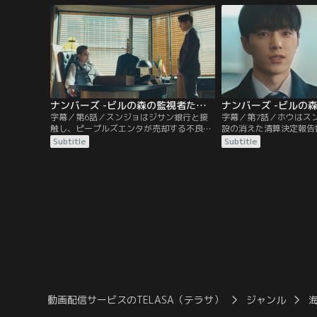
し、必死に勉強をする。そして、チャン社
い渡した張本人であるス
長に倒産を言い渡したテイル会計法人に入
こで、ホウはスンジョか
社するが…。
れるが…。
ナンバーズ -ビルの森の監視者たち- 第06話／字幕
字幕／第6話／スンジョはジサン銀行と接
字幕／第7話／ホウはス
触し、ピープルズエンタが売却する不良債
設の消えた清算決定報告
権の内容を変えてしまう。それを知ったジ
か問い詰める。すると、
Subtitle
Subtitle
ェギュンは憤慨するが、スンジョからサン
ヘビッ建設の清算決定報
アグループのイ会長の弟に関する情報を聞
に自分のチームで働くよ
き、新たな計画を企てる。そんな中、スン
す。その仕事内容は債権
ジョはホウを自分のチームに引き込むこと
あるソマテックという会
にするが…。
た。
動画配信サービスのTELASA（テラサ）
ジャンル