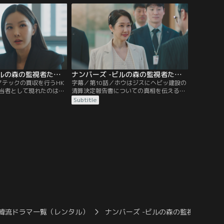
たジェギュンは、カン会
ズエンタの偽の理事会議事録をチーム員た
適正意見を出すよう脅迫
ちが作るように仕向けるというもので…。
ナンバーズ -ビルの森の監視者たち- 第09話／字幕
ナンバーズ -ビルの森の監視者たち- 第10話／字幕
マテックの買収を行うHK
字幕／第10話／ホウはジスにヘビッ建設の
当者として現れたのは、
清算決定報告書についての真相を伝える。
の娘でありスンジョの元
そんなある日、ホウはヨナのある発言から
Subtitle
ホウとスンジョは、数年
ソマテックを救う手だてが思い浮かぶ。早
スが再び目の前に現れた
速行動に移すホウだが、すでに誰かに先を
ない。そんな中、ホウは
越されていた。そんな中、病気休暇を取っ
を阻止するために奔走す
ていた監査パートの副代表スンヨンがテイ
ルに復帰し…。
韓流ドラマ一覧（レンタル）
ナンバーズ -ビルの森の監視者たち-