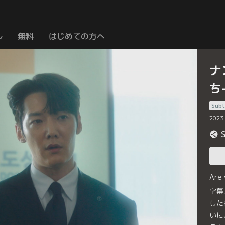
ル
無料
はじめての方へ
ナ
ち
Subt
2023
Are
字幕
した
いに