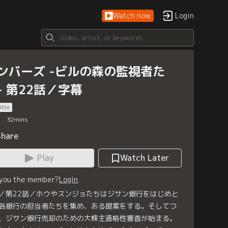
Watch now
Login
ンバーズ -ビルの森の監視者た
- 第22話／字幕
itle
32
mins
Share
Play
Watch Later
 you the member?
Login
／第22話／ホウやスンジョたちはジサン銀行をはじめと
各銀行の担当者たちを集め、ある提案をする。そしてつ
、ジサン銀行売却のための大株主適格性審査が始まる。