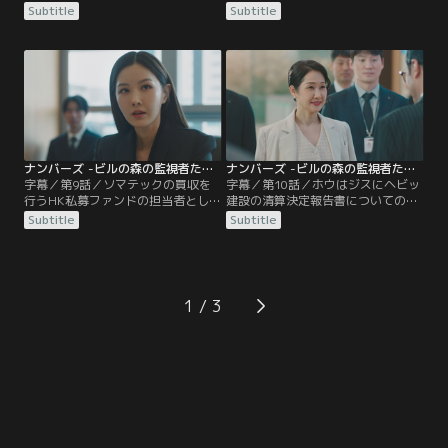
どこにあるのか問い詰める。する
たホウは、報告書は2つあり、その
Subtitle
Subtitle
と、スンジョはホウにヘビッ建設の
内容は正反対の結果であったと気づ
清算決定報告書を渡す代わりに自分
く。報告書がすり替えられた真相が
のチームで働くよう交換条件を出
知りたいホウは、どこかへ向かおう
す。その仕事内容は債権者がジサン
とするスンジョの車に乗り込みつい
銀行であるソマテックという会社の
ていくが、たどり着いた先で衝撃の
履行点検だった。
事実を知り…。
ナンバーズ -ビルの森の監視者たち- 第09話／字幕
ナンバーズ -ビルの森の監視者たち- 第10話／字幕
字幕／第9話／ソマテックの買収を
字幕／第10話／ホウはジスにヘビッ
行うHK私募ファンドの担当者として
建設の清算決定報告書についての真
現れたのは、なんとチャン社長の娘
相を伝える。そんなある日、ホウは
Subtitle
Subtitle
でありスンジョの元恋人ジスだっ
ヨナのある発言からソマテックを救
た。ホウとスンジョは、数年前に突
う手だてが思い浮かぶ。早速行動に
然消えたジスが再び目の前に現れた
移すホウだが、すでに誰かに先を越
ことに驚きを隠せない。そんな中、
されていた。そんな中、病気休暇を
ホウはソマテックの買収を阻止する
取っていた監査パートの副代表スン
1
ために奔走するが…。
ヨンがテイルに復帰し…。