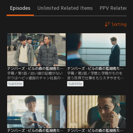
Episodes
Unlimited Related Items
PPV Related I
Sorting
ナンバーズ -ビルの森の監視者たち- 第01話／字幕
ナンバーズ -ビルの森の監視者たち- 第02話／字幕
字幕／第1話／幼い頃の記憶がない
字幕／第2話／学歴と学閥がものを
ホウはヘビッ建設のチャン社長の元
言う世界で仕事をもらえずやきもき
で育つ。そんなある日、チャン社長
するホウは、もどかしい気持ちで会
Subtitle
Subtitle
は会社の倒産を言い渡され自殺して
社の屋上へと向かう。すると、そこ
しまう。ホウは死の原因を突き止め
には入社してからホウがずっと捜し
るために会計士になることを決心
ていた、チャン社長に倒産を言い渡
し、必死に勉強をする。そして、チ
した張本人であるスンジョがいた。
ャン社長に倒産を言い渡したテイル
そこで、ホウはスンジョからあるこ
会計法人に入社するが…。
とを言われるが…。
ナンバーズ -ビルの森の監視者たち- 第03話／字幕
ナンバーズ -ビルの森の監視者たち- 第04話／字幕