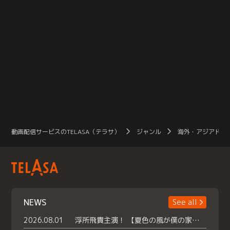
動画配信サービスのTELASA（テラサ）
ジャンル
海外・アジアドラ
NEWS
See all
2026.08.01
浮所飛貴主演！ 【夏色の風が僕の家にやってきた】 本日よりテラサで独占配信スタート！