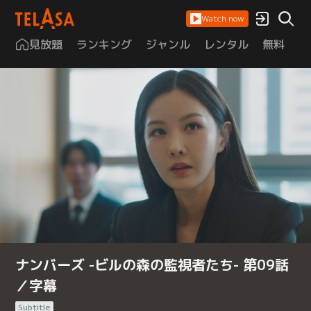
Watch now
見放題
ランキング
ジャンル
レンタル
無料
は
ナンバーズ -ビルの森の監視者たち- 第09話
／字幕
Subtitle