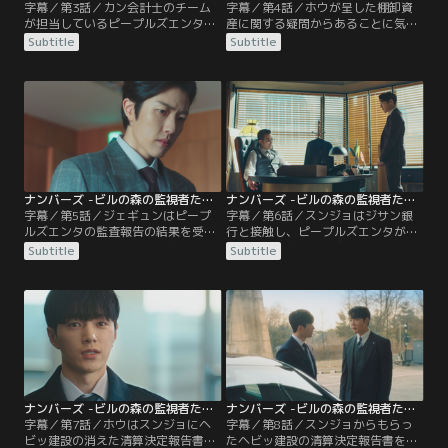
字幕／第3話／カン会計士のチーム
字幕／第4話／ホウが呈した棚卸資
が担当しているピープルズエンタの
産に関する疑問からあることに気づ
監査報告直前、重要な書類がそろっ
いたカン会計士は、ピープルズエン
Subtitle
Subtitle
ていないという問題が発生する。そ
タに向かう。そこで副代表ジェギュ
の様子を見ていたホウはみずから書
ンの企みを知ったカン会計士は、ク
類の回収を志願し、金融機関へと出
代表に適正意見は出せないと言い渡
向く。そして、ホウが見事に書類を
す。それを知ったジェギュンは、カ
回収すると、カン会計士のチームに
ン会計士を呼び出して適正意見を出
配属されることになり…。
すよう脅迫するが…。
ナンバーズ -ビルの森の監視者たち- 第05話／字幕
ナンバーズ -ビルの森の監視者たち- 第06話／字幕
字幕／第5話／ジェギュンはピープ
字幕／第6話／スンジョはジサン銀
ルズエンタの監査報告の結果を受
行と接触し、ピープルズエンタが売
け、カン会計士のチームに責任を取
却する不良債権の内容を変えてしま
Subtitle
Subtitle
らせようと、ヒョンウにあることを
う。それを知ったジェギュンは憤慨
吹き込む。それは、昨年の監査内容
するが、スンジョからサンアグルー
に正当性を持たせるため、ピープル
プのイ会長の弟に関する情報を聞
ズエンタの偽の理事会議事録をチー
き、新たな計画を企てる。そんな
ム員たちが作るように仕向けるとい
中、スンジョはホウを自分のチーム
うもので…。
に引き込むことにするが…。
ナンバーズ -ビルの森の監視者たち- 第07話／字幕
ナンバーズ -ビルの森の監視者たち- 第08話／字幕
字幕／第7話／ホウはスンジョにヘ
字幕／第8話／スンジョからもらっ
ビッ建設の消えた清算決定報告書が
たヘビッ建設の清算決定報告書を見