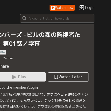
Watch now
Login
ンバーズ -ビルの森の監視者た
- 第01話／字幕
itle
34
mins
Share
Play
Watch Later
 you the member?
Login
／第1話／幼い頃の記憶がないホウはヘビッ建設のチャン
の元で育つ。そんなある日、チャン社長は会社の倒産を
渡され自殺してしまう。ホウは死の原因を突き止めるた