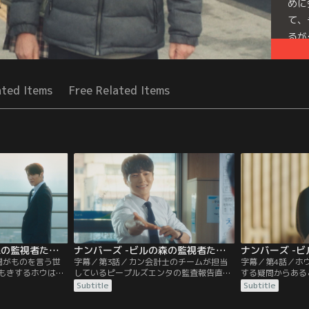
めに
て、
るが
Seri
ated Items
Free Related Items
ナンバーズ -ビルの森の監視者たち- 第02話／字幕
ナンバーズ -ビルの森の監視者たち- 第03話／字幕
閥がものを言う世
字幕／第3話／カン会計士のチームが担当
字幕／第4話／ホ
もきするホウは、
しているピープルズエンタの監査報告直
する疑問からある
の屋上へと向か
前、重要な書類がそろっていないという問
士は、ピープルズ
Subtitle
Subtitle
社してからホウが
題が発生する。その様子を見ていたホウは
副代表ジェギュン
ン社長に倒産を言
みずから書類の回収を志願し、金融機関へ
士は、ク代表に適