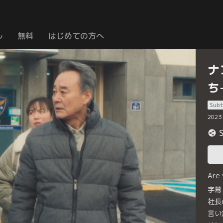
ル
無料
はじめての方へ
ナ
ち
Subt
2023
Are
字幕
社長
言い