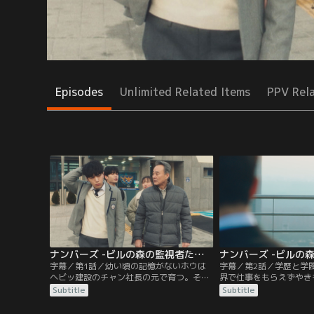
Episodes
Unlimited Related Items
PPV Rel
ナンバーズ -ビルの森の監視者たち- 第01話／字幕
字幕／第1話／幼い頃の記憶がないホウは
字幕／第2話／学歴と学
ヘビッ建設のチャン社長の元で育つ。そん
界で仕事をもらえずやき
なある日、チャン社長は会社の倒産を言い
もどかしい気持ちで会社
Subtitle
Subtitle
渡され自殺してしまう。ホウは死の原因を
う。すると、そこには入
突き止めるために会計士になることを決心
ずっと捜していた、チャ