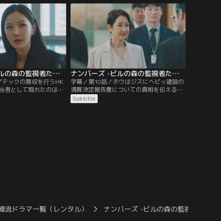
たジェギュンは、カン会
ズエンタの偽の理事会議事録をチーム員た
適正意見を出すよう脅迫
ちが作るように仕向けるというもので…。
ナンバーズ -ビルの森の監視者たち- 第09話／字幕
ナンバーズ -ビルの森の監視者たち- 第10話／字幕
マテックの買収を行うHK
字幕／第10話／ホウはジスにヘビッ建設の
当者として現れたのは、
清算決定報告書についての真相を伝える。
の娘でありスンジョの元
そんなある日、ホウはヨナのある発言から
Subtitle
ホウとスンジョは、数年
ソマテックを救う手だてが思い浮かぶ。早
スが再び目の前に現れた
速行動に移すホウだが、すでに誰かに先を
ない。そんな中、ホウは
越されていた。そんな中、病気休暇を取っ
を阻止するために奔走す
ていた監査パートの副代表スンヨンがテイ
ルに復帰し…。
韓流ドラマ一覧（レンタル）
ナンバーズ -ビルの森の監視者たち-