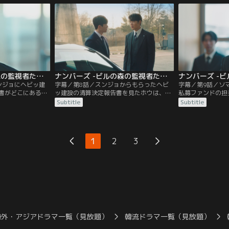
ンジョがいた。そ
と出向く。そして、ホウが見事に書類を回
渡す。それを知っ
らあることを言わ
収すると、カン会計士のチームに配属され
計士を呼び出して
ることになり…。
するが…。
ナンバーズ -ビルの森の監視者たち- 第07話／字幕
ナンバーズ -ビルの森の監視者たち- 第08話／字幕
ンジョにヘビッ建
字幕／第8話／スンジョからもらったヘビ
字幕／第9話／ソ
書がどこにあるの
ッ建設の清算決定報告書を見たホウは、報
私募ファンドの担
スンジョはホウに
告書は2つあり、その内容は正反対の結果
なんとチャン社長
Subtitle
Subtitle
告書を渡す代わり
であったと気づく。報告書がすり替えられ
恋人ジスだった。
う交換条件を出
た真相が知りたいホウは、どこかへ向かお
前に突然消えたジ
者がジサン銀行で
うとするスンジョの車に乗り込みついてい
ことに驚きを隠せ
社の履行点検だっ
くが、たどり着いた先で衝撃の事実を知
ソマテックの買収
1
2
3
り…。
るが…。
海外・アジアドラマ一覧（見放題）
韓流ドラマ一覧（見放題）