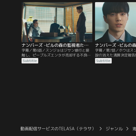
し、必死に勉強をする。そして、チャン社
い渡した張本人であるス
長に倒産を言い渡したテイル会計法人に入
こで、ホウはスンジョか
社するが…。
れるが…。
ナンバーズ -ビルの森の監視者たち- 第06話／字幕
字幕／第6話／スンジョはジサン銀行と接
字幕／第7話／ホウはス
触し、ピープルズエンタが売却する不良債
設の消えた清算決定報告
権の内容を変えてしまう。それを知ったジ
か問い詰める。すると、
Subtitle
Subtitle
ェギュンは憤慨するが、スンジョからサン
ヘビッ建設の清算決定報
アグループのイ会長の弟に関する情報を聞
に自分のチームで働くよ
き、新たな計画を企てる。そんな中、スン
す。その仕事内容は債権
ジョはホウを自分のチームに引き込むこと
あるソマテックという会
にするが…。
た。
動画配信サービスのTELASA（テラサ）
ジャンル