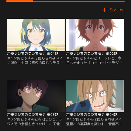
Sorting
声優ラジオのウラオモテ 第01話
声優ラジオのウラオモテ 第02話
＃1 夕陽とやすみは隠しきれない？
＃2 夕陽とやすみとユニットと／今
／偶然にも同じ高校の同じクラスに
日も始まった「コーコーセーラジ
通う仲良し声優コンビ・歌種やすみ
オ」。だが、ある話題で夕陽が赤っ
と夕暮夕陽のラジオがスタートし
恥をかいてしまう。夕陽は精肉店で
た。ほんわかした空気がウリのラジ
コロッケが売られていることを知ら
オ番組だけど、実はやすみには大き
なかったのだ。「今度一緒に行く」
な秘密があった。歌種やすみこと佐
という約束を“一応”果たすため、放
藤由美子は、普段は生粋のギャルだ
課後、由美子を連れて精肉店へ向か
ったのだ。ふたりの番組が始まるひ
う千佳。そこでふたりは、お互いの
と月前、由美子はクラスの地味な女
意外な事情を知る。
子・渡辺千佳と…。
声優ラジオのウラオモテ 第03話
声優ラジオのウラオモテ 第04話
＃3 夕陽とやすみとお泊まりと／ラ
＃4 夕陽とやすみは隠しきれない／
ジオでの会話をきっかけに、千佳の
監督への裏営業を疑われ、音信不通
家でお泊まり会をすることになった
になった千佳。心配する由美子の前