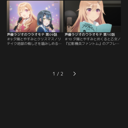
目の前の仕事をきっちりやろうと背
状況も大きく変わり、結果的に夕陽
中を押し、ハートタルトのお渡し会
とやすみへの批判は沈静化した。由
に全力を尽くそうとする。乙女のお
美子は新たなオーディションに向け
かげでイベントは和やかに進行する
て気合いを入れるのだが、それは同
が、由美子は“素”を出しているはず
じキャラクターを受ける千佳も同様
なのに…。
だった。
声優ラジオのウラオモテ 第09話
声優ラジオのウラオモテ 第10話
＃9 夕陽とやすみとクリスマス／リ
＃10 夕陽とやすみとめくると乙女／
テイク地獄の悔しさを噛みしめる由
『幻影機兵ファントム』のアフレコ
美子は、そのまま事務所へ向かい、
は順調だったが、由美子はまだまだ
加賀崎にアドバイスを求める。杉下
自分の演技に納得できなかった。モ
の求める演技とは何か。オーディシ
ヤモヤを抱えながら挑むことになっ
ョンのときの演技を思い出し、手が
た、めくる、乙女とのラジオ合同イ
かりを探ろうとする由美子。その一
ベント。由美子と千佳は、3番組が
方で、加賀崎から根を詰めすぎない
対決するゲームコーナーに闘志を燃
1
よう釘を刺され、クリスマスイブは
やしていた。なんとしても優勝賞品
クラスの友人たちとカラオケへ。
がほしい！最初の対決は……告白シ
チュエーションの実演。