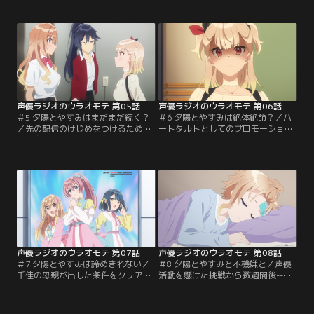
ふたり。千佳のお金持ちっぷりに驚
で、“夕姫”の正体を追っていたクラ
きながらも、由美子は手際よく夕食
スメイトの木村が、夕陽について何
を振る舞い、目を輝かせる千佳を見
かを語ろうとするのだが……。そこ
て満足げな表情を浮かべるのだ
へ運悪く千佳が現れ、さらに夕陽の
が……。なぜか、ふたりで一緒にお
正体に気づいた「夕暮の騎士」を名
風呂に入ることになってしまう。い
乗る生徒までもが教室に乱入してく
やいや、どうしてこうなった！？ 戸
る。
惑う由美子に、千佳が語る。
声優ラジオのウラオモテ 第05話
声優ラジオのウラオモテ 第06話
＃5 夕陽とやすみはまだまだ続く？
＃6 夕陽とやすみは絶体絶命？／ハ
／先の配信のけじめをつけるため
ートタルトとしてのプロモーション
に、由美子と加賀崎が夕陽の所属事
を強化することになった千佳と由美
務所まで謝罪に向かう。事務所の嘉
子。だが、最初にゲスト出演しため
島社長から知らされたのは、由美子
くるのラジオ番組で、収録前に露骨
が行動を起こさなくても、夕陽は問
な嫌味を言われてしまう。悔しさを
題なくアイドル声優を続けられてい
滲ませる由美子だが、めくるの進行
たという事実。由美子はそれでもそ
の上手さと知識量に圧倒され、学ぶ
の行動を後悔していないと話すが、
ことがたくさんあると痛感。しか
その言葉に嘉島が眉をひそめ……。
し、秘訣を尋ねても拒絶されてしま
う。
声優ラジオのウラオモテ 第07話
声優ラジオのウラオモテ 第08話
＃7 夕陽とやすみは諦めきれない／
＃8 夕陽とやすみと不機嫌と／声優
千佳の母親が出した条件をクリアで
活動を懸けた挑戦から数週間後--。
きなければ、声優活動を休止しなけ
これまで色々な迷惑をかけたお詫び
ればならない--。未来の見えない恐
として、朝加の家でおもてなしをす
怖に震える千佳。由美子はそれでも
る由美子と千佳。ふたりを取り巻く