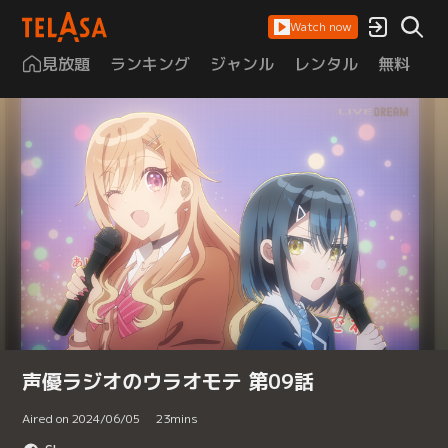
Watch now
見放題
ランキング
ジャンル
レンタル
無料
は
声優ラジオのウラオモテ 第09話
Aired on 2024/06/05
23
mins