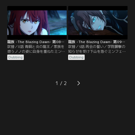
なったミンフェイだったが、帰ろう
壺だった。ヴァルハラを守っていた
としたノノを追って会場を抜け出す
シーザーと図書館を守っていたズー
ことに。その頃、学院に不審者が侵
ハンの前にそれぞれ侵入者が現れ、
入し、アンジェ校長は長らく学院を
言霊を駆使した激しい戦闘が繰り広
覆っていた言霊＜戒律＞を解除す
げられる。
る。
龍族 -The Blazing Dawn- 第08話／吹替
龍族 -The Blazing Dawn- 第09話／吹替
吹替／8話 青銅と炎の龍王／家族を
吹替／9話 再会の誓い／学院襲撃の
想うノノの姿に自身を重ねたミンフ
知らせを受け下山を急ぐミンフェイ
ェイは、学生自治会の勧誘を受け入
とノノ。道中で13番ことラオタンと
Dubbing
Dubbing
れることに。一方、地下研究所では
再会するミンフェイだったが喜びも
骨壺の処置を巡ってアンジェ校長と
束の間、復活した青銅と炎の龍王・
研究者たちが対立していた。厳重に
コンスタンティンの不安定ながらも
保管されることになった骨壺だが、
強大な力で学院は混乱に陥る。身を
侵入者の残した溶液によってついに
隠すミンフェイたちだが、コンスタ
1
その中身が露わとなる。
ンティンはある人物を探し求めて彼
らの跡を追う。