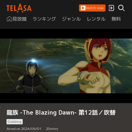
Watch now
見放題
ランキング
ジャンル
レンタル
無料
は
龍族 -The Blazing Dawn- 第12話／吹替
Dubbing
Aired on 2024/06/01
20
mins