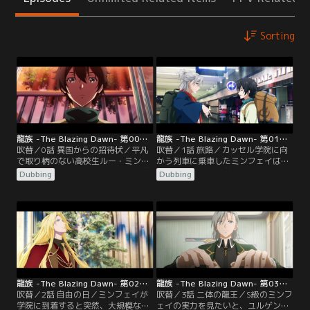
Sorting
龍族 -The Blazing Dawn- 第00話／吹替
龍族 -The Blazing Dawn- 第01話／吹替
吹替／0話 異国からの招待状／平凡
吹替／1話 旅路／カッセル学院に向
で取り柄のない高校生ルー・ミンフ
かう列車に乗車したミンフェイは、
ェイのもとにある日突然、異国の学
ユルゲン教授から学院の真の目的に
Dubbing
Dubbing
校から謎めいた入学招待状が届く。
ついて明かされる。この世界には太
破格の好待遇による入学案内に心が
古の昔から「龍」が存在し、人類に
動きつつも、同級生の少女・ウェン
は龍と戦ってきた長い歴史があっ
ウェンへの想いを断ち切れず決心が
た。そして、学院に集められた学生
つかないミンフェイ。そこへ入学の
は今もまだ生き残っている龍を滅ぼ
勧誘にきた先輩女子・ノノがある提
すことを宿命づけられた「龍殺しの
案を持ち掛ける。
使命」を背負っているのだという。
龍族 -The Blazing Dawn- 第02話／吹替
龍族 -The Blazing Dawn- 第03話／吹替
吹替／2話 自由の日／ミンフェイが
吹替／3話 二体の龍王／S級のミンフ
学院に到着すると突然、大規模な戦
ェイの実力を見たいと、ユルゲン教