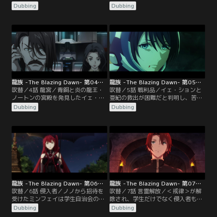
闘に巻き込まれる。怯えていたミン
授は最高位の龍文＜皇帝＞を聞かせ
Dubbing
Dubbing
フェイだが目の前でノノが撃たれた
るがミンフェイは反応を示さない。
ことで意を決し、一騎打ちをしてい
＜皇帝＞の使い手である黒龍王に対
た二人の男子学生に対して反撃を開
抗できるのは白龍王のみだが、その
始する。この二人こそ学院の二大勢
子孫は滅んだと言われていた。教授
力である獅子心会と学生自治会のリ
たちはミンフェイが白龍王の末裔で
ーダー、チュー・ズーハンとシーザ
はないかと仮説を立てる。
ー・ガットゥーゾであった。
龍族 -The Blazing Dawn- 第04話／吹替
龍族 -The Blazing Dawn- 第05話／吹替
吹替／4話 龍宮／青銅と炎の龍王・
吹替／5話 戦利品／イェ・ションと
ノートンの宮殿を発見したイェ・シ
亜紀の救出が困難だと判明し、苦渋
ョンと亜紀は、龍骨を持ち出そうと
の選択を迫られるラース教授。やむ
Dubbing
Dubbing
中に入るが逆に閉じ込められてしま
なく撤退しようとした時、亜紀が真
う。知らせを受けたカッセル学院で
鍮の缶を持ち水面に上がってくる。
はA級以上の学生たちを集め、脱出
亜紀を助けようとするも、彼女は龍
ルートを導くために手がかりになる
に襲われそのまま水中へと引きずり
龍文を解読させようと試みる。
込まれてしまい…。復讐を誓うラー
ス教授は命を賭した戦いを挑む。
龍族 -The Blazing Dawn- 第06話／吹替
龍族 -The Blazing Dawn- 第07話／吹替
吹替／6話 侵入者／ノノから招待を
吹替／7話 言霊解放／＜戒律＞が解
受けたミンフェイは学生自治会のパ
除され、学生だけでなく侵入者も言
ーティーに出席する。豪勢な会場内
霊を使用できるように。侵入者の狙
Dubbing
Dubbing
でなぜかリンとタンゴを踊ることに
いは、アンジェ校長が持ち帰った骨