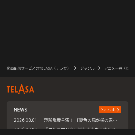
動画配信サービスのTELASA（テラサ）
ジャンル
アニメ一覧（見放
NEWS
See all
2026.08.01
浮所飛貴主演！ 【夏色の風が僕の家にやってきた】 本日よりテラサで独占配信スタート！
2026.07.18
『夏色の雲が恋と嵐をまきおこす』スペシャルメイキング 【Part1】2026年７月18日（土）23時30分～配信スタート！話題のシーンの裏側を大公開！豪華キャスト大集合！ 『武宮家 真夏の家族会議』開催！